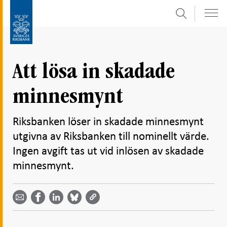
Sök
Gå
Gå
direkt
till
till
navigation
innehåll
för
Att lösa in skadade
undersidor
minnesmynt
Riksbanken löser in skadade minnesmynt
utgivna av Riksbanken till nominellt värde.
Ingen avgift tas ut vid inlösen av skadade
minnesmynt.
Dela
Dela
Dela
Dela på
Dela på
på
på
via
LinkedIn
Facebook
Bluesky
Twitter
email -
-
- Öppnas
-
-
Öppnas
Öppnas
i ny flik
Öppnas
Öppnas
i ny flik
i ny flik