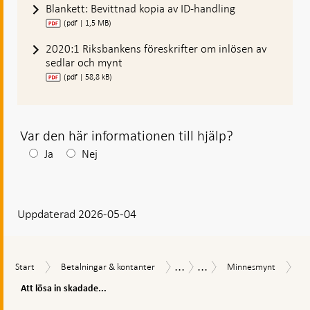
Blankett: Bevittnad kopia av ID-handling
(pdf | 1,5 MB)
2020:1 Riksbankens föreskrifter om inlösen av
sedlar och mynt
(pdf | 58,8 kB)
Var den här informationen till hjälp?
Efter
Ja
Nej
ditt
svar
Uppdaterad 2026-05-04
visas
en
kommentarsruta
...
...
Att
Start
Betalningar
Minnesmynt
Sedlar
Mynt
Start
Betalningar & kontanter
Minnesmynt
lös
&
&
in
Att lösa in skadade...
kontanter
mynt
sk
Gå