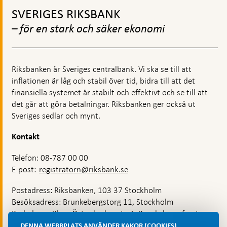
mi
till
SVERIGES RIKSBANK
toppnavigation
– för en stark och säker ekonomi
Riksbanken är Sveriges centralbank. Vi ska se till att
inflationen är låg och stabil över tid, bidra till att det
finansiella systemet är stabilt och effektivt och se till att
det går att göra betalningar. Riksbanken ger också ut
Sveriges sedlar och mynt.
Kontakt
Telefon: 08-787 00 00
E-post:
registratorn@riksbank.se
Postadress: Riksbanken, 103 37 Stockholm
Besöksadress: Brunkebergstorg 11, Stockholm
Budadress: Klara Östra kyrkogata 4, Brunkebergsfaret,
Lastplats 6
DENNA WEBBPLATS ANVÄNDER KAKOR (COOKIES)