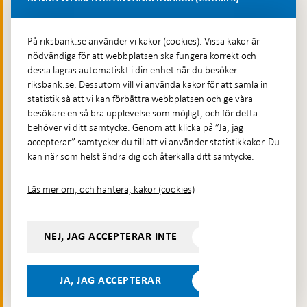
Fler kontaktuppgifter
På riksbank.se använder vi kakor (cookies). Vissa kakor är
nödvändiga för att webbplatsen ska fungera korrekt och
Hitta direkt
dessa lagras automatiskt i din enhet när du besöker
riksbank.se. Dessutom vill vi använda kakor för att samla in
Frågor och svar
-
statistik så att vi kan förbättra webbplatsen och ge våra
Öppnas
besökare en så bra upplevelse som möjligt, och för detta
Till Riksbankens webbarkiv
-
i
behöver vi ditt samtycke. Genom att klicka på ”Ja, jag
Öppnas
Presskontakt
ny
accepterar” samtycker du till att vi använder statistikkakor. Du
i
flik
kan när som helst ändra dig och återkalla ditt samtycke.
Integritetspolicy
ny
flik
Tillgänglighetsredogörelse
Läs mer om, och hantera, kakor (cookies)
Prenumerera på utskick
Visselblåsning
NEJ, JAG ACCEPTERAR INTE
Följ oss på sociala medier
Dela
Dela på:
Dela på:
Dela på:
Dela på:
på:
JA, JAG ACCEPTERAR
LinkedIn
YouTube
Facebook
Instagram
Bluesky
-