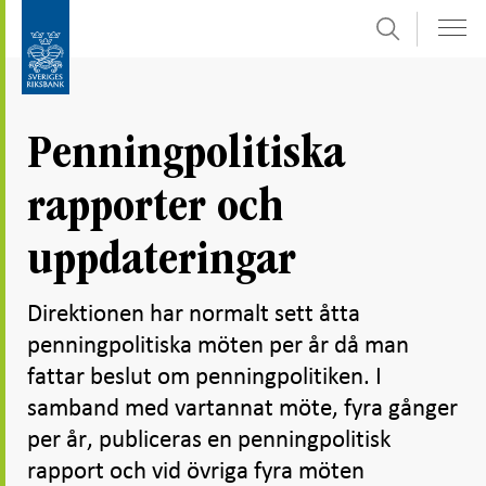
Sök
Gå
Gå
direkt
till
till
navigation
innehåll
för
Penningpolitiska
undersidor
rapporter och
uppdateringar
Direktionen har normalt sett åtta
penningpolitiska möten per år då man
fattar beslut om penningpolitiken. I
samband med vartannat möte, fyra gånger
per år, publiceras en penningpolitisk
rapport och vid övriga fyra möten