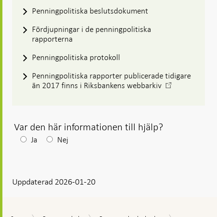
Penningpolitiska beslutsdokument
Fördjupningar i de penningpolitiska
rapporterna
Penningpolitiska protokoll
Penningpolitiska rapporter publicerade tidigare
-
än 2017 finns i Riksbankens webbarkiv
Öppnas
i
ny
flik
Var den här informationen till hjälp?
Efter
Ja
Nej
ditt
svar
Uppdaterad 2026-01-20
visas
en
kommentarsruta
Penningpoliti