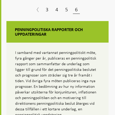
3
4
5
6
PENNINGPOLITISKA RAPPORTER OCH
UPPDATERINGAR
I samband med vartannat penningpolitiskt möte,
fyra gånger per år, publiceras en penningpolitisk
rapport som samman­fattar de underlag som
ligger till grund för det penningpolitiska beslutet
och prognoser som sträcker sig tre år framåt i
tiden. Vid övriga fyra möten publiceras inga nya
prognoser. En bedömning av hur ny information
påverkar utsikterna för konjunkturen, inflationen
och penningpolitiken och en motivering till
direktionens penningpolitiska beslut återges vid
dessa tillfällen i ett kortare underlag, en
penningpolitisk uppdatering.