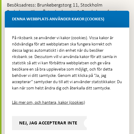
Besöksadress: Brunkebergstorg 11, Stockholm
Budadress: Klara Östra kyrkogata 4, Brunkebergsfaret,
Lastplats 6
DENNA WEBBPLATS ANVÄNDER KAKOR (COOKIES)
Fler kontaktuppgifter
På riksbank.se använder vi kakor (cookies). Vissa kakor är
nödvändiga för att webbplatsen ska fungera korrekt och
Hitta direkt
dessa lagras automatiskt i din enhet när du besöker
riksbank.se. Dessutom vill vi använda kakor för att samla in
Frågor och svar
-
statistik så att vi kan förbättra webbplatsen och ge våra
Öppnas
besökare en så bra upplevelse som möjligt, och för detta
Till Riksbankens webbarkiv
-
i
behöver vi ditt samtycke. Genom att klicka på ”Ja, jag
Öppnas
Presskontakt
ny
accepterar” samtycker du till att vi använder statistikkakor. Du
i
flik
kan när som helst ändra dig och återkalla ditt samtycke.
Integritetspolicy
ny
flik
Tillgänglighetsredogörelse
Läs mer om, och hantera, kakor (cookies)
Prenumerera på utskick
Visselblåsning
NEJ, JAG ACCEPTERAR INTE