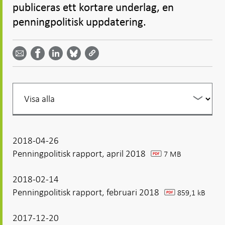
publiceras ett kortare underlag, en
penningpolitisk uppdatering.
Dela
Dela
Dela
Dela på
Dela på
på
på
via
LinkedIn
Facebook
Bluesky
Twitter
email -
-
- Öppnas
-
-
Öppnas
Öppnas
i ny flik
Öppnas
Öppnas
i ny flik
i ny flik
i ny flik
i ny flik
Filtrera
din
listning
2018-04-26
Penningpolitisk rapport, april 2018
7 MB
pdf
2018-02-14
Penningpolitisk rapport, februari 2018
859,1 kB
pdf
2017-12-20