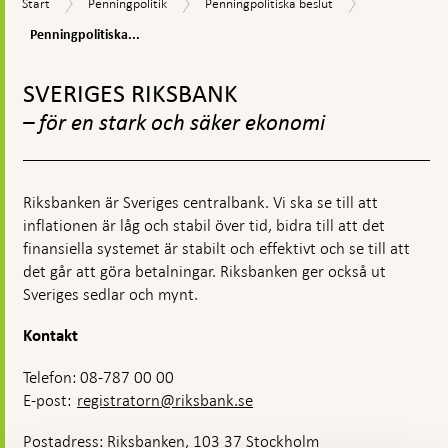
Start
Penningpolitik
Penningpolitiska
Start
Penningpolitik
Penningpolitiska beslut
rapporter
beslut
och
Penningpolitiska...
uppdateringa
Gå
till
SVERIGES RIKSBANK
toppnavigation
– för en stark och säker ekonomi
Riksbanken är Sveriges centralbank. Vi ska se till att
inflationen är låg och stabil över tid, bidra till att det
finansiella systemet är stabilt och effektivt och se till att
det går att göra betalningar. Riksbanken ger också ut
Sveriges sedlar och mynt.
Kontakt
Telefon: 08-787 00 00
E-post:
registratorn@riksbank.se
Postadress: Riksbanken, 103 37 Stockholm