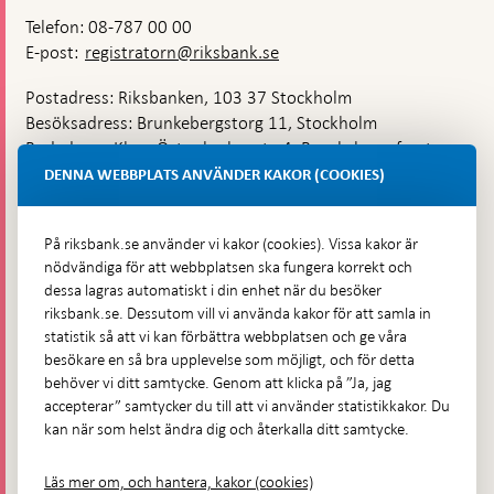
Telefon: 08-787 00 00
E-post:
registratorn@riksbank.se
Postadress: Riksbanken, 103 37 Stockholm
Besöksadress: Brunkebergstorg 11, Stockholm
Budadress: Klara Östra kyrkogata 4, Brunkebergsfaret,
Lastplats 6
DENNA WEBBPLATS ANVÄNDER KAKOR (COOKIES)
Fler kontaktuppgifter
På riksbank.se använder vi kakor (cookies). Vissa kakor är
nödvändiga för att webbplatsen ska fungera korrekt och
Hitta direkt
dessa lagras automatiskt i din enhet när du besöker
riksbank.se. Dessutom vill vi använda kakor för att samla in
Frågor och svar
-
statistik så att vi kan förbättra webbplatsen och ge våra
Öppnas
besökare en så bra upplevelse som möjligt, och för detta
Till Riksbankens webbarkiv
-
i
behöver vi ditt samtycke. Genom att klicka på ”Ja, jag
Öppnas
Presskontakt
ny
accepterar” samtycker du till att vi använder statistikkakor. Du
i
flik
kan när som helst ändra dig och återkalla ditt samtycke.
Integritetspolicy
ny
flik
Tillgänglighetsredogörelse
Läs mer om, och hantera, kakor (cookies)