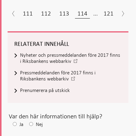
111
112
113
114
...
121
RELATERAT INNEHÅLL
Nyheter och pressmeddelanden före 2017 finns
-
i Riksbankens webbarkiv
Öppnas
Pressmeddelanden före 2017 finns i
i
-
Riksbankens webbarkiv
ny
Öppnas
flik
Prenumerera på utskick
i
ny
flik
Var den här informationen till hjälp?
Efter
Ja
Nej
ditt