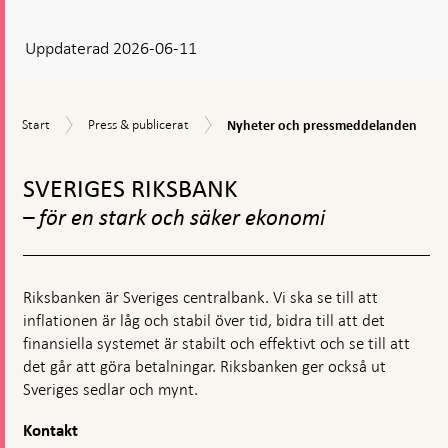
svar
Uppdaterad 2026-06-11
visas
en
kommentarsruta
Nyheter
Start
Press
Start
Press & publicerat
Nyheter och pressmeddelanden
och
&
pressmeddelanden
Gå
publicerat
till
SVERIGES RIKSBANK
toppnavigation
– för en stark och säker ekonomi
Riksbanken är Sveriges centralbank. Vi ska se till att
inflationen är låg och stabil över tid, bidra till att det
finansiella systemet är stabilt och effektivt och se till att
det går att göra betalningar. Riksbanken ger också ut
Sveriges sedlar och mynt.
Kontakt