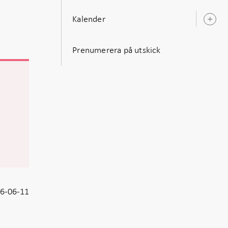
Kalender
Ö
u
Prenumerera på utskick
pnas
k
6-06-11