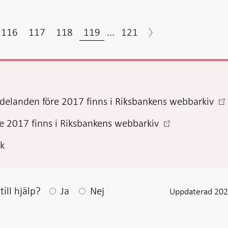
116
117
118
119
...
121
-
elanden före 2017 finns i Riksbankens webbarkiv
Öp
-
 2017 finns i Riksbankens webbarkiv
i
Öppnas
ny
ck
i
fli
ny
flik
Efter ditt svar visas en kommentarsruta
ill hjälp?
Ja
Nej
Uppdaterad 202