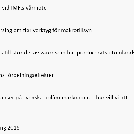
r vid IMF:s vårmöte
slag om fler verktyg för makrotillsyn
s till stor del av varor som har producerats utomland
ns fördelningseffekter
lanser på svenska bolånemarknaden – hur vill vi att
ing 2016