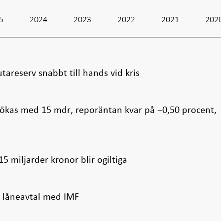
5
2024
2023
2022
2021
202
lutareserv snabbt till hands vid kris
tökas med 15 mdr, reporäntan kvar på −0,50 procent,
 miljarder kronor blir ogiltiga
t låneavtal med IMF