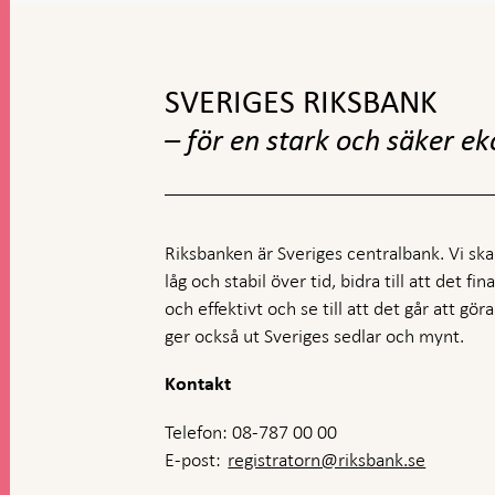
Gå
till
toppnavigation
SVERIGES RIKSBANK
– för en stark och säker e
Riksbanken är Sveriges centralbank. Vi ska s
låg och stabil över tid, bidra till att det fi
och effektivt och se till att det går att gö
ger också ut Sveriges sedlar och mynt.
Kontakt
Telefon: 08-787 00 00
E-post:
registratorn@riksbank.se