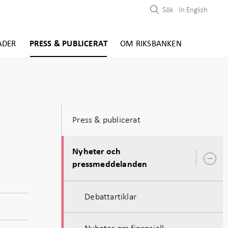
Sök
In English
ADER
PRESS & PUBLICERAT
OM RIKSBANKEN
Press & publicerat
Nyheter och
Ö
pressmeddelanden
u
Debattartiklar
Nyheter om finansiell