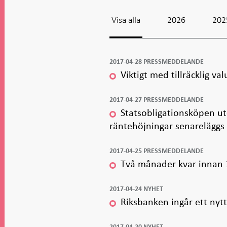
i ny flik
i ny flik
i ny flik
i ny flik
Visa alla
2026
202
2017-04-28 PRESSMEDDELANDE
Viktigt med tillräcklig va
2017-04-27 PRESSMEDDELANDE
Statsobligationsköpen u
räntehöjningar senareläggs
2017-04-25 PRESSMEDDELANDE
Två månader kvar innan 15
2017-04-24 NYHET
Riksbanken ingår ett nyt
2017-04-20 NYHET