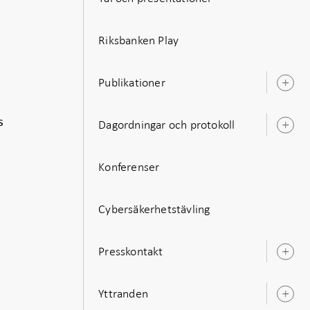
Riksbanken Play
Publikationer
Ö
u
s
Dagordningar och protokoll
Ö
u
Konferenser
Cybersäkerhetstävling
Presskontakt
Ö
u
Yttranden
Ö
u