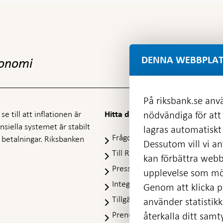
DENNA WEBBPLAT
konomi
På riksbank.se anvä
e till att inflationen är
nödvändiga för att
Hitta direkt
nansiella systemet är stabilt
lagras automatiskt 
Frågor och svar
-
ra betalningar. Riksbanken
Dessutom vill vi anv
Öppnas
Till Riksbankens webbarkiv
-
kan förbättra webb
i
Öpp
Presskontakt
ny
upplevelse som möj
i
flik
Integritetspolicy
ny
Genom att klicka på
flik
Tillgänglighetsredogörelse
använder statistik
Prenumerera på utskick
återkalla ditt samt