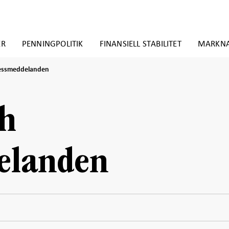
ER
PENNINGPOLITIK
FINANSIELL STABILITET
MARKN
ressmeddelanden
den
ch
elanden