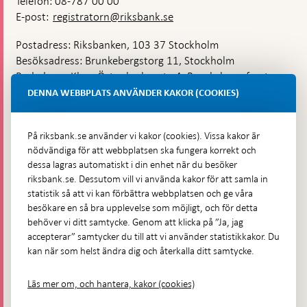
Telefon: 08-787 00 00
E-post:
registratorn@riksbank.se
Postadress: Riksbanken, 103 37 Stockholm
Besöksadress: Brunkebergstorg 11, Stockholm
Budadress: Klara Östra kyrkogata 4, Brunkebergsfaret,
Lastplats 6
DENNA WEBBPLATS ANVÄNDER KAKOR (COOKIES)
Fler kontaktuppgifter
På riksbank.se använder vi kakor (cookies). Vissa kakor är
nödvändiga för att webbplatsen ska fungera korrekt och
Hitta direkt
dessa lagras automatiskt i din enhet när du besöker
riksbank.se. Dessutom vill vi använda kakor för att samla in
Frågor och svar
-
statistik så att vi kan förbättra webbplatsen och ge våra
Öppnas
besökare en så bra upplevelse som möjligt, och för detta
Till Riksbankens webbarkiv
-
i
behöver vi ditt samtycke. Genom att klicka på ”Ja, jag
Öppnas
Presskontakt
ny
accepterar” samtycker du till att vi använder statistikkakor. Du
i
flik
kan när som helst ändra dig och återkalla ditt samtycke.
Integritetspolicy
ny
flik
Tillgänglighetsredogörelse
Läs mer om, och hantera, kakor (cookies)
Prenumerera på utskick