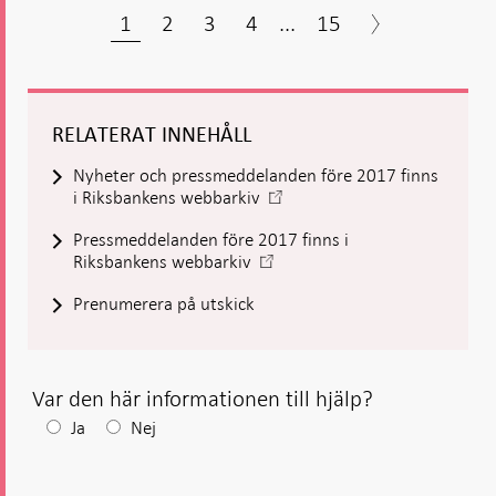
1
2
3
4
...
15
RELATERAT INNEHÅLL
Nyheter och pressmeddelanden före 2017 finns
-
i Riksbankens webbarkiv
Öppnas
Pressmeddelanden före 2017 finns i
i
-
Riksbankens webbarkiv
ny
Öppnas
flik
Prenumerera på utskick
i
ny
flik
Var den här informationen till hjälp?
Efter
Ja
Nej
ditt
svar