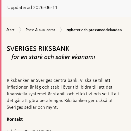
Uppdaterad 2026-06-11
visas
en
kommentarsruta
Nyheter
Start
Press
Start
Press & publicerat
Nyheter och pressmeddelanden
och
&
pressmeddelanden
Gå
publicerat
till
SVERIGES RIKSBANK
toppnavigation
– för en stark och säker ekonomi
Riksbanken är Sveriges centralbank. Vi ska se till att
inflationen är låg och stabil över tid, bidra till att det
finansiella systemet är stabilt och effektivt och se till att
det går att göra betalningar. Riksbanken ger också ut
Sveriges sedlar och mynt.
Kontakt