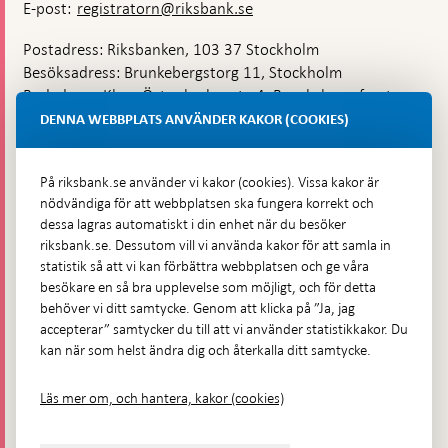
E-post:
registratorn@riksbank.se
Postadress: Riksbanken, 103 37 Stockholm
Besöksadress: Brunkebergstorg 11, Stockholm
Budadress: Klara Östra kyrkogata 4, Brunkebergsfaret,
Lastplats 6
DENNA WEBBPLATS ANVÄNDER KAKOR (COOKIES)
Fler kontaktuppgifter
På riksbank.se använder vi kakor (cookies). Vissa kakor är
nödvändiga för att webbplatsen ska fungera korrekt och
Hitta direkt
dessa lagras automatiskt i din enhet när du besöker
riksbank.se. Dessutom vill vi använda kakor för att samla in
Frågor och svar
-
statistik så att vi kan förbättra webbplatsen och ge våra
Öppnas
besökare en så bra upplevelse som möjligt, och för detta
Till Riksbankens webbarkiv
-
i
behöver vi ditt samtycke. Genom att klicka på ”Ja, jag
Öppnas
Presskontakt
ny
accepterar” samtycker du till att vi använder statistikkakor. Du
i
flik
kan när som helst ändra dig och återkalla ditt samtycke.
Integritetspolicy
ny
flik
Tillgänglighetsredogörelse
Läs mer om, och hantera, kakor (cookies)
Prenumerera på utskick
Visselblåsning