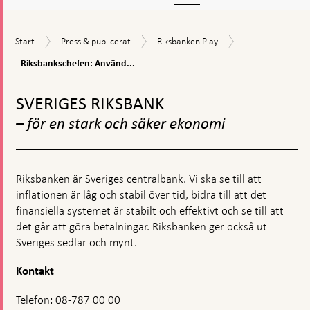
Riksbankschefen
Start
Press
Riksbanken
Start
Press & publicerat
Riksbanken Play
Använd
&
Play
kontanter
Riksbankschefen: Använd...
publicerat
av
Gå
beredskapsskäl
till
SVERIGES RIKSBANK
toppnavigation
– för en stark och säker ekonomi
Riksbanken är Sveriges centralbank. Vi ska se till att
inflationen är låg och stabil över tid, bidra till att det
finansiella systemet är stabilt och effektivt och se till att
det går att göra betalningar. Riksbanken ger också ut
Sveriges sedlar och mynt.
Kontakt
Telefon: 08-787 00 00