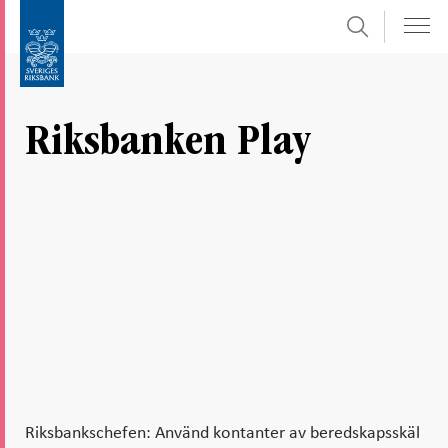
Sök
Gå
Gå
direkt
till
till
navigation
innehåll
för
Riksbanken Play
undersidor
Riksbankschefen: Använd kontanter av beredskapsskäl