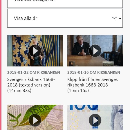
år
Filtrera
per
år
2018-01-22
OM RIKSBANKEN
2018-01-16
OM RIKSBANKEN
Sveriges riksbank 1668-
Klipp från filmen Sveriges
2018 (textad version)
riksbank 1668-2018
(14min 33s)
(1min 15s)