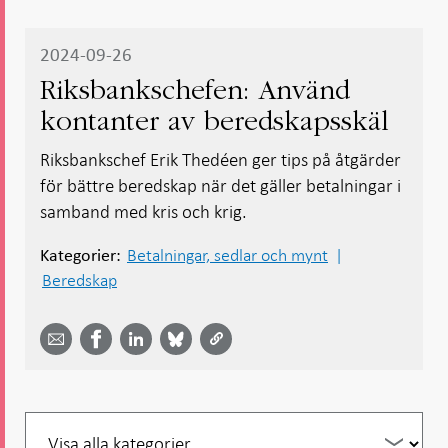
2024-09-26
Riksbankschefen: Använd
kontanter av beredskapsskäl
Riksbankschef Erik Thedéen ger tips på åtgärder
för bättre beredskap när det gäller betalningar i
samband med kris och krig.
Betalningar, sedlar och mynt
Kategorier:
Beredskap
Dela
Dela
Dela
Dela på
Dela på
på
på
via
LinkedIn
Facebook
Bluesky
Twitter
email -
-
- Öppnas
-
-
Öppnas
Öppnas
i ny flik
Öppnas
Öppnas
i ny flik
i ny flik
i ny flik
i ny flik
Filtrera
per