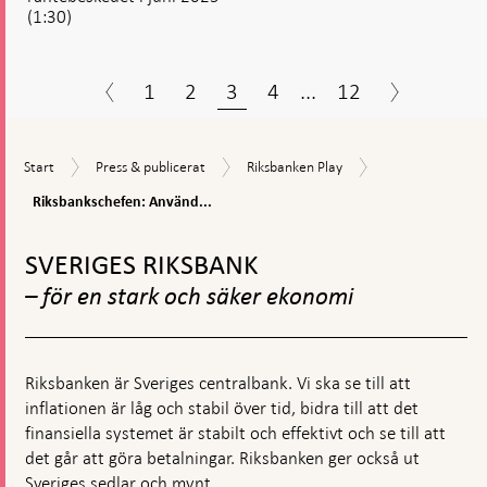
(1:30)
1
2
3
4
...
12
Riksbankschefen
Start
Press
Riksbanken
Start
Press & publicerat
Riksbanken Play
Använd
&
Play
kontanter
Riksbankschefen: Använd...
publicerat
av
Gå
beredskapsskäl
till
SVERIGES RIKSBANK
toppnavigation
– för en stark och säker ekonomi
Riksbanken är Sveriges centralbank. Vi ska se till att
inflationen är låg och stabil över tid, bidra till att det
finansiella systemet är stabilt och effektivt och se till att
det går att göra betalningar. Riksbanken ger också ut
Sveriges sedlar och mynt.