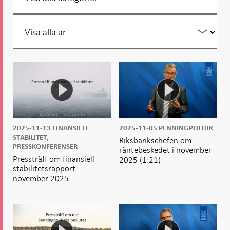
år
Filtrera
per
år
2025-11-13
FINANSIELL
2025-11-05
PENNINGPOLITIK
STABILITET,
Riksbankschefen om
PRESSKONFERENSER
räntebeskedet i november
Pressträff om finansiell
2025
(1:21)
stabilitetsrapport
november 2025