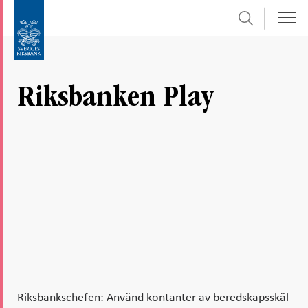
Sök
Gå
Gå
direkt
till
till
navigation
innehåll
för
Riksbanken Play
undersidor
Riksbankschefen: Använd kontanter av beredskapsskäl