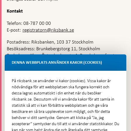
Kontakt
Telefon: 08-787 00 00
E-post:
registratorn@riksbank.se
Postadress: Riksbanken, 103 37 Stockholm
Besöksadress: Brunkebergstorg 11, Stockholm
Budadress: Klara Östra kyrkogata 4, Brunkebergsfaret,
Lastplats 6
DENNA WEBBPLATS ANVÄNDER KAKOR (COOKIES)
Fler kontaktuppgifter
På riksbank.se använder vi kakor (cookies). Vissa kakor är
nödvändiga för att webbplatsen ska fungera korrekt och
Hitta direkt
dessa lagras automatiskt i din enhet när du besöker
riksbank.se. Dessutom vill vi använda kakor för att samla in
Frågor och svar
-
statistik så att vi kan förbättra webbplatsen och ge våra
Öppnas
besökare en så bra upplevelse som möjligt, och för detta
Till Riksbankens webbarkiv
-
i
behöver vi ditt samtycke. Genom att klicka på ”Ja, jag
Öppnas
Presskontakt
ny
accepterar” samtycker du till att vi använder statistikkakor. Du
i
flik
kan när som helst ändra dig och återkalla ditt samtycke.