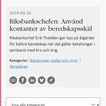
2024-09-26
Riksbankschefen: Använd
kontanter av beredskapsskäl
Riksbankschef Erik Thedéen ger tips på åtgärder
för bättre beredskap när det gäller betalningar i
samband med kris och krig.
Betalningar, sedlar och mynt
Kategorier:
Beredskap
Dela
Dela
Dela
Dela på
Dela på
på
på
via
LinkedIn
Facebook
Bluesky
Twitter
email -
-
- Öppnas
-
-
Öppnas
Öppnas
i ny flik
Öppnas
Öppnas
i ny flik
i ny flik
i ny flik
i ny flik
Filtrera
per