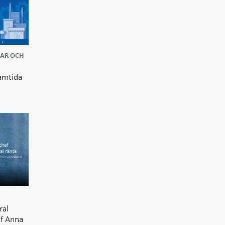
LAR OCH
ramtida
ral
ef Anna