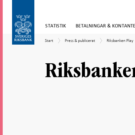
Gå
STATISTIK
BETALNINGAR & KONTANT
direkt
till
Gå
innehåll
Start
Press
Riksbanken
Start
Press & publicerat
Riksbanken Play
till
&
Play
navigation
publicerat
för
undersidor
Riksbanke