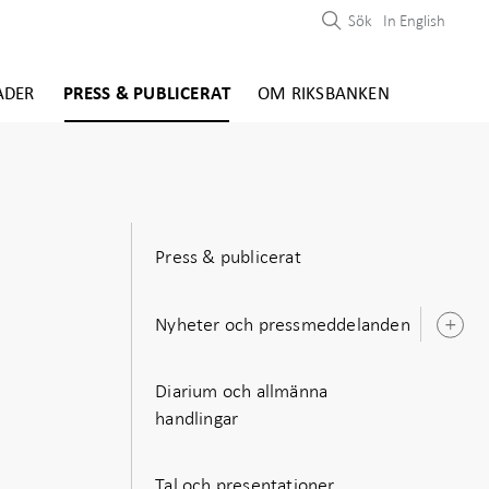
Sök
In English
ADER
PRESS & PUBLICERAT
OM RIKSBANKEN
Press & publicerat
Nyheter och pressmeddelanden
Ö
u
Diarium och allmänna
handlingar
Tal och presentationer