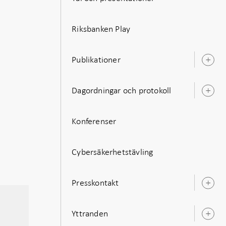
Riksbanken Play
Publikationer
Ö
u
Dagordningar och protokoll
Ö
u
Konferenser
Cybersäkerhetstävling
Presskontakt
Ö
u
Yttranden
Ö
u