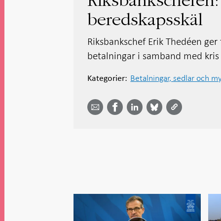
Riksbankschefen:
beredskapsskäl
Riksbankschef Erik Thedéen ger t
betalningar i samband med kris 
Betalningar, sedlar och m
Kategorier:
Dela
Dela
Dela
Dela på
Dela på
på
på
via
LinkedIn
Facebook
Bluesky
Twitter
email -
-
- Öppnas
-
-
Öppnas
Öppnas
i ny flik
Öppnas
Öppnas
i ny flik
i ny flik
i ny flik
i ny flik