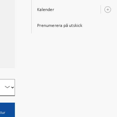
Kalender
Ö
u
Prenumerera på utskick