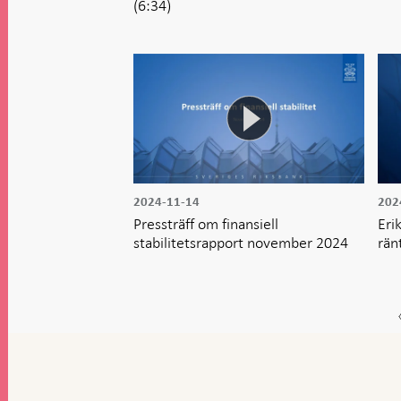
(6:34)
2024-11-14
202
Pressträff om finansiell
Eri
stabilitetsrapport november 2024
rän
Gå
till
toppnavigation