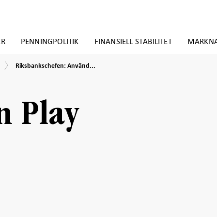
ER
PENNINGPOLITIK
FINANSIELL STABILITET
MARKN
Riksbankschefen:
Riksbankschefen: Använd...
Använd
kontanter
av
beredskapsskäl
n Play