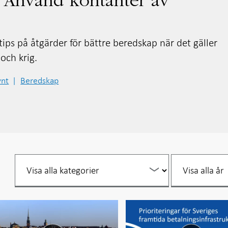
 Använd kontanter av
ips på åtgärder för bättre beredskap när det gäller
och krig.
ynt
Beredskap
Filtrera
Filtrera
per
per
år
år