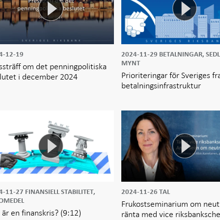
4-12-19
2024-11-29
BETALNINGAR, SED
MYNT
ssträff om det penningpolitiska
Prioriteringar för Sveriges f
lutet i december 2024
betalningsinfrastruktur
4-11-27
FINANSIELL STABILITET,
2024-11-26
TAL
OMEDEL
Frukostseminarium om neut
 är en finanskris?
(9:12)
ränta med vice riksbanksch