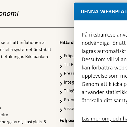
DENNA WEBBPLAT
konomi
På riksbank.se anvä
e till att inflationen är
nödvändiga för att
Hitta direkt
nansiella systemet är stabilt
lagras automatiskt 
Frågor och svar
-
ra betalningar. Riksbanken
Dessutom vill vi anv
Öppnas
Till Riksbankens webbarkiv
-
kan förbättra webb
i
Öpp
Presskontakt
ny
upplevelse som möj
i
flik
Integritetspolicy
ny
Genom att klicka på
flik
Tillgänglighetsredogörelse
använder statistik
Prenumerera på utskick
återkalla ditt samt
m
Visselblåsning
holm
Läs mer om, och ha
Följ oss på sociala medier
Dela
bergsfaret, Lastplats 6
Dela på:
Dela på: