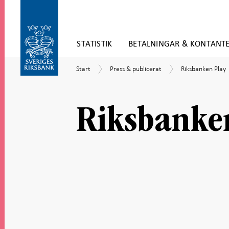
Gå
STATISTIK
BETALNINGAR & KONTANT
direkt
till
Gå
innehåll
Start
Press
Riksbanken
Start
Press & publicerat
Riksbanken Play
till
&
Play
navigation
publicerat
för
undersidor
Riksbanke