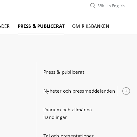
Sök
In English
ADER
PRESS & PUBLICERAT
OM RIKSBANKEN
Press & publicerat
Nyheter och pressmeddelanden
Ö
u
Diarium och allmänna
handlingar
Tal och presentationer