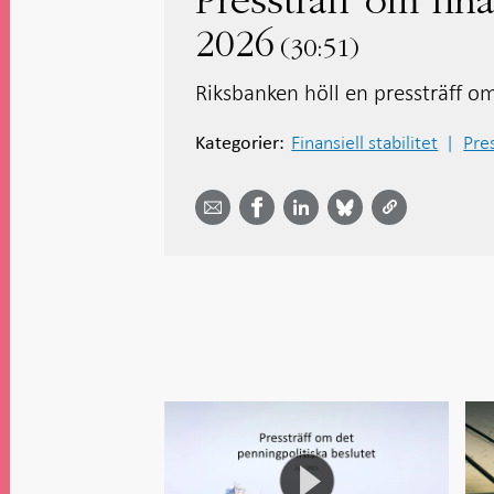
Pressträff om fina
2026
30:51
Riksbanken höll en pressträff om 
Finansiell stabilitet
Pre
Kategorier:
Dela
Dela
Dela
Dela på
Dela på
på
på
via
LinkedIn
Facebook
Bluesky
Twitter
email -
-
- Öppnas
-
-
Öppnas
Öppnas
i ny flik
Öppnas
Öppnas
i ny flik
i ny flik
i ny flik
i ny flik