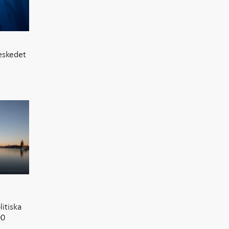
eskedet
itiska
00