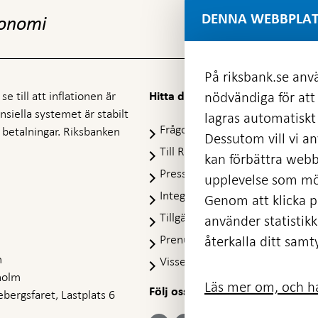
DENNA WEBBPLAT
konomi
På riksbank.se anvä
e till att inflationen är
nödvändiga för att
Hitta direkt
nansiella systemet är stabilt
lagras automatiskt 
Frågor och svar
-
ra betalningar. Riksbanken
Dessutom vill vi anv
Öppnas
Till Riksbankens webbarkiv
-
kan förbättra webb
i
Öpp
Presskontakt
ny
upplevelse som möj
i
flik
Integritetspolicy
ny
Genom att klicka på
flik
Tillgänglighetsredogörelse
använder statistik
Prenumerera på utskick
återkalla ditt samt
m
Visselblåsning
holm
Läs mer om, och ha
Följ oss på sociala medier
Dela
bergsfaret, Lastplats 6
Dela på:
Dela på:
Dela på:
Dela på:
på:
LinkedIn
YouTube