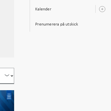
Kalender
Ö
u
Prenumerera på utskick