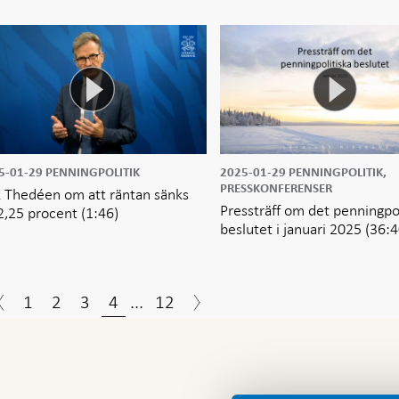
5-01-29
PENNINGPOLITIK
2025-01-29
PENNINGPOLITIK,
PRESSKONFERENSER
k Thedéen om att räntan sänks
Pressträff om det penningpol
l 2,25 procent
(1:46)
beslutet i januari 2025
(36:4
1
2
3
4
...
12