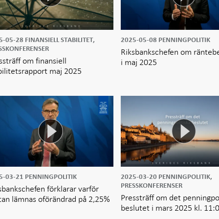
5-05-28
FINANSIELL STABILITET,
2025-05-08
PENNINGPOLITIK
SSKONFERENSER
Riksbankschefen om ränteb
ssträff om finansiell
i maj 2025
bilitetsrapport maj 2025
5-03-21
PENNINGPOLITIK
2025-03-20
PENNINGPOLITIK,
PRESSKONFERENSER
sbankschefen förklarar varför
Pressträff om det penningpol
tan lämnas oförändrad på 2,25%
beslutet i mars 2025 kl. 11: