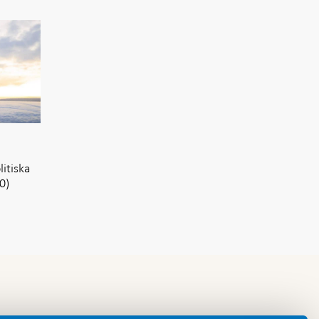
itiska
0)