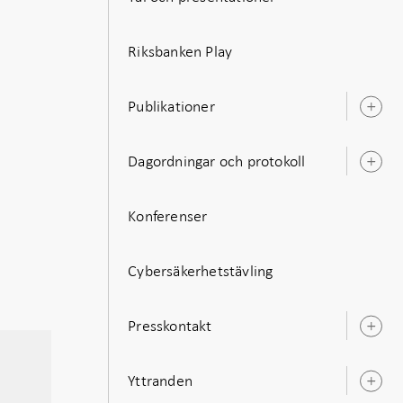
Riksbanken Play
Publikationer
Ö
u
Dagordningar och protokoll
Ö
u
Konferenser
Cybersäkerhetstävling
Presskontakt
Ö
u
Yttranden
Ö
u