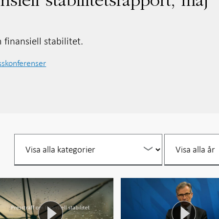
nsiell stabilitetsrapport, maj
finansiell stabilitet.
sskonferenser
Filtrera
Filtrera
per
per
år
år