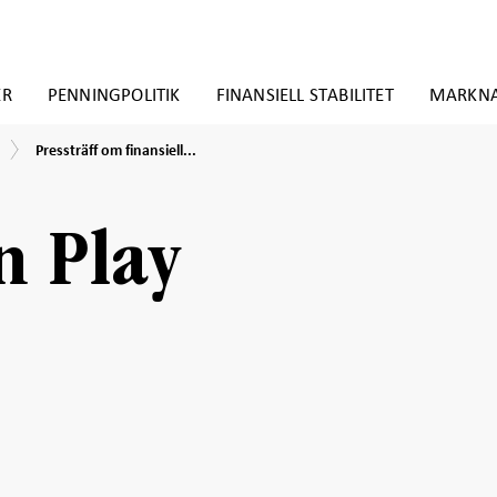
ER
PENNINGPOLITIK
FINANSIELL STABILITET
MARKN
Pressträff
Pressträff om finansiell...
om
finansiell
stabilitetsrapport,
maj
n Play
2026