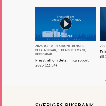
2025-03-10
PRESSKONFERENSER,
202
BETALNINGAR, SEDLAR OCH MYNT,
Eri
BEREDSKAP
til
Pressträff om Betalningsrapport
2025
(22:54)
Gå
till
toppnavigation
SVERIGES RIKSBANK