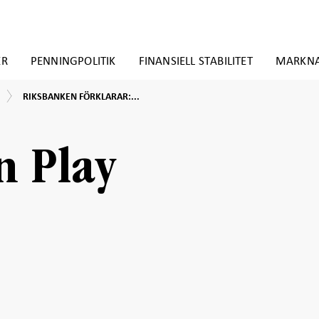
ER
PENNINGPOLITIK
FINANSIELL STABILITET
MARKN
RIKSBANKEN
RIKSBANKEN FÖRKLARAR:...
FÖRKLARAR:
Därför
är
Riksbanken
n Play
oberoende