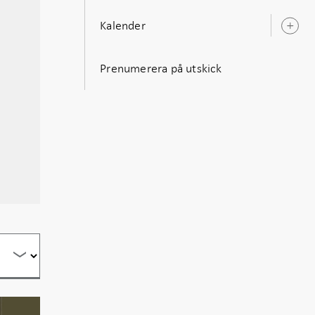
Kalender
Ö
u
Prenumerera på utskick