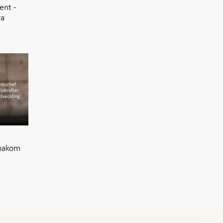
ent -
ra
 bakom
e