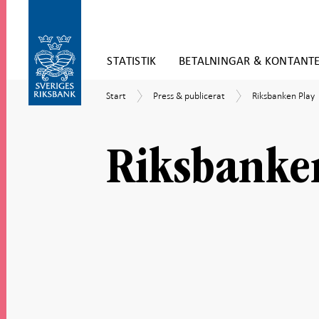
Gå
STATISTIK
BETALNINGAR & KONTANT
direkt
till
Gå
innehåll
Start
Press
Riksbanken
Start
Press & publicerat
Riksbanken Play
till
&
Play
navigation
publicerat
för
undersidor
Riksbanke