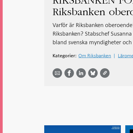
RIKSBANKEN FÖR
Riksbanken ober
Varför är Riksbanken oberoende
Riksbanken? Stabschef Susanna 
bland svenska myndigheter och 
Om Riksbanken
Lärome
Kategorier:
Dela
Dela
Dela
Dela på
Dela på
på
på
via
LinkedIn
Facebook
Bluesky
Twitter
email -
-
- Öppnas
-
-
Öppnas
Öppnas
i ny flik
Öppnas
Öppnas
i ny flik
i ny flik
i ny flik
i ny flik