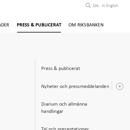
Sök
In English
ADER
PRESS & PUBLICERAT
OM RIKSBANKEN
Press & publicerat
Nyheter och pressmeddelanden
Ö
u
Diarium och allmänna
handlingar
Tal och presentationer