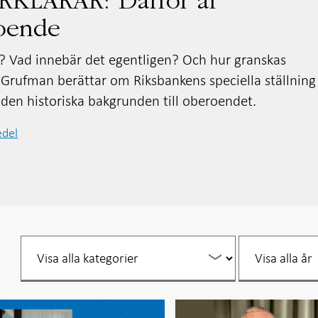
KLARAR: Därför är
oende
? Vad innebär det egentligen? Och hur granskas
Grufman berättar om Riksbankens speciella ställning
den historiska bakgrunden till oberoendet.
del
Filtrera
Filtrera
per
per
år
år