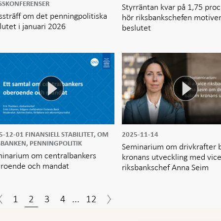
SSKONFERENSER
Styrräntan kvar på 1,75 proc
ssträff om det penningpolitiska
hör riksbankschefen motive
lutet i januari 2026
beslutet
5-12-01
FINANSIELL STABILITET, OM
2025-11-14
SBANKEN, PENNINGPOLITIK
Seminarium om drivkrafter
inarium om centralbankers
kronans utveckling med vic
roende och mandat
riksbankschef Anna Seim
1
2
3
4
...
12