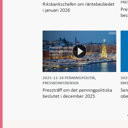
PRE
Riksbankschefen om räntebeskedet
Pre
i januari 2026
bes
2025-12-18
PENNINGPOLITIK,
202
PRESSKONFERENSER
RIK
Pressträff om det penningpolitiska
Sem
beslutet i december 2025
obe
Gå