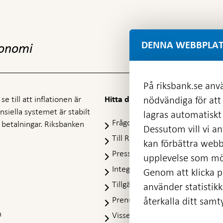
DENNA WEBBPLAT
konomi
På riksbank.se anvä
e till att inflationen är
nödvändiga för att
Hitta direkt
nansiella systemet är stabilt
lagras automatiskt 
Frågor och svar
-
ra betalningar. Riksbanken
Dessutom vill vi anv
Öppnas
Till Riksbankens webbarkiv
-
kan förbättra webb
i
Öpp
Presskontakt
ny
upplevelse som möj
i
flik
Integritetspolicy
ny
Genom att klicka på
flik
Tillgänglighetsredogörelse
använder statistik
Prenumerera på utskick
återkalla ditt samt
m
Visselblåsning