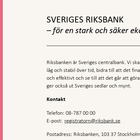
till
toppnavigation
SVERIGES RIKSBANK
– för en stark och säker e
Riksbanken är Sveriges centralbank. Vi ska s
låg och stabil över tid, bidra till att det fi
och effektivt och se till att det går att gö
ger också ut Sveriges sedlar och mynt.
Kontakt
Telefon: 08-787 00 00
E-post:
registratorn@riksbank.se
Postadress: Riksbanken, 103 37 Stockhol