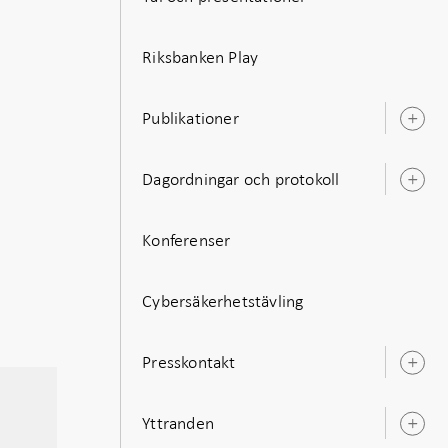
Riksbanken Play
Publikationer
Ö
u
Dagordningar och protokoll
Ö
u
Konferenser
Cybersäkerhetstävling
Presskontakt
Ö
u
Yttranden
Ö
u