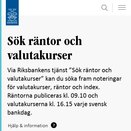
Sök
Gå
Gå
direkt
till
till
navigation
innehåll
för
Sök räntor och
undersidor
valutakurser
Via Riksbankens tjänst ”Sök räntor och
valutakurser” kan du söka fram noteringar
för valutakurser, räntor och index.
Räntorna publiceras kl. 09.10 och
valutakurserna kl. 16.15 varje svensk
bankdag.
Ikon
Hjälp & information
för