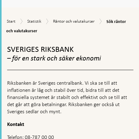
svar
visas
Sök
Start
Statistik
Räntor
Start
Statistik
Räntor och valutakurser
Sök räntor
en
räntor
och
och
och valutakurser
kommentarsruta
valutakurser
valutakurser
Gå
till
SVERIGES RIKSBANK
toppnavigation
– för en stark och säker ekonomi
Riksbanken är Sveriges centralbank. Vi ska se till att
inflationen är låg och stabil över tid, bidra till att det
finansiella systemet är stabilt och effektivt och se till att
det går att göra betalningar. Riksbanken ger också ut
Sveriges sedlar och mynt.
Kontakt
Telefon: 08-787 00 00