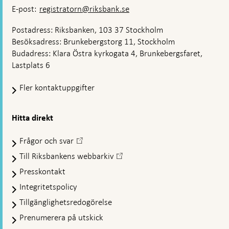
E-post:
registratorn@riksbank.se
Postadress: Riksbanken, 103 37 Stockholm
Besöksadress: Brunkebergstorg 11, Stockholm
Budadress: Klara Östra kyrkogata 4, Brunkebergsfaret,
Lastplats 6
Fler kontaktuppgifter
Hitta direkt
Frågor och svar
-
Öppnas
Till Riksbankens webbarkiv
-
i
Öppnas
Presskontakt
ny
i
flik
Integritetspolicy
ny
flik
Tillgänglighetsredogörelse
Prenumerera på utskick