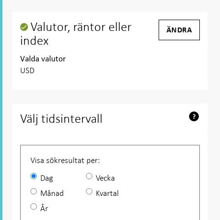
hjälptext
Valutor, räntor eller
ÄNDRA
index
Valda valutor
USD
Välj tidsintervall
Ikon
för
hjälpt
Visa sökresultat per:
Dag
Vecka
Månad
Kvartal
År