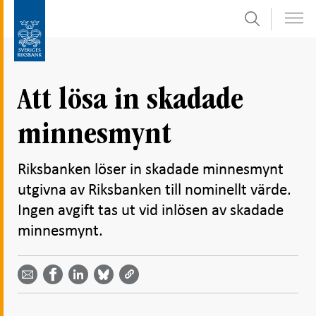
Sök
Gå
Gå
direkt
till
till
navigation
innehåll
för
Att lösa in skadade
undersidor
minnesmynt
Riksbanken löser in skadade minnesmynt
utgivna av Riksbanken till nominellt värde.
Ingen avgift tas ut vid inlösen av skadade
minnesmynt.
Dela
Dela
Dela
Dela på
Dela på
på
på
via
LinkedIn
Facebook
Bluesky
Twitter
email -
-
- Öppnas
-
-
Öppnas
Öppnas
i ny flik
Öppnas
Öppnas
i ny flik
i ny flik