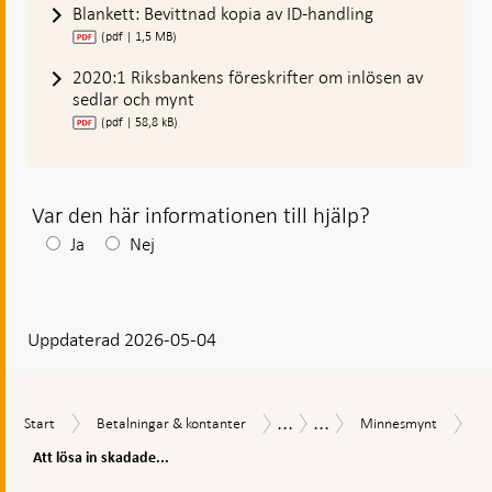
Blankett: Bevittnad kopia av ID-handling
(pdf | 1,5 MB)
2020:1 Riksbankens föreskrifter om inlösen av
sedlar och mynt
(pdf | 58,8 kB)
Var den här informationen till hjälp?
Efter
Ja
Nej
ditt
svar
Uppdaterad 2026-05-04
visas
en
kommentarsruta
...
...
Att
Start
Betalningar
Minnesmynt
Sedlar
Mynt
Start
Betalningar & kontanter
Minnesmynt
lös
&
&
in
Att lösa in skadade...
kontanter
mynt
sk
Gå