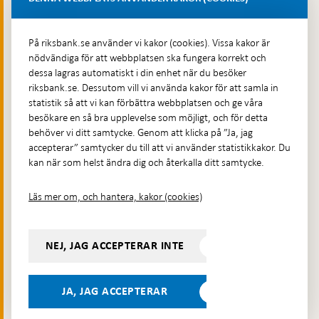
Fler kontaktuppgifter
På riksbank.se använder vi kakor (cookies). Vissa kakor är
nödvändiga för att webbplatsen ska fungera korrekt och
Hitta direkt
dessa lagras automatiskt i din enhet när du besöker
riksbank.se. Dessutom vill vi använda kakor för att samla in
Frågor och svar
-
statistik så att vi kan förbättra webbplatsen och ge våra
Öppnas
besökare en så bra upplevelse som möjligt, och för detta
Till Riksbankens webbarkiv
-
i
behöver vi ditt samtycke. Genom att klicka på ”Ja, jag
Öppnas
Presskontakt
ny
accepterar” samtycker du till att vi använder statistikkakor. Du
i
flik
kan när som helst ändra dig och återkalla ditt samtycke.
Integritetspolicy
ny
flik
Tillgänglighetsredogörelse
Läs mer om, och hantera, kakor (cookies)
Prenumerera på utskick
Visselblåsning
NEJ, JAG ACCEPTERAR INTE
Följ oss på sociala medier
Dela
Dela på:
Dela på:
Dela på:
Dela på:
på:
JA, JAG ACCEPTERAR
LinkedIn
YouTube
Facebook
Instagram
Bluesky
-