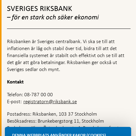
mi
till
SVERIGES RIKSBANK
toppnavigation
– för en stark och säker ekonomi
Riksbanken är Sveriges centralbank. Vi ska se till att
inflationen är låg och stabil över tid, bidra till att det
finansiella systemet är stabilt och effektivt och se till att
det går att göra betalningar. Riksbanken ger också ut
Sveriges sedlar och mynt.
Kontakt
Telefon: 08-787 00 00
E-post:
registratorn@riksbank.se
Postadress: Riksbanken, 103 37 Stockholm
Besöksadress: Brunkebergstorg 11, Stockholm
Budadress: Klara Östra kyrkogata 4, Brunkebergsfaret,
Lastplats 6
DENNA WEBBPLATS ANVÄNDER KAKOR (COOKIES)