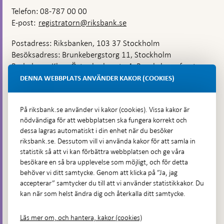
Telefon: 08-787 00 00
E-post:
registratorn@riksbank.se
Postadress: Riksbanken, 103 37 Stockholm
Besöksadress: Brunkebergstorg 11, Stockholm
Budadress: Klara Östra kyrkogata 4, Brunkebergsfaret,
Lastplats 6
DENNA WEBBPLATS ANVÄNDER KAKOR (COOKIES)
Fler kontaktuppgifter
På riksbank.se använder vi kakor (cookies). Vissa kakor är
nödvändiga för att webbplatsen ska fungera korrekt och
Hitta direkt
dessa lagras automatiskt i din enhet när du besöker
riksbank.se. Dessutom vill vi använda kakor för att samla in
Frågor och svar
-
statistik så att vi kan förbättra webbplatsen och ge våra
Öppnas
besökare en så bra upplevelse som möjligt, och för detta
Till Riksbankens webbarkiv
-
i
behöver vi ditt samtycke. Genom att klicka på ”Ja, jag
Öppnas
Presskontakt
ny
accepterar” samtycker du till att vi använder statistikkakor. Du
i
flik
kan när som helst ändra dig och återkalla ditt samtycke.
Integritetspolicy
ny
flik
Tillgänglighetsredogörelse
Läs mer om, och hantera, kakor (cookies)