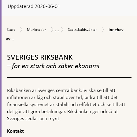
Uppdaterad 2026-06-01
visas
en
kommentarsruta
...
Innehav
Start
Marknader
Statsskuldsväxlar
Innehav
Start
Marknader
Statsskuldsväxlar
Innehav
av
av
statsskuldväxla
av...
värdepapper
–
i
Gå
per
svenska
till
växel
SVERIGES RIKSBANK
kronor
toppnavigation
– för en stark och säker ekonomi
Riksbanken är Sveriges centralbank. Vi ska se till att
inflationen är låg och stabil över tid, bidra till att det
finansiella systemet är stabilt och effektivt och se till att
det går att göra betalningar. Riksbanken ger också ut
Sveriges sedlar och mynt.
Kontakt