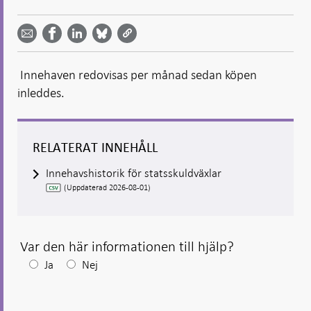
Dela
Dela
Dela
Dela på
Dela på
på
på
via
LinkedIn
Facebook
Bluesky
Twitter
email -
-
- Öppnas
-
-
Öppnas
Öppnas
i ny flik
Öppnas
Öppnas
i ny flik
i ny flik
Innehaven redovisas per månad sedan köpen
i ny flik
i ny flik
inleddes.
RELATERAT INNEHÅLL
Innehavshistorik för statsskuldväxlar
(Uppdaterad 2026-08-01)
Var den här informationen till hjälp?
Efter
Ja
Nej
ditt
svar