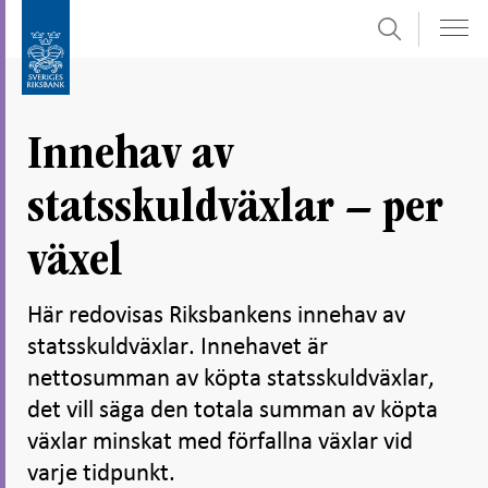
Sök
Gå
Gå
direkt
till
till
navigation
innehåll
för
Innehav av
undersidor
statsskuldväxlar – per
växel
Här redovisas Riksbankens innehav av
statsskuldväxlar. Innehavet är
nettosumman av köpta statsskuldväxlar,
det vill säga den totala summan av köpta
växlar minskat med förfallna växlar vid
varje tidpunkt.