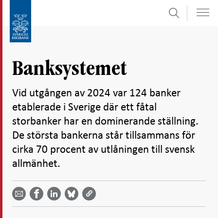
Sök
Gå
Gå
direkt
till
till
navigation
innehåll
för
Banksystemet
undersidor
Vid utgången av 2024 var 124 banker
etablerade i Sverige där ett fåtal
storbanker har en dominerande ställning.
De största bankerna står tillsammans för
cirka 70 procent av utlåningen till svensk
allmänhet.
Dela
Dela
Dela
Dela på
Dela på
på
på
via
LinkedIn
Facebook
Bluesky
Twitter
email -
-
- Öppnas
-
-
Öppnas
Öppnas
i ny flik
Öppnas
Öppnas