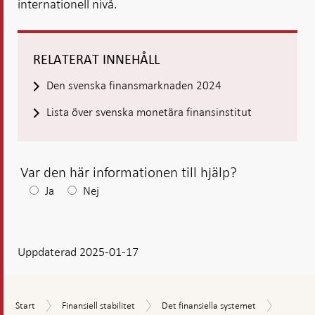
internationell nivå.
RELATERAT INNEHÅLL
Den svenska finansmarknaden 2024
Lista över svenska monetära finansinstitut
Var den här informationen till hjälp?
Efter
Ja
Nej
ditt
svar
Uppdaterad 2025-01-17
visas
en
kommentarsruta
Banksys
Start
Finansiell
Det
Start
Finansiell stabilitet
Det finansiella systemet