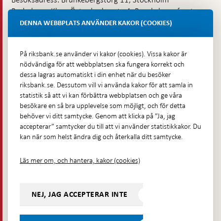
Budadress: Klara Östra kyrkogata 4, Brunkebergsfaret,
Lastplats 6
DENNA WEBBPLATS ANVÄNDER KAKOR (COOKIES)
Fler kontaktuppgifter
På riksbank.se använder vi kakor (cookies). Vissa kakor är
nödvändiga för att webbplatsen ska fungera korrekt och
Hitta direkt
dessa lagras automatiskt i din enhet när du besöker
riksbank.se. Dessutom vill vi använda kakor för att samla in
Frågor och svar
-
statistik så att vi kan förbättra webbplatsen och ge våra
Öppnas
besökare en så bra upplevelse som möjligt, och för detta
Till Riksbankens webbarkiv
-
i
behöver vi ditt samtycke. Genom att klicka på ”Ja, jag
Öppnas
Presskontakt
ny
accepterar” samtycker du till att vi använder statistikkakor. Du
i
flik
kan när som helst ändra dig och återkalla ditt samtycke.
Integritetspolicy
ny
flik
Tillgänglighetsredogörelse
Läs mer om, och hantera, kakor (cookies)
Prenumerera på utskick
Visselblåsning
NEJ, JAG ACCEPTERAR INTE
Följ oss på sociala medier
Dela