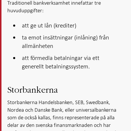
i ny flik
i ny flik
Traditionell bankverksamhet innefattar tre
i ny flik
i ny flik
huvuduppgifter:
att ge ut lån (krediter)
ta emot insättningar (inlåning) från
allmänheten
att förmedla betalningar via ett
generellt betalningssystem.
Storbankerna
Storbankerna Handelsbanken, SEB, Swedbank,
Nordea och Danske Bank, eller universalbankerna
som de också kallas, finns representerade på alla
delar av den svenska finansmarknaden och har