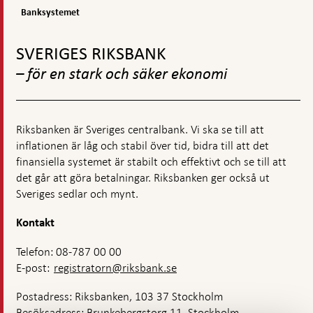
stabilitet
finansiella
Banksystemet
systemet
Gå
till
SVERIGES RIKSBANK
toppnavigation
– för en stark och säker ekonomi
Riksbanken är Sveriges centralbank. Vi ska se till att
inflationen är låg och stabil över tid, bidra till att det
finansiella systemet är stabilt och effektivt och se till att
det går att göra betalningar. Riksbanken ger också ut
Sveriges sedlar och mynt.
Kontakt
Telefon: 08-787 00 00
E-post:
registratorn@riksbank.se
Postadress: Riksbanken, 103 37 Stockholm
Besöksadress: Brunkebergstorg 11, Stockholm