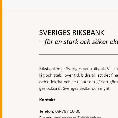
Gå
till
toppnavigation
SVERIGES RIKSBANK
– för en stark och säker e
Riksbanken är Sveriges centralbank. Vi ska s
låg och stabil över tid, bidra till att det fi
och effektivt och se till att det går att gö
ger också ut Sveriges sedlar och mynt.
Kontakt
Telefon: 08-787 00 00
E-post:
registratorn@riksbank.se