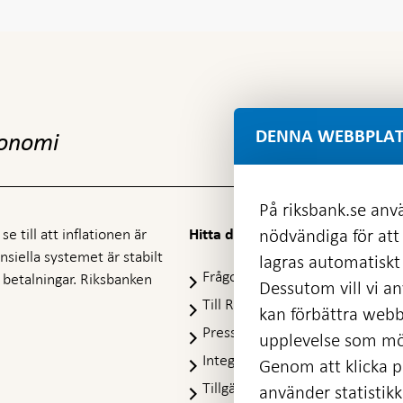
DENNA WEBBPLAT
konomi
På riksbank.se anvä
e till att inflationen är
nödvändiga för att
Hitta direkt
nansiella systemet är stabilt
lagras automatiskt 
Frågor och svar
-
ra betalningar. Riksbanken
Dessutom vill vi anv
Öppnas
Till Riksbankens webbarkiv
-
kan förbättra webb
i
Öpp
Presskontakt
ny
upplevelse som möj
i
flik
Integritetspolicy
ny
Genom att klicka på
flik
Tillgänglighetsredogörelse
använder statistik