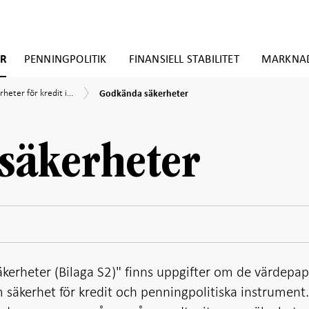
ER
PENNINGPOLITIK
FINANSIELL STABILITET
MARKNA
Godkända
rheter
ssystemet
heter för kredit i...
Godkända säkerheter
säkerheter
it
banken
säkerheter
erheter (Bilaga S2)" finns uppgifter om de värdepa
säkerhet för kredit och penningpolitiska instrument