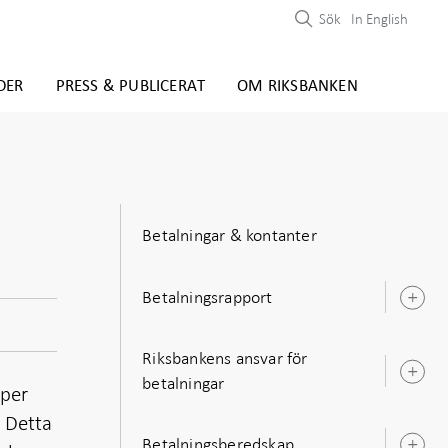
Sök
In English
DER
PRESS & PUBLICERAT
OM RIKSBANKEN
Betalningar & kontanter
Betalningsrapport
Ö
u
Riksbankens ansvar för
Ö
betalningar
pper
u
. Detta
Betalningsberedskap