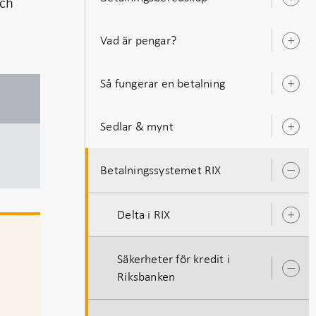
och
Ö
u
Vad är pengar?
Ö
u
Så fungerar en betalning
Ö
u
Sedlar & mynt
Ö
u
Betalningssystemet RIX
Ö
u
Delta i RIX
Ö
u
Säkerheter för kredit i
Ö
Riksbanken
u