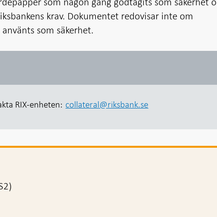
ärdepapper som någon gång godtagits som säkerhet 
Riksbankens krav. Dokumentet redovisar inte om
använts som säkerhet.
akta RIX-enheten:
collateral@riksbank.se
S2)