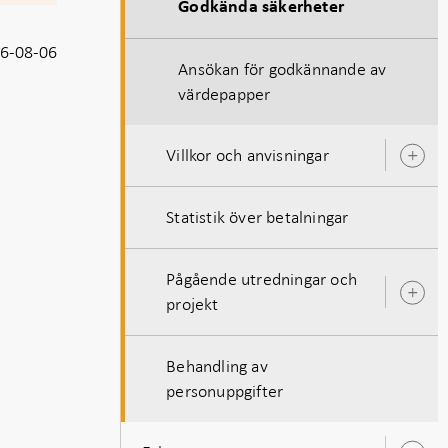
Godkända säkerheter
6-08-06
Ansökan för godkännande av
värdepapper
Villkor och anvisningar
Ö
u
Statistik över betalningar
Pågående utredningar och
Ö
projekt
u
Behandling av
personuppgifter