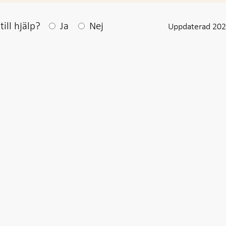
Efter ditt svar visas en kommentarsruta
ill hjälp?
Ja
Nej
Uppdaterad 202