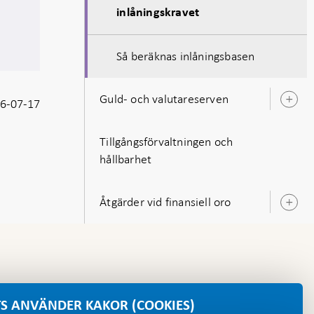
inlåningskravet
Så beräknas inlåningsbasen
Guld- och valutareserven
6-07-17
Ö
u
Tillgångsförvaltningen och
hållbarhet
Åtgärder vid finansiell oro
Ö
u
S ANVÄNDER KAKOR (COOKIES)