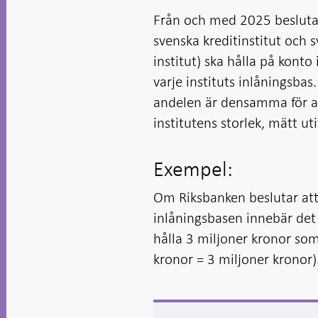
i ny flik
Öppnas
Öppnas
i ny flik
i ny flik
i ny flik
i ny flik
Från och med 2025 beslutar
svenska kreditinstitut och sv
institut) ska hålla på konto
varje instituts inlåningsbas
andelen är densamma för alla
institutens storlek, mätt ut
Exempel:
Om Riksbanken beslutar att 
inlåningsbasen innebär det 
hålla 3 miljoner kronor som
kronor = 3 miljoner kronor)