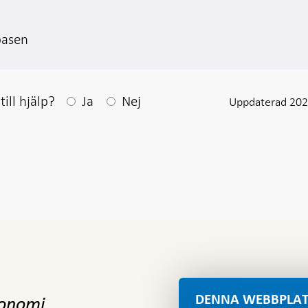
basen
Efter ditt svar visas en kommentarsruta
ill hjälp?
Ja
Nej
Uppdaterad 202
DENNA WEBBPLAT
konomi