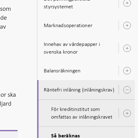
Ö
styrsystemet
g som
u
ade
Marknadsoperationer
 av
Ö
u
Innehav av värdepapper i
Ö
svenska kronor
u
Balansräkningen
Ö
u
Räntefri inlåning (inlåningskrav)
Ö
nor ska
u
ljard
För kreditinstitut som
Ö
omfattas av inlåningskravet
u
Så beräknas