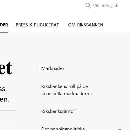
Sök
In English
DER
PRESS & PUBLICERAT
OM RIKSBANKEN
et
Marknader
Riksbankens roll på de
ss
finansiella marknaderna
ken.
Riksbanksräntor
Det penningpolitiska