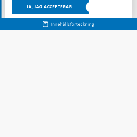
Figur 3: Tre viktiga förutsättningar för att skapa
JA, JAG ACCEPTERAR
förtroende för pengar
Innehållsförteckning
Det finns pengar som ges ut av staten genom
centralbanken och pengar som ges ut av privata
aktörer såsom banker. Till skillnad från
centralbanken kan privata aktörer gå i konkurs, vilket
innebär att det finns en risk för att människor
förlorar sina pengar. För att minska den risken,
stödja den finansiella stabiliteten och skapa