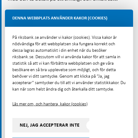
Pengar kan delas upp i två kategorier:
statligt
DENNA WEBBPLATS ANVÄNDER KAKOR (COOKIES)
, i form av kontanter och pengar på
utgivna pengar
konton hos centralbanken, samt
privat utgivna
, i form av pengar på konton hos
På riksbank.se använder vi kakor (cookies). Vissa kakor är
reglerade pengar
nödvändiga för att webbplatsen ska fungera korrekt och
kommersiella banker och e-pengar.
dessa lagras automatiskt i din enhet när du besöker
riksbank.se. Dessutom vill vi använda kakor för att samla in
När dessa olika typer av pengar ges ut i ett lands
statistik så att vi kan förbättra webbplatsen och ge våra
valuta fungerar de som en representation av den
besökare en så bra upplevelse som möjligt, och för detta
nationella valutan. Hur stort förtroende
behöver vi ditt samtycke. Genom att klicka på ”Ja, jag
allmänheten har för pengarna beror därför bland
accepterar” samtycker du till att vi använder statistikkakor. Du
kan när som helst ändra dig och återkalla ditt samtycke.
annat på landets penningpolitik. Inflationen
påverkar värdet på alla pengar som ges ut i landets
Läs mer om, och hantera, kakor (cookies)
valuta. En stabil inflationsnivå säkerställer att
pengarna behåller sitt värde och kan användas för
att köpa ungefär samma mängd varor och tjänster
NEJ, JAG ACCEPTERAR INTE
över tid, se Figur 3.