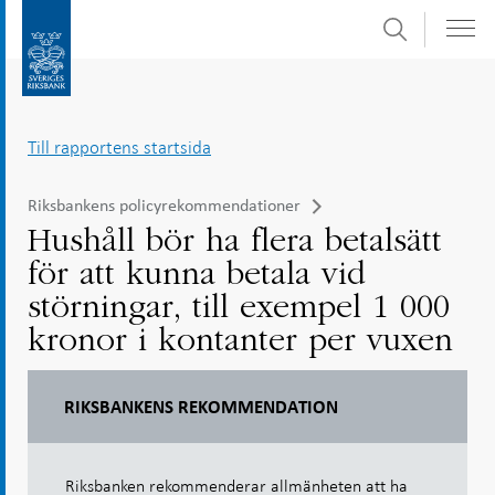
Sök
Gå
Gå
direkt
till
till
navigation
innehåll
för
Till rapportens startsida
undersidor
Riksbankens policyrekommendationer
Hushåll bör ha flera betalsätt
för att kunna betala vid
störningar, till exempel 1 000
kronor i kontanter per vuxen
RIKSBANKENS REKOMMENDATION
Riksbanken rekommenderar allmänheten att ha