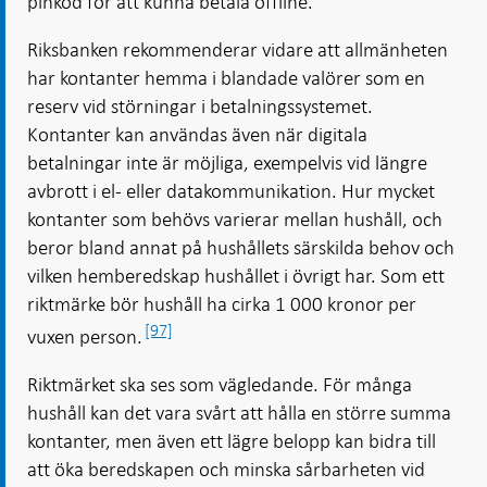
pinkod för att kunna betala offline.
Riksbanken rekommenderar vidare att allmänheten
har kontanter hemma i blandade valörer som en
reserv vid störningar i betalningssystemet.
Kontanter kan användas även när digitala
betalningar inte är möjliga, exempelvis vid längre
avbrott i el- eller datakommunikation. Hur mycket
kontanter som behövs varierar mellan hushåll, och
beror bland annat på hushållets särskilda behov och
vilken hemberedskap hushållet i övrigt har. Som ett
riktmärke bör hushåll ha cirka 1 000 kronor per
[97]
vuxen person.
Riktmärket ska ses som vägledande. För många
hushåll kan det vara svårt att hålla en större summa
kontanter, men även ett lägre belopp kan bidra till
att öka beredskapen och minska sårbarheten vid