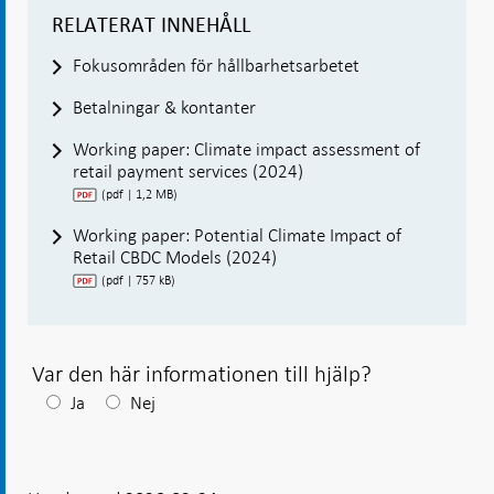
RELATERAT INNEHÅLL
Fokusområden för hållbarhetsarbetet
Betalningar & kontanter
Working paper: Climate impact assessment of
retail payment services (2024)
(pdf | 1,2 MB)
Working paper: Potential Climate Impact of
Retail CBDC Models (2024)
(pdf | 757 kB)
Var den här informationen till hjälp?
Efter
Ja
Nej
ditt
svar