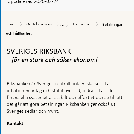
Uppdaterad 2026-02-24
visas
en
kommentarsruta
...
Betalningar
Start
Om
Hållbarhet
Uppdrag
Start
Om Riksbanken
Hållbarhet
Betalningar
och
Riksbanken
och
hållbarhet
och hållbarhet
verksamhet
Gå
till
SVERIGES RIKSBANK
toppnavigation
– för en stark och säker ekonomi
Riksbanken är Sveriges centralbank. Vi ska se till att
inflationen är låg och stabil över tid, bidra till att det
finansiella systemet är stabilt och effektivt och se till att
det går att göra betalningar. Riksbanken ger också ut
Sveriges sedlar och mynt.
Kontakt