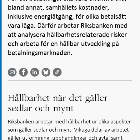
bland annat, samhällets kostnader,
inklusive energiåtgång, för olika betalsätt
vara låga. Därför arbetar Riksbanken med
att analysera hållbarhetsrelaterade risker
och arbeta för en hållbar utveckling på
betalningsmarknaden.
Dela
Dela
Dela
Dela på
Dela på
på
på
via
LinkedIn
Facebook
Bluesky
Twitter
email -
-
- Öppnas
-
-
Öppnas
Öppnas
i ny flik
Öppnas
Öppnas
i ny flik
i ny flik
i ny flik
i ny flik
Hållbarhet när det gäller
sedlar och mynt
Riksbanken arbetar med hållbarhet ur olika aspekter
som gäller sedlar och mynt. Viktiga delar av arbetet
gäller utformning, upphandlingar och avtal samt