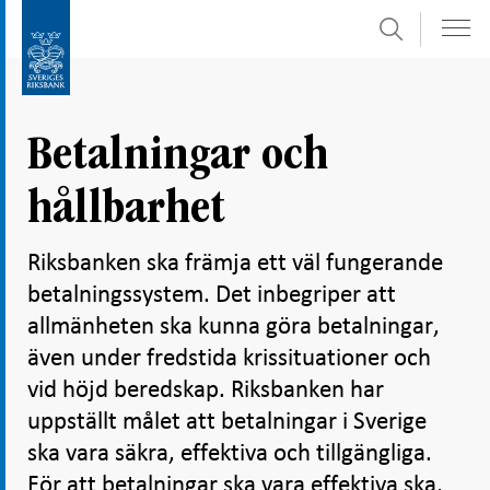
Sök
Gå
Gå
direkt
till
till
navigation
innehåll
för
Betalningar och
undersidor
hållbarhet
Riksbanken ska främja ett väl fungerande
betalningssystem. Det inbegriper att
allmänheten ska kunna göra betalningar,
även under fredstida krissituationer och
vid höjd beredskap. Riksbanken har
uppställt målet att betalningar i Sverige
ska vara säkra, effektiva och tillgängliga.
För att betalningar ska vara effektiva ska,