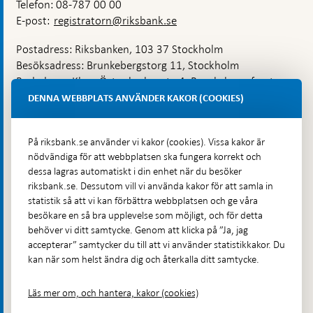
Telefon: 08-787 00 00
E-post:
registratorn@riksbank.se
Postadress: Riksbanken, 103 37 Stockholm
Besöksadress: Brunkebergstorg 11, Stockholm
Budadress: Klara Östra kyrkogata 4, Brunkebergsfaret,
Lastplats 6
DENNA WEBBPLATS ANVÄNDER KAKOR (COOKIES)
Fler kontaktuppgifter
På riksbank.se använder vi kakor (cookies). Vissa kakor är
nödvändiga för att webbplatsen ska fungera korrekt och
Hitta direkt
dessa lagras automatiskt i din enhet när du besöker
riksbank.se. Dessutom vill vi använda kakor för att samla in
Frågor och svar
-
statistik så att vi kan förbättra webbplatsen och ge våra
Öppnas
besökare en så bra upplevelse som möjligt, och för detta
Till Riksbankens webbarkiv
-
i
behöver vi ditt samtycke. Genom att klicka på ”Ja, jag
Öppnas
Presskontakt
ny
accepterar” samtycker du till att vi använder statistikkakor. Du
i
flik
kan när som helst ändra dig och återkalla ditt samtycke.
Integritetspolicy
ny
flik
Tillgänglighetsredogörelse
Läs mer om, och hantera, kakor (cookies)
Prenumerera på utskick