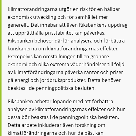
Öppnas
Öppnas
i ny flik
Öppnas
Öppnas
i ny flik
i ny flik
Klimatförändringarna utgör en risk för en hållbar
i ny flik
i ny flik
ekonomisk utveckling och för samhället mer
generellt. Det innebär att även Riksbankens uppdrag
att upprätthålla prisstabilitet kan påverkas.
Riksbanken behöver därför analysera och förbättra
kunskaperna om klimatförändringarnas effekter.
Exempelvis kan omställningen till en grönare
ekonomi och olika extrema väderhändelser till följd
av klimatförändringarna påverka räntor och priser
på energi och jordbruksprodukter. Detta behöver
beaktas i de penningpolitiska besluten.
Riksbanken arbetar löpande med att förbättra
analysen av klimatförändringarnas effekter och hur
dessa bör beaktas i de penningpolitiska besluten.
Detta arbete inkluderar även forskning om
klimatförändringarna och hur de bäst kan