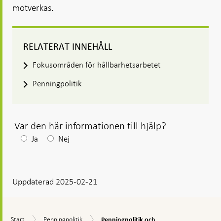
motverkas.
RELATERAT INNEHÅLL
Fokusområden för hållbarhetsarbetet
Penningpolitik
Var den här informationen till hjälp?
Efter
Ja
Nej
ditt
svar
Uppdaterad 2025-02-21
visas
en
kommentarsruta
Penningpolitik
Start
Penningpolitik
Start
Penningpolitik
Penningpolitik och...