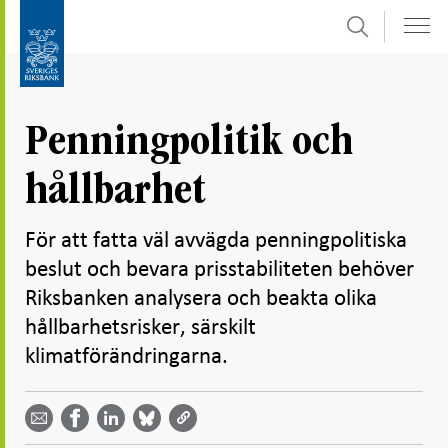
Sök
Gå
Gå
direkt
till
till
navigation
innehåll
för
Penningpolitik och
undersidor
hållbarhet
För att fatta väl avvägda penningpolitiska
beslut och bevara prisstabiliteten behöver
Riksbanken analysera och beakta olika
hållbarhetsrisker, särskilt
klimatförändringarna.
Dela
Dela
Dela
Dela på
Dela på
på
på
via
LinkedIn
Facebook
Bluesky
Twitter
email -
-
- Öppnas
-
-