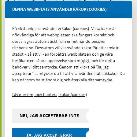
Budadress: Klara Östra kyrkogata 4, Brunkebergsfaret,
Lastplats 6
DENNA WEBBPLATS ANVÄNDER KAKOR (COOKIES)
Fler kontaktuppgifter
På riksbank.se använder vi kakor (cookies). Vissa kakor är
nödvändiga för att webbplatsen ska fungera korrekt och
Hitta direkt
dessa lagras automatiskt i din enhet när du besöker
riksbank.se. Dessutom vill vi använda kakor för att samla in
Frågor och svar
-
statistik så att vi kan förbättra webbplatsen och ge våra
Öppnas
besökare en så bra upplevelse som möjligt, och för detta
Till Riksbankens webbarkiv
-
i
behöver vi ditt samtycke. Genom att klicka på ”Ja, jag
Öppnas
Presskontakt
ny
accepterar” samtycker du till att vi använder statistikkakor. Du
i
flik
kan när som helst ändra dig och återkalla ditt samtycke.
Integritetspolicy
ny
flik
Tillgänglighetsredogörelse
Läs mer om, och hantera, kakor (cookies)
Prenumerera på utskick
Visselblåsning
NEJ, JAG ACCEPTERAR INTE
Följ oss på sociala medier
Dela
Dela på:
Dela på:
Dela på:
Dela på:
på:
JA, JAG ACCEPTERAR