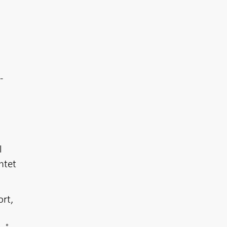
-
l
ntet
ort,
g