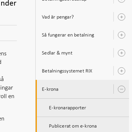
Ö
under
u
Vad är pengar?
Ö
u
Så fungerar en betalning
Ö
u
ens
Sedlar & mynt
Ö
u
d
Betalningssystemet RIX
Ö
u
så
ningar
E-krona
Ö
roll en
u
E-kronarapporter
en
Publicerat om e-krona