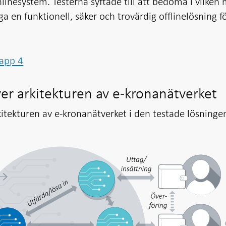
nlinesystem. Testerna syftade till att bedöma i vilken
ga en funktionell, säker och trovärdig offlinelösning fö
tapp 4
ver arkitekturen av e-kronanätverket
kitekturen av e-kronanätverket i den testade lösninge