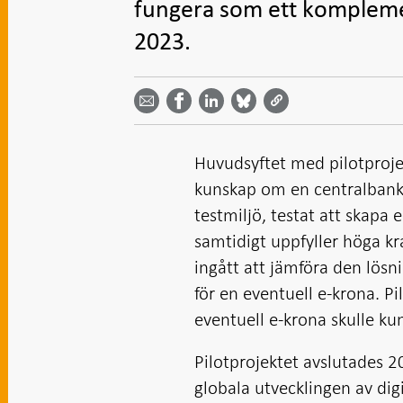
fungera som ett komplemen
2023.
Dela
Dela
Dela
Dela på
Dela på
på
på
via
LinkedIn
Facebook
Bluesky
Twitter
email -
-
- Öppnas
-
-
Öppnas
Öppnas
i ny flik
Öppnas
Öppnas
i ny flik
i ny flik
i ny flik
i ny flik
Huvudsyftet med pilotproje
kunskap om en centralbanksu
testmiljö, testat att skapa
samtidigt uppfyller höga kr
ingått att jämföra den lösn
för en eventuell e-krona. Pi
eventuell e-krona skulle ku
Pilotprojektet avslutades 2
globala utvecklingen av dig