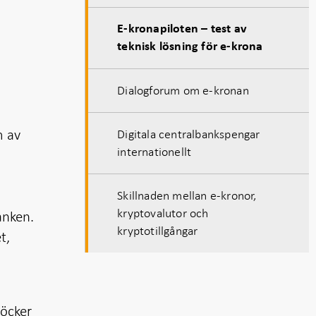
E-kronapiloten – test av
teknisk lösning för e-krona
Dialogforum om e-kronan
m av
Digitala centralbankspengar
internationellt
Skillnaden mellan e-kronor,
kryptovalutor och
anken.
kryptotillgångar
t,
böcker