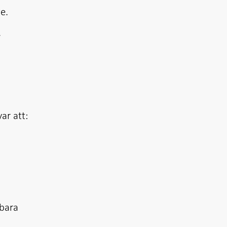
e.
.
ar att:
rbara