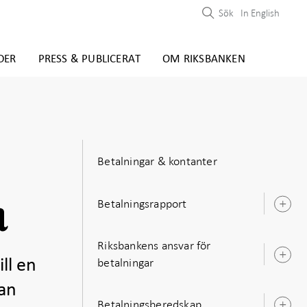
Sök
In English
DER
PRESS & PUBLICERAT
OM RIKSBANKEN
Betalningar & kontanter
a
Betalningsrapport
Ö
u
Riksbankens ansvar för
Ö
betalningar
ll en
u
kan
Betalningsberedskap