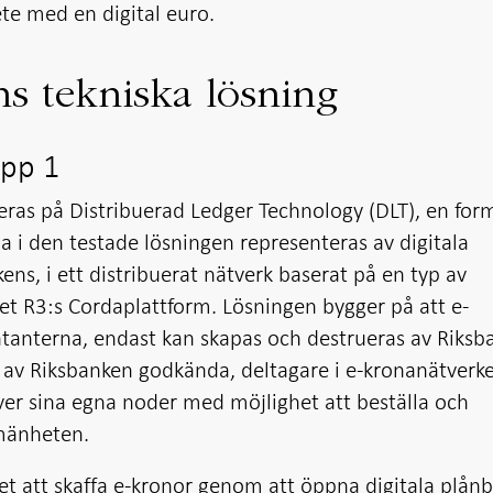
te med en digital euro.
ns tekniska lösning
app 1
eras på Distribuerad Ledger Technology (DLT), en for
a i den testade lösningen representeras av digitala
ens, i ett distribuerat nätverk baserat på en typ av
et R3:s Cordaplattform. Lösningen bygger på att e-
ontanterna, endast kan skapas och destrueras av Riksb
l, av Riksbanken godkända, deltagare i e-kronanätverke
ver sina egna noder med möjlighet att beställa och
lmänheten.
et att skaffa e-kronor genom att öppna digitala plån