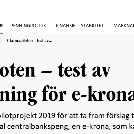
ER
PENNINGPOLITIK
FINANSIELL STABILITET
MARKNA
E-
E-kronapiloten – test av...
kronapiloten
–
test
av
oten – test av
teknisk
lösning
för
e-
sning för e-kron
krona
lotprojekt 2019 för att ta fram förslag ti
ital centralbankspeng, en e-krona, som 