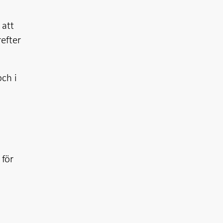
 att
refter
ch i
 för