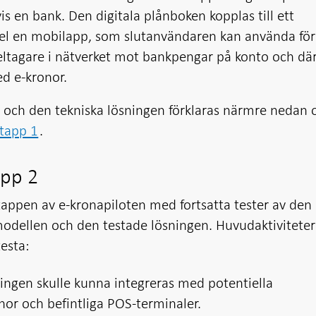
is en bank. Den digitala plånboken kopplas till ett
pel en mobilapp, som slutanvändaren kan använda för
 deltagare i nätverket mot bankpengar på konto och dä
d e-kronor.
och den tekniska lösningen förklaras närmre nedan o
etapp 1
.
app 2
appen av e-kronapiloten med fortsatta tester av den
modellen och den testade lösningen. Huvudaktiviteter
esta:
ingen skulle kunna integreras med potentiella
onor och befintliga POS-terminaler.