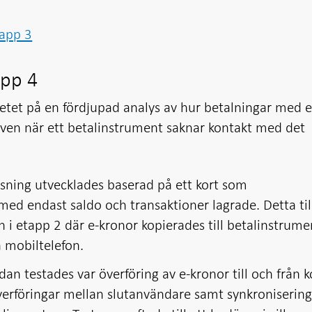
tapp 3
app 4
tet på en fördjupad analys av hur betalningar med e
även när ett betalinstrument saknar kontakt med det
lösning utvecklades baserad på ett kort som
ed endast saldo och transaktioner lagrade. Detta til
en i etapp 2 där e-kronor kopierades till betalinstrume
n mobiltelefon.
an testades var överföring av e-kronor till och från k
 överföringar mellan slutanvändare samt synkroniserin