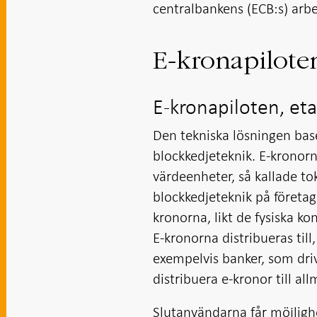
centralbankens (ECB:s) arbe
E-kronapilote
E-kronapiloten, et
Den tekniska lösningen bas
blockkedjeteknik. E-kronorn
värdeenheter, så kallade tok
blockkedjeteknik på företag
kronorna, likt de fysiska k
E-kronorna distribueras til
exempelvis banker, som dri
distribuera e-kronor till al
Slutanvändarna får möjligh