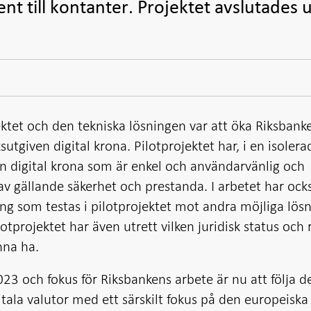
t till kontanter. Projektet avslutades 
ktet och den tekniska lösningen var att öka Riksbank
tgiven digital krona. Pilotprojektet har, i en isolera
 en digital krona som är enkel och användarvänlig och
av gällande säkerhet och prestanda. I arbetet har ock
ing som testas i pilotprojektet mot andra möjliga lös
lotprojektet har även utrett vilken juridisk status och 
nna ha.
023 och fokus för Riksbankens arbete är nu att följa d
itala valutor med ett särskilt fokus på den europeiska