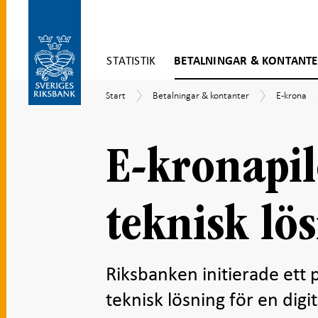
Gå
STATISTIK
BETALNINGAR & KONTANT
direkt
till
Gå
innehåll
Start
Betalningar
E-
Start
Betalningar & kontanter
E-krona
till
&
krona
navigation
kontanter
för
undersidor
E-kronapil
teknisk lö
Riksbanken initierade ett pi
teknisk lösning för en dig