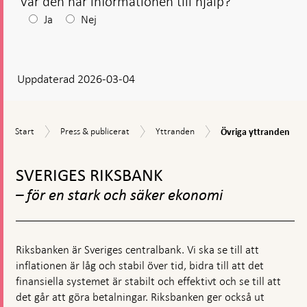
Var den här informationen till hjälp?
Efter
Ja
Nej
ditt
svar
Uppdaterad 2026-03-04
visas
en
kommentarsruta
Övriga
Start
Press
Yttranden
Start
Press & publicerat
Yttranden
Övriga yttranden
yttranden
&
Gå
publicerat
till
SVERIGES RIKSBANK
toppnavigation
– för en stark och säker ekonomi
Riksbanken är Sveriges centralbank. Vi ska se till att
inflationen är låg och stabil över tid, bidra till att det
finansiella systemet är stabilt och effektivt och se till att
det går att göra betalningar. Riksbanken ger också ut