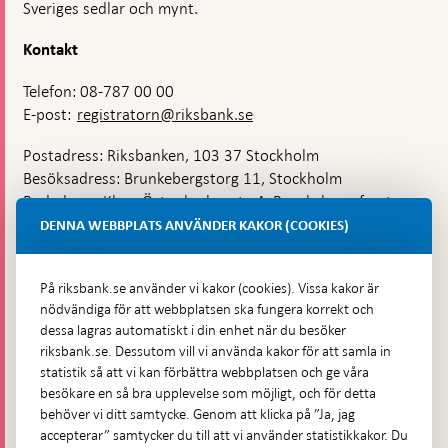
Sveriges sedlar och mynt.
Kontakt
Telefon: 08-787 00 00
E-post:
registratorn@riksbank.se
Postadress: Riksbanken, 103 37 Stockholm
Besöksadress: Brunkebergstorg 11, Stockholm
Budadress: Klara Östra kyrkogata 4, Brunkebergsfaret,
Lastplats 6
DENNA WEBBPLATS ANVÄNDER KAKOR (COOKIES)
Fler kontaktuppgifter
På riksbank.se använder vi kakor (cookies). Vissa kakor är
nödvändiga för att webbplatsen ska fungera korrekt och
Hitta direkt
dessa lagras automatiskt i din enhet när du besöker
riksbank.se. Dessutom vill vi använda kakor för att samla in
Frågor och svar
-
statistik så att vi kan förbättra webbplatsen och ge våra
Öppnas
besökare en så bra upplevelse som möjligt, och för detta
Till Riksbankens webbarkiv
-
i
behöver vi ditt samtycke. Genom att klicka på ”Ja, jag
Öppnas
Presskontakt
ny
accepterar” samtycker du till att vi använder statistikkakor. Du
i