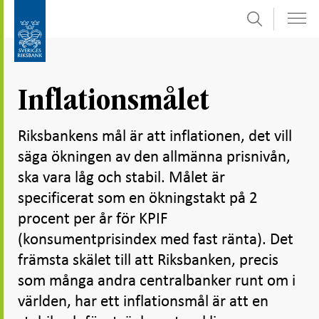
Sök
Gå
Gå
direkt
till
till
navigation
innehåll
för
Inflationsmålet
undersidor
Riksbankens mål är att inflationen, det vill
säga ökningen av den allmänna prisnivån,
ska vara låg och stabil. Målet är
specificerat som en ökningstakt på 2
procent per år för KPIF
(konsumentprisindex med fast ränta). Det
främsta skälet till att Riksbanken, precis
som många andra centralbanker runt om i
världen, har ett inflationsmål är att en