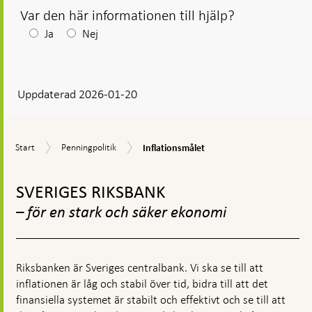
flik
Var den här informationen till hjälp?
Efter
Ja
Nej
ditt
svar
Uppdaterad 2026-01-20
visas
en
kommentarsruta
Inflationsmålet
Start
Penningpolitik
Start
Penningpolitik
Inflationsmålet
Gå
till
SVERIGES RIKSBANK
toppnavigation
– för en stark och säker ekonomi
Riksbanken är Sveriges centralbank. Vi ska se till att
inflationen är låg och stabil över tid, bidra till att det
finansiella systemet är stabilt och effektivt och se till att