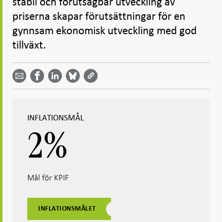
stabil och förutsägbar utveckling av
priserna skapar förutsättningar för en
gynnsam ekonomisk utveckling med god
tillväxt.
Dela
Dela
Dela
Dela på
Dela på
på
på
via
LinkedIn
Facebook
Bluesky
Twitter
email -
-
- Öppnas
-
-
Öppnas
Öppnas
i ny flik
Öppnas
Öppnas
i ny flik
i ny flik
i ny flik
i ny flik
INFLATIONSMÅL
2
%
Mål för KPIF
INFLATIONSMÅLET