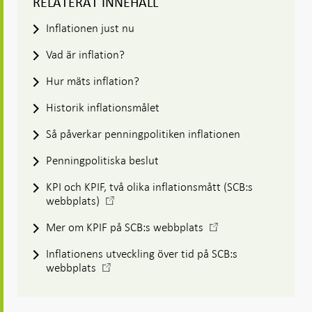
RELATERAT INNEHÅLL
Inflationen just nu
Vad är inflation?
Hur mäts inflation?
Historik inflationsmålet
Så påverkar penningpolitiken inflationen
Penningpolitiska beslut
KPI och KPIF, två olika inflationsmått (SCB:s
-
webbplats)
Öppnas
-
Mer om KPIF på SCB:s webbplats
i
Öppnas
ny
Inflationens utveckling över tid på SCB:s
i
flik
-
webbplats
ny
Öppnas
flik
i
ny