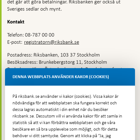
det går att göra betalningar. Riksbanken ger också ut
Sveriges sedlar och mynt.
Kontakt
Telefon: 08-787 00 00
E-post:
registratorn@riksbank.se
Postadress: Riksbanken, 103 37 Stockholm
Besöksadress: Brunkebergstorg 11, Stockholm
Budadress: Klara Östra kyrkogata 4, Brunkebergsfaret,
Lastplats 6
DENNA WEBBPLATS ANVÄNDER KAKOR (COOKIES)
Fler kontaktuppgifter
På riksbank.se använder vi kakor (cookies). Vissa kakor är
nödvändiga för att webbplatsen ska fungera korrekt och
Hitta direkt
dessa lagras automatiskt i din enhet när du besöker
riksbank.se. Dessutom vill vi använda kakor för att samla in
Frågor och svar
-
statistik så att vi kan förbättra webbplatsen och ge våra
Öppnas
besökare en så bra upplevelse som möjligt, och för detta
Till Riksbankens webbarkiv
-
i
behöver vi ditt samtycke. Genom att klicka på ”Ja, jag
Öppnas