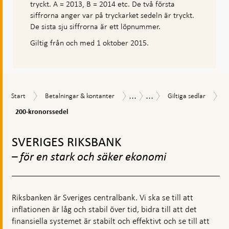
tryckt. A = 2013, B = 2014 etc. De två första
siffrorna anger var på tryckarket sedeln är tryckt.
De sista sju siffrorna är ett löpnummer.
Giltig från och med 1 oktober 2015.
...
...
Start
Betalningar
Giltiga
Sedlar
Sedlar
Start
Betalningar & kontanter
Giltiga sedlar
&
sedlar
&
200-
200-kronorssedel
kontanter
mynt
kronorssedel
Gå
till
SVERIGES RIKSBANK
toppnavigation
– för en stark och säker ekonomi
Riksbanken är Sveriges centralbank. Vi ska se till att
inflationen är låg och stabil över tid, bidra till att det
finansiella systemet är stabilt och effektivt och se till att