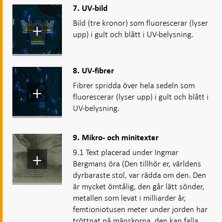
7. UV-bild
Bild (tre kronor) som fluorescerar (lyser
upp) i gult och blått i UV-belysning.
8. UV-fibrer
Fibrer spridda över hela sedeln som
fluorescerar (lyser upp) i gult och blått i
UV-belysning.
9. Mikro- och minitexter
9.1 Text placerad under Ingmar
Bergmans öra (Den tillhör er, världens
dyrbaraste stol, var rädda om den. Den
är mycket ömtålig, den går lätt sönder,
metallen som levat i milliarder år,
femtioniotusen meter under jorden har
tröttnat på mänskorna, den kan falla