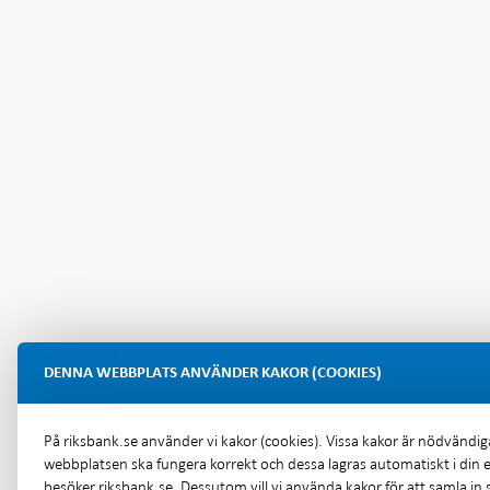
DENNA WEBBPLATS ANVÄNDER KAKOR (COOKIES)
På riksbank.se använder vi kakor (cookies). Vissa kakor är nödvändiga
webbplatsen ska fungera korrekt och dessa lagras automatiskt i din 
besöker riksbank.se. Dessutom vill vi använda kakor för att samla in st