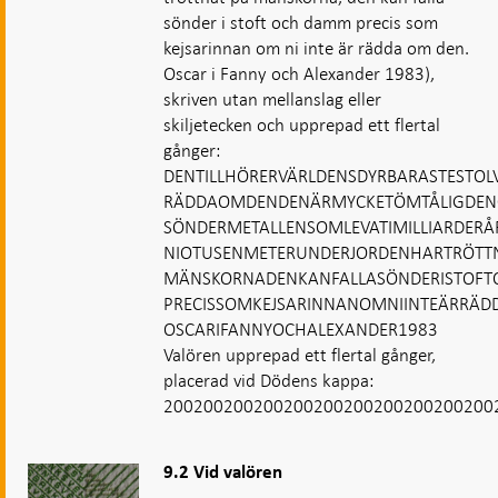
sönder i stoft och damm precis som
kejsarinnan om ni inte är rädda om den.
Oscar i Fanny och Alexander 1983),
skriven utan mellanslag eller
skiljetecken och upprepad ett flertal
gånger:
DENTILLHÖRERVÄRLDENSDYRBARASTESTOL
RÄDDAOMDENDENÄRMYCKETÖMTÅLIGDEN
SÖNDERMETALLENSOMLEVATIMILLIARDERÅ
NIOTUSENMETERUNDERJORDENHARTRÖTT
MÄNSKORNADENKANFALLASÖNDERISTOF
PRECISSOMKEJSARINNANOMNIINTEÄRRÄ
OSCARIFANNYOCHALEXANDER1983
Valören upprepad ett flertal gånger,
placerad vid Dödens kappa:
200200200200200200200200200200200
9.2 Vid valören