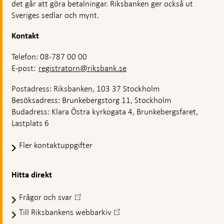
det går att göra betalningar. Riksbanken ger också ut
Sveriges sedlar och mynt.
Kontakt
Telefon: 08-787 00 00
E-post:
registratorn@riksbank.se
Postadress: Riksbanken, 103 37 Stockholm
Besöksadress: Brunkebergstorg 11, Stockholm
Budadress: Klara Östra kyrkogata 4, Brunkebergsfaret,
Lastplats 6
Fler kontaktuppgifter
Hitta direkt
Frågor och svar
-
Öppnas
Till Riksbankens webbarkiv
-
i
Öppnas