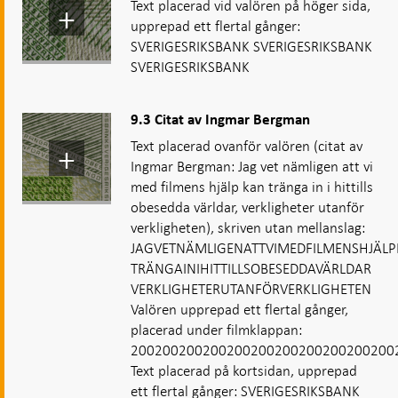
Text placerad vid valören på höger sida,
upprepad ett flertal gånger:
SVERIGESRIKSBANK SVERIGESRIKSBANK
SVERIGESRIKSBANK
9.3 Citat av Ingmar Bergman
Text placerad ovanför valören (citat av
Ingmar Bergman: Jag vet nämligen att vi
med filmens hjälp kan tränga in i hittills
obesedda världar, verkligheter utanför
verkligheten), skriven utan mellanslag:
JAGVETNÄMLIGENATTVIMEDFILMENSHJÄL
TRÄNGAINIHITTILLSOBESEDDAVÄRLDAR
VERKLIGHETERUTANFÖRVERKLIGHETEN
Valören upprepad ett flertal gånger,
placerad under filmklappan:
200200200200200200200200200200200
Text placerad på kortsidan, upprepad
ett flertal gånger: SVERIGESRIKSBANK