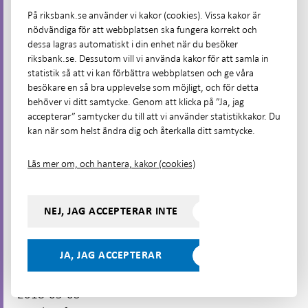
På riksbank.se använder vi kakor (cookies). Vissa kakor är
2018-06-14
nödvändiga för att webbplatsen ska fungera korrekt och
dessa lagras automatiskt i din enhet när du besöker
Results of auctions 2018-06-14
riksbank.se. Dessutom vill vi använda kakor för att samla in
statistik så att vi kan förbättra webbplatsen och ge våra
2018-06-07
besökare en så bra upplevelse som möjligt, och för detta
Results of auctions 2018-06-07
behöver vi ditt samtycke. Genom att klicka på ”Ja, jag
accepterar” samtycker du till att vi använder statistikkakor. Du
kan när som helst ändra dig och återkalla ditt samtycke.
2018-05-25
Results of auctions 2018-05-25
Läs mer om, och hantera, kakor (cookies)
2018-05-24
Results of auctions 2018-05-24
NEJ, JAG ACCEPTERAR INTE
2018-05-17
JA, JAG ACCEPTERAR
Results of auctions 2018-05-17
2018-05-03