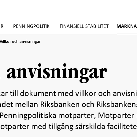
ER
PENNINGPOLITIK
FINANSIELL STABILITET
MARKNA
Villkor
Villkor och anvisningar
och
anvisningar
h anvisningar
kar till dokument med villkor och anvisn
andet mellan Riksbanken och Riksbanken
 Penningpolitiska motparter, Motparter 
tparter med tillgång särskilda facilitete