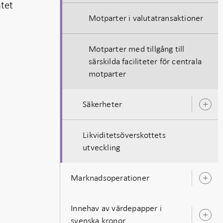
tet
Motparter i valutatransaktioner
Motparter med tillgång till
särskilda faciliteter för centrala
motparter
Säkerheter
Ö
u
Likviditetsöverskottets
utveckling
Marknadsoperationer
Ö
u
Innehav av värdepapper i
Ö
svenska kronor