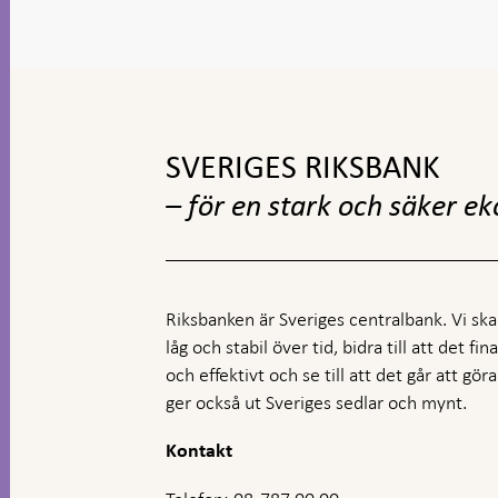
Gå
till
toppnavigation
SVERIGES RIKSBANK
– för en stark och säker e
Riksbanken är Sveriges centralbank. Vi ska s
låg och stabil över tid, bidra till att det fi
och effektivt och se till att det går att gö
ger också ut Sveriges sedlar och mynt.
Kontakt