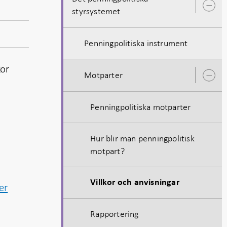
Ö
styrsystemet
u
Penningpolitiska instrument
kor
Motparter
Ö
u
Penningpolitiska motparter
Hur blir man penningpolitisk
motpart?
Villkor och anvisningar
er
Rapportering