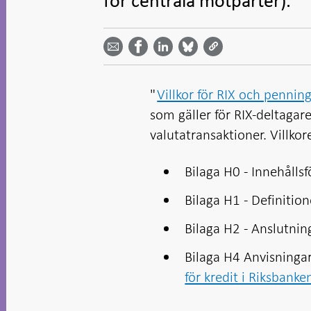
för centrala motparter).
Dela
Dela
Dela
Dela på
Dela på
på
på
via
LinkedIn
Facebook
Bluesky
Twitter
email -
-
- Öppnas
-
-
Öppnas
Öppnas
i ny flik
Öppnas
Öppnas
i ny flik
i ny flik
i ny flik
i ny flik
"
Villkor för RIX och pennin
som gäller för RIX-deltagar
valutatransaktioner. Villko
Bilaga H0 - Innehålls
Bilaga H1 - Definition
Bilaga H2 - Anslutnin
Bilaga H4 Anvisninga
för kredit i Riksbanke