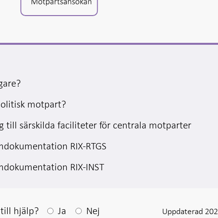
gare?
olitisk motpart?
till särskilda faciliteter för centrala motparter
emdokumentation RIX-RTGS
emdokumentation RIX-INST
Efter ditt svar visas en kommentarsruta
ill hjälp?
Ja
Nej
Uppdaterad 202