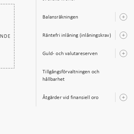
u
Balansräkningen
Ö
u
Räntefri inlåning (inlåningskrav)
Ö
u
Guld- och valutareserven
Ö
u
Tillgångsförvaltningen och
hållbarhet
Åtgärder vid finansiell oro
Ö
u