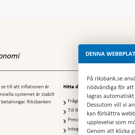
DENNA WEBBPLAT
konomi
På riksbank.se anvä
nödvändiga för att
e till att inflationen är
Hitta direkt
nansiella systemet är stabilt
lagras automatiskt 
Frågor och svar
-
ra betalningar. Riksbanken
Dessutom vill vi anv
Öppnas
Till Riksbankens webbarkiv
-
kan förbättra webb
i
Öpp
Presskontakt
ny
upplevelse som möj
i
flik
Integritetspolicy
ny
Genom att klicka på