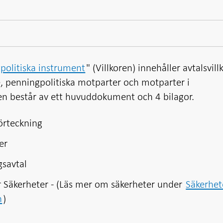
gpolitiska instrument
" (Villkoren) innehåller avtalsvill
e, penningpolitiska motparter och motparter i
ren består av ett huvuddokument och 4 bilagor.
förteckning
er
gsavtal
r Säkerheter - (Läs mer om säkerheter under
Säkerhet
n
)