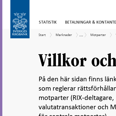
Gå
STATISTIK
BETALNINGAR & KONTANT
direkt
till
Gå
innehåll
...
Start
Marknader
Motparter
Det
Start
Marknader
Motparter
till
penningpolitiska
navigation
styrsystemet
för
undersidor
Villkor oc
På den här sidan finns län
som reglerar rättsförhåll
motparter (RIX-deltagare,
valutatransaktioner och Mo