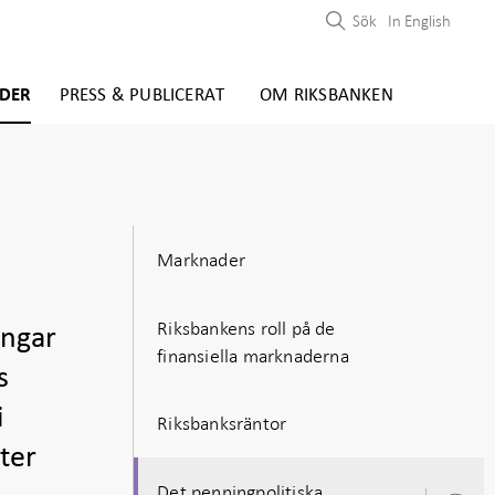
Sök
In English
DER
PRESS & PUBLICERAT
OM RIKSBANKEN
Marknader
Riksbankens roll på de
ingar
finansiella marknaderna
s
i
Riksbanksräntor
ter
Det penningpolitiska