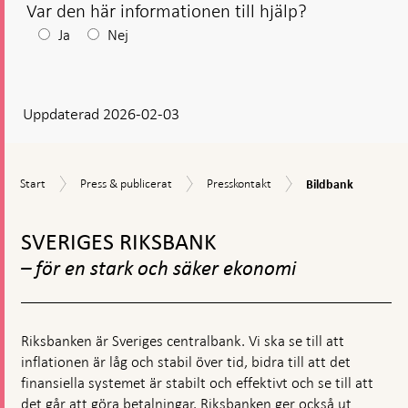
Var den här informationen till hjälp?
Efter
Ja
Nej
ditt
svar
Uppdaterad 2026-02-03
visas
en
kommentarsruta
Bildbank
Start
Press
Presskontakt
Start
Press & publicerat
Presskontakt
Bildbank
&
Gå
publicerat
till
SVERIGES RIKSBANK
toppnavigation
– för en stark och säker ekonomi
Riksbanken är Sveriges centralbank. Vi ska se till att
inflationen är låg och stabil över tid, bidra till att det
finansiella systemet är stabilt och effektivt och se till att
det går att göra betalningar. Riksbanken ger också ut