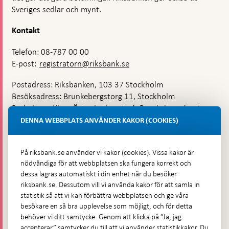
Sveriges sedlar och mynt.
Kontakt
Telefon: 08-787 00 00
E-post:
registratorn@riksbank.se
Postadress: Riksbanken, 103 37 Stockholm
Besöksadress: Brunkebergstorg 11, Stockholm
Budadress: Klara Östra kyrkogata 4, Brunkebergsfaret,
Lastplats 6
DENNA WEBBPLATS ANVÄNDER KAKOR (COOKIES)
Fler kontaktuppgifter
På riksbank.se använder vi kakor (cookies). Vissa kakor är
nödvändiga för att webbplatsen ska fungera korrekt och
Hitta direkt
dessa lagras automatiskt i din enhet när du besöker
riksbank.se. Dessutom vill vi använda kakor för att samla in
Frågor och svar
-
statistik så att vi kan förbättra webbplatsen och ge våra
Öppnas
besökare en så bra upplevelse som möjligt, och för detta
Till Riksbankens webbarkiv
-
i
behöver vi ditt samtycke. Genom att klicka på ”Ja, jag
Öppnas
Presskontakt
ny
accepterar” samtycker du till att vi använder statistikkakor. Du