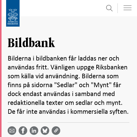
Sök
Gå
Gå
direkt
till
till
navigation
innehåll
för
Bildbank
undersidor
Bilderna i bildbanken får laddas ner och
användas fritt. Vänligen uppge Riksbanken
som källa vid användning. Bilderna som
finns på sidorna "Sedlar" och "Mynt" får
dock endast användas i samband med
redaktionella texter om sedlar och mynt.
De får inte användas i kommersiella syften.
Dela
Dela
Dela
Dela på
Dela på
på
på
via
LinkedIn
Facebook
Bluesky
Twitter
email -
-