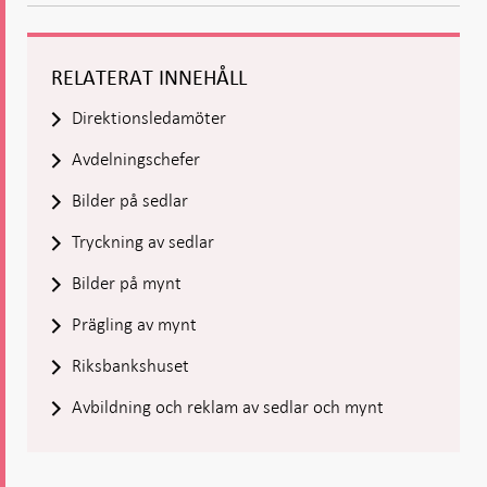
- Öppnas
-
-
Öppnas
Öppnas
i ny flik
Öppnas
Öppnas
i ny flik
i ny flik
i ny flik
i ny flik
RELATERAT INNEHÅLL
Direktionsledamöter
Avdelningschefer
Bilder på sedlar
Tryckning av sedlar
Bilder på mynt
Prägling av mynt
Riksbankshuset
Avbildning och reklam av sedlar och mynt