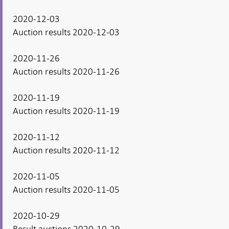
2020-12-03
Auction results 2020-12-03
2020-11-26
Auction results 2020-11-26
2020-11-19
Auction results 2020-11-19
2020-11-12
Auction results 2020-11-12
2020-11-05
Auction results 2020-11-05
2020-10-29
Result auctions 2020-10-29