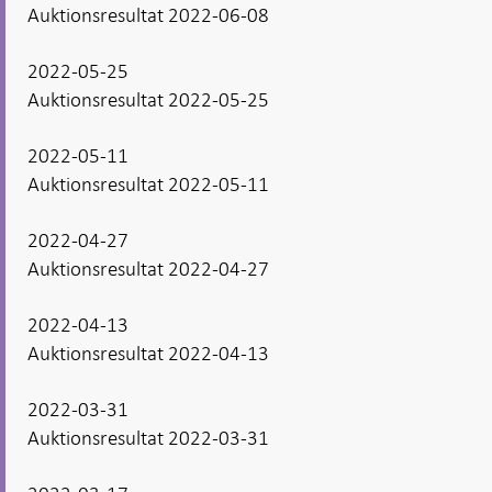
Auktionsresultat 2022-06-08
2022-05-25
Auktionsresultat 2022-05-25
2022-05-11
Auktionsresultat 2022-05-11
2022-04-27
Auktionsresultat 2022-04-27
2022-04-13
Auktionsresultat 2022-04-13
2022-03-31
Auktionsresultat 2022-03-31