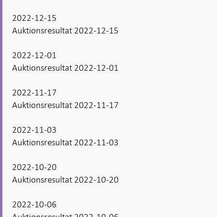
2022-12-15
Auktionsresultat 2022-12-15
2022-12-01
Auktionsresultat 2022-12-01
2022-11-17
Auktionsresultat 2022-11-17
2022-11-03
Auktionsresultat 2022-11-03
2022-10-20
Auktionsresultat 2022-10-20
2022-10-06
Auktionsresultat 2022-10-06