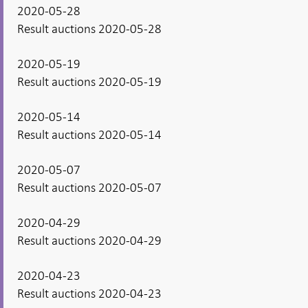
2020-05-28
Result auctions 2020-05-28
2020-05-19
Result auctions 2020-05-19
2020-05-14
Result auctions 2020-05-14
2020-05-07
Result auctions 2020-05-07
2020-04-29
Result auctions 2020-04-29
2020-04-23
Result auctions 2020-04-23