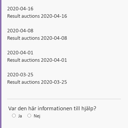
2020-04-16
Result auctions 2020-04-16
2020-04-08
Result auctions 2020-04-08
2020-04-01
Result auctions 2020-04-01
2020-03-25
Result auctions 2020-03-25
Var den här informationen till hjälp?
Efter
Ja
Nej
ditt