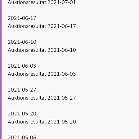
Auktionsresultat 2021-07-01
2021-06-17
Auktionsresultat 2021-06-17
2021-06-10
Auktionsresultat 2021-06-10
2021-06-03
Auktionsresultat 2021-06-03
2021-05-27
Auktionsresultat 2021-05-27
2021-05-20
Auktionsresultat 2021-05-20
2021-05-06