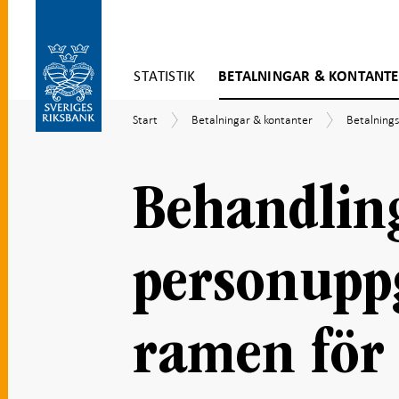
Gå
STATISTIK
BETALNINGAR & KONTANT
direkt
till
Gå
innehåll
Start
Betalningar
Betalning
Start
Betalningar & kontanter
Betalning
till
&
RIX
navigation
kontanter
för
undersidor
Behandlin
personupp
ramen för