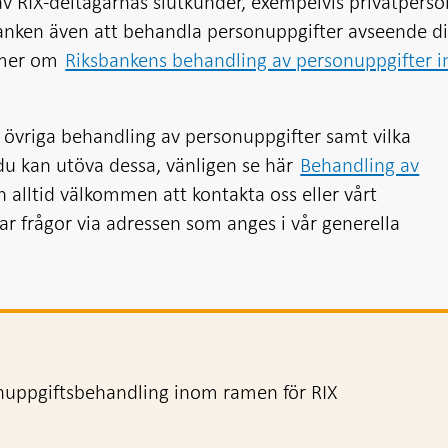
v RIX-deltagarnas slutkunder, exempelvis privatperso
anken även att behandla personuppgifter avseende di
 mer om
Riksbankens behandling av personuppgifter 
 övriga behandling av personuppgifter samt vilka
du kan utöva dessa, vänligen se här
Behandling av
n alltid välkommen att kontakta oss eller vårt
frågor via adressen som anges i vår generella
nuppgiftsbehandling inom ramen för RIX