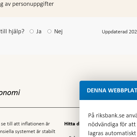
g av personuppgifter
Efter ditt svar visas en kommentarsruta
ill hjälp?
Ja
Nej
Uppdaterad 202
DENNA WEBBPLAT
konomi
På riksbank.se anvä
e till att inflationen är
nödvändiga för att
Hitta direkt
nansiella systemet är stabilt
lagras automatiskt 