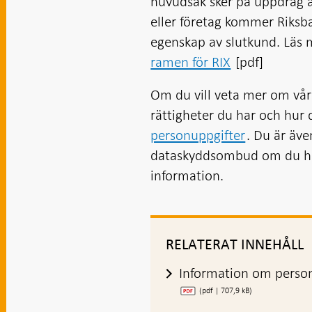
huvudsak sker på uppdrag a
eller företag kommer Riksb
egenskap av slutkund. Läs
ramen för RIX
[pdf]
Om du vill veta mer om vår
rättigheter du har och hur 
personuppgifter
. Du är äve
dataskyddsombud om du har 
information.
RELATERAT INNEHÅLL
Information om perso
(pdf | 707,9 kB)