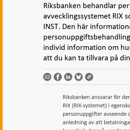
Riksbanken behandlar pers
avvecklingssystemet RIX s
INST. Den här informatione
personuppgiftsbehandling 
individ information om hu
att du kan ta tillvara på di
Dela
Dela
Dela
Dela på
Dela på
på
på
via
LinkedIn
Facebook
Bluesky
Twitter
email -
-
- Öppnas
-
-
Öppnas
Öppnas
i ny flik
Öppnas
Öppnas
i ny flik
i ny flik
i ny flik
i ny flik
Riksbanken ansvarar för de
RIX (RIX-systemet) i egens
personuppgifter avseende d
anledning av att betalninga