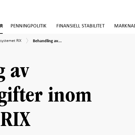
ER
PENNINGPOLITIK
FINANSIELL STABILITET
MARKNA
Behandling
ssystemet
ssystemet RIX
Behandling av...
av
personuppgifter
g av
gifter inom
 RIX