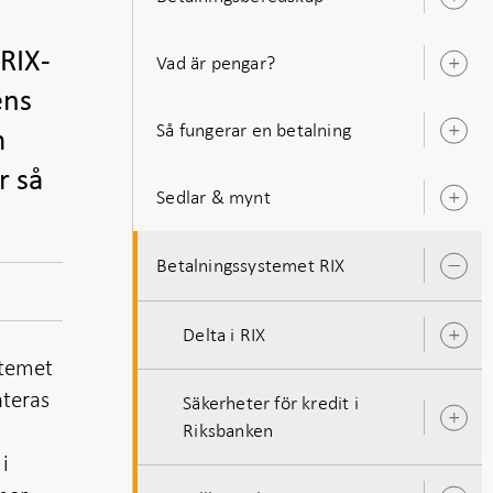
Ö
u
 RIX-
Vad är pengar?
Ö
u
ens
Så fungerar en betalning
m
Ö
u
r så
Sedlar & mynt
Ö
u
Betalningssystemet RIX
Ö
u
Delta i RIX
Ö
u
stemet
nteras
Säkerheter för kredit i
Ö
Riksbanken
u
i