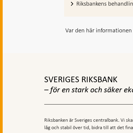
Riksbankens behandlin
Var den här informationen t
Gå
till
toppnavigation
SVERIGES RIKSBANK
– för en stark och säker e
Riksbanken är Sveriges centralbank. Vi ska s
låg och stabil över tid, bidra till att det fi