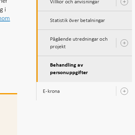
ner
Villkor och anvisningar
Ö
g i
u
inom
Statistik över betalningar
Pågående utredningar och
Ö
projekt
u
Behandling av
personuppgifter
E-krona
Ö
u