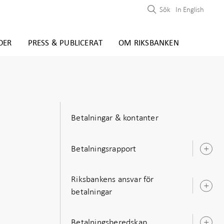
Sök
In English
DER
PRESS & PUBLICERAT
OM RIKSBANKEN
Betalningar & kontanter
Betalningsrapport
Ö
u
Riksbankens ansvar för
Ö
betalningar
u
Betalningsberedskap