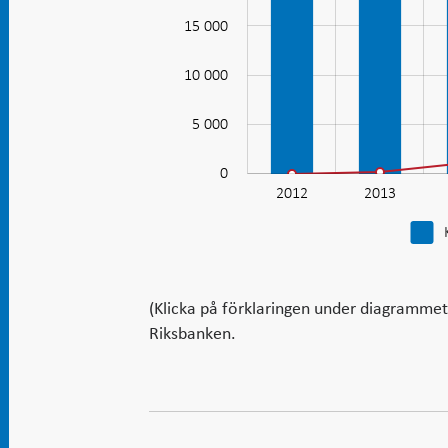
(Swish)
15 000
växer
10 000
kraftigt
10 000
5 000
0
2012
2013
(Klicka på förklaringen under diagrammet f
Riksbanken.