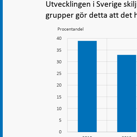
Utvecklingen i Sverige skilj
grupper gör detta att det h
Procentandel
Diagram:
Kontanter
45
40
-10
-5
används
35
i
30
mindre
25
utsträckning
20
10
15
10
5
0