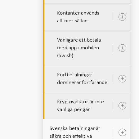
Kontanter används
Öpp
alltmer sällan
unde
Vanligare att betala
med app i mobilen
Öpp
(Swish)
unde
Kortbetalningar
Öpp
dominerar fortfarande
unde
Kryptovalutor är inte
Öpp
vanliga pengar
unde
Svenska betalningar är
Öpp
säkra och effektiva
unde