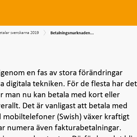
Betalningsmarknaden
srapport
etalar svenskarna 2019
Betalningsmarknaden...
digitaliseras
lar
skarna
9
genom en fas av stora förändringar
 digitala tekniken. För de flesta har de
när man nu kan betala med kort eller
verallt. Det är vanligast att betala med
mobiltelefoner (Swish) växer kraftigt
rar numera även fakturabetalningar.