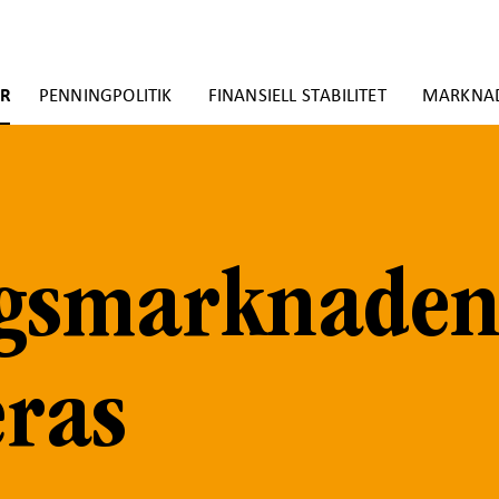
ER
PENNINGPOLITIK
FINANSIELL STABILITET
MARKNA
ngsmarknade
eras