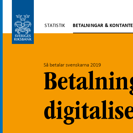
Gå
STATISTIK
BETALNINGAR & KONTANT
direkt
till
Gå
innehåll
till
navigation
för
undersidor
Så betalar svenskarna 2019
Betalni
digitalis