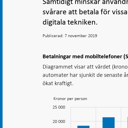
Samtidigt minskar användn
svårare att betala för vis
digitala tekniken.
Publicerad: 7 november 2019
Betalningar med mobiltelefoner (S
Diagrammet visar att värdet (krono
automater har sjunkit de senaste å
ökat kraftigt.
Kronor per person
Diagram:
Betalningar
25 000
-10 000
30 000
-5 000
med
20 000
mobiltelefon