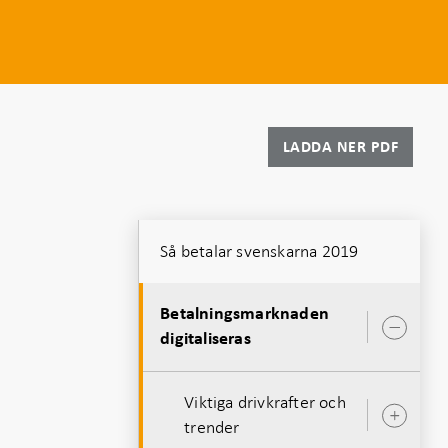
LADDA NER PDF
Så betalar svenskarna 2019
t
Betalningsmarknaden
Öpp
digitaliseras
unde
Viktiga drivkrafter och
Öpp
trender
unde