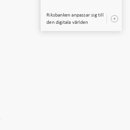
Riksbanken anpassar sig till
Öpp
den digitala världen
unde