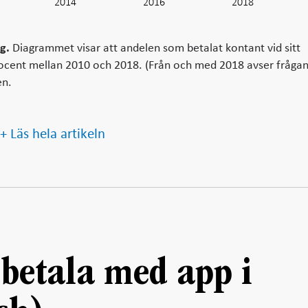
2014
L
2016
2018
g.
Diagrammet visar att andelen som betalat kontant vid sitt
procent mellan 2010 och 2018. (Från och med 2018 avser fråga
en.
+ Läs hela artikeln
 betala med app i