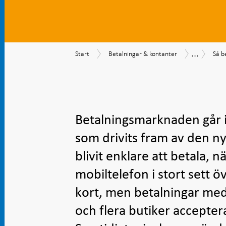
...
Start
Betalningar
Så
Betalning
Start
Betalningar & kontanter
Så b
&
beta
kontanter
sven
201
Betalningsmarknaden går i
som drivits fram av den nya
blivit enklare att betala, 
mobiltelefon i stort sett ö
kort, men betalningar med 
och flera butiker accepte