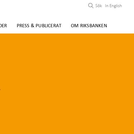
Sök
In English
DER
PRESS & PUBLICERAT
OM RIKSBANKEN
n