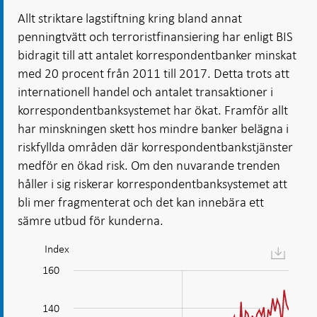
Allt striktare lagstiftning kring bland annat
penningtvätt och terroristfinansiering har enligt BIS
bidragit till att antalet korrespondentbanker minskat
med 20 procent från 2011 till 2017. Detta trots att
internationell handel och antalet transaktioner i
korrespondentbanksystemet har ökat. Framför allt
har minskningen skett hos mindre banker belägna i
riskfyllda områden där korrespondentbankstjänster
medför en ökad risk. Om den nuvarande trenden
håller i sig riskerar korrespondentbanksystemet att
bli mer fragmenterat och det kan innebära ett
sämre utbud för kunderna.
Index
Diagram:
Färre
160
110
130
180
60
70
90
40
korrespondentbanker
men
140