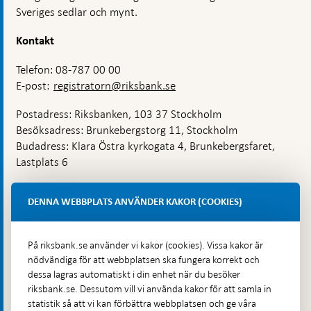
Sveriges sedlar och mynt.
Kontakt
Telefon: 08-787 00 00
E-post:
registratorn@riksbank.se
Postadress: Riksbanken, 103 37 Stockholm
Besöksadress: Brunkebergstorg 11, Stockholm
Budadress: Klara Östra kyrkogata 4, Brunkebergsfaret,
Lastplats 6
Fler kontaktuppgifter
DENNA WEBBPLATS ANVÄNDER KAKOR (COOKIES)
Hitta direkt
På riksbank.se använder vi kakor (cookies). Vissa kakor är
nödvändiga för att webbplatsen ska fungera korrekt och
Frågor och svar
-
dessa lagras automatiskt i din enhet när du besöker
Öppnas
Till Riksbankens webbarkiv
-
riksbank.se. Dessutom vill vi använda kakor för att samla in
i
Öppnas
statistik så att vi kan förbättra webbplatsen och ge våra
Presskontakt
ny