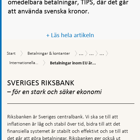
omedelbara betalningar, TIPS, där det går
att använda svenska kronor.
+ Läs hela artikeln
...
...
...
Start
Betalningar
Betalningsrapport
Så
Svenska
Start
Betalningar & kontanter
&
betalar
betalningar
Betalningar
Internationella
Internationella...
Betalningar inom EU är...
kontanter
svenskarna
är
inom
betalningar
2019
säkra
EU
Gå
behöver
och
är
effektiviseras
till
effektiva
SVERIGES RIKSBANK
relativt
toppnavigation
snabba
– för en stark och säker ekonomi
och
billiga
Riksbanken är Sveriges centralbank. Vi ska se till att
inflationen är låg och stabil över tid, bidra till att det
finansiella systemet är stabilt och effektivt och se till att
det går att göra betalningar. Riksbanken ger också ut