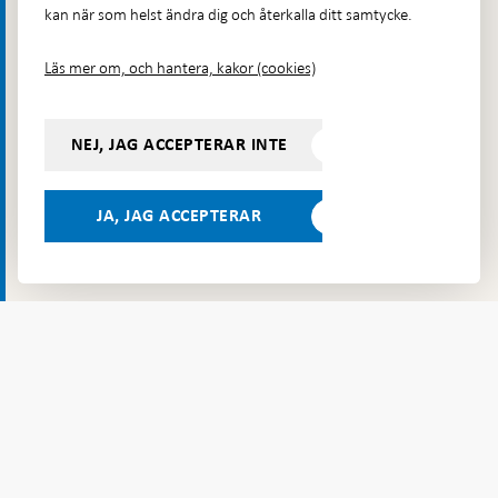
kan när som helst ändra dig och återkalla ditt samtycke.
Kontakt
Telefon: 08-787 00 00
Läs mer om, och hantera, kakor (cookies)
E-post:
registratorn@riksbank.se
Postadress: Riksbanken, 103 37 Stockholm
NEJ, JAG ACCEPTERAR INTE
Besöksadress: Brunkebergstorg 11, Stockholm
Budadress: Klara Östra kyrkogata 4, Brunkebergsfaret,
Lastplats 6
JA, JAG ACCEPTERAR
Fler kontaktuppgifter
Hitta direkt
Frågor och svar
-
Öppnas
Till Riksbankens webbarkiv
-
i
Öppnas
Presskontakt
ny
i
flik
Integritetspolicy
ny