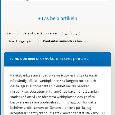
+ Läs hela artikeln
...
...
Start
Betalningar
Betalningsrapport
Betalningsrapport
Start
Betalningar & kontanter
&
2024
Kontanter
Utvecklingen
Utvecklingen på...
Kontanter används sällan...
kontanter
används
på
sällan
Gå
betalningsmarknaden
och
till
SVERIGES RIKSBANK
utbudet
DENNA WEBBPLATS ANVÄNDER KAKOR (COOKIES)
toppnavigation
av
– för en stark och säker ekonomi
kontanttjänster
minskar
På riksbank.se använder vi kakor (cookies). Vissa kakor är
nödvändiga för att webbplatsen ska fungera korrekt och
Riksbanken är Sveriges centralbank. Vi ska se till att
dessa lagras automatiskt i din enhet när du besöker
inflationen är låg och stabil över tid, bidra till att det
riksbank.se. Dessutom vill vi använda kakor för att samla in
statistik så att vi kan förbättra webbplatsen och ge våra
finansiella systemet är stabilt och effektivt och se till att
besökare en så bra upplevelse som möjligt, och för detta
det går att göra betalningar. Riksbanken ger också ut
behöver vi ditt samtycke. Genom att klicka på ”Ja, jag
Sveriges sedlar och mynt.
accepterar” samtycker du till att vi använder statistikkakor. Du