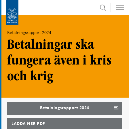
Sök
Gå
Gå
direkt
till
till
navigation
Betalningsrapport 2024
innehåll
för
undersidor
Betalningar ska
fungera även i kris
och krig
Betalningsrapport 2024
LADDA NER PDF