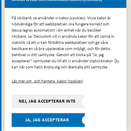
Kontakt
På riksbank.se använder vi kakor (cookies). Vissa kakor är
Telefon: 08-787 00 00
nödvändiga för att webbplatsen ska fungera korrekt och
E-post:
registratorn@riksbank.se
dessa lagras automatiskt i din enhet när du besöker
riksbank.se. Dessutom vill vi använda kakor för att samla in
Postadress: Riksbanken, 103 37 Stockholm
statistik så att vi kan förbättra webbplatsen och ge våra
Besöksadress: Brunkebergstorg 11, Stockholm
besökare en så bra upplevelse som möjligt, och för detta
Budadress: Klara Östra kyrkogata 4, Brunkebergsfaret,
behöver vi ditt samtycke. Genom att klicka på ”Ja, jag
Lastplats 6
accepterar” samtycker du till att vi använder statistikkakor. Du
kan när som helst ändra dig och återkalla ditt samtycke.
Fler kontaktuppgifter
Läs mer om, och hantera, kakor (cookies)
Hitta direkt
NEJ, JAG ACCEPTERAR INTE
Frågor och svar
-
Öppnas
Till Riksbankens webbarkiv
-
i
Öppnas
Presskontakt
ny
JA, JAG ACCEPTERAR
i
flik
Integritetspolicy
ny