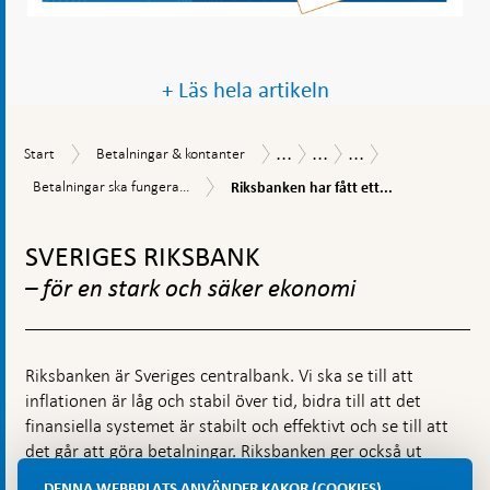
+ Läs hela artikeln
...
...
...
Start
Betalningar
Betalningsrapport
Betalningsrapport
Riksbankens
Start
Betalningar & kontanter
&
2024
arbete
Riksbanken
Betalningar
Betalningar ska fungera...
Riksbanken har fått ett...
kontanter
och
har
ska
policy
fått
Gå
fungera
ett
även
till
SVERIGES RIKSBANK
tydligt
i
toppnavigation
mandat
kris
– för en stark och säker ekonomi
och
krig
Riksbanken är Sveriges centralbank. Vi ska se till att
inflationen är låg och stabil över tid, bidra till att det
finansiella systemet är stabilt och effektivt och se till att
det går att göra betalningar. Riksbanken ger också ut
Sveriges sedlar och mynt.
DENNA WEBBPLATS ANVÄNDER KAKOR (COOKIES)