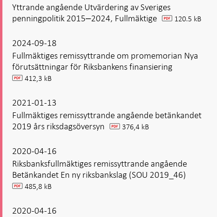
Yttrande angående Utvärdering av Sveriges
penningpolitik 2015‒2024, Fullmäktige
120.5 kB
pdf
2024-09-18
Fullmäktiges remissyttrande om promemorian Nya
förutsättningar för Riksbankens finansiering
412,3 kB
pdf
2021-01-13
Fullmäktiges remissyttrande angående betänkandet
2019 års riksdagsöversyn
376,4 kB
pdf
2020-04-16
Riksbanksfullmäktiges remissyttrande angående
Betänkandet En ny riksbankslag (SOU 2019_46)
485,8 kB
pdf
2020-04-16