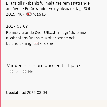
Bilaga till riksbanksfullmäktiges remissyttrande
angående Betänkandet En ny riksbankslag (SOU
2019_46)
402,5 kB
pdf
2017-05-08
Remissyttrande över Utkast till lagrådsremiss
Riksbankens finansiella oberoende och
balansräkning
418,6 kB
pdf
Var den här informationen till hjälp?
Efter
Ja
Nej
ditt
svar
Uppdaterad 2026-03-04
visas
en
kommentarsruta