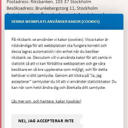
Postadress: Riksbanken, 103 37 Stockholm
Besöksadress: Brunkebergstorg 11, Stockholm
Budadress: Klara Östra kyrkogata 4, Brunkebergsfaret,
Lastplats 6
DENNA WEBBPLATS ANVÄNDER KAKOR (COOKIES)
Fler kontaktuppgifter
På riksbank.se använder vi kakor (cookies). Vissa kakor är
nödvändiga för att webbplatsen ska fungera korrekt och
Hitta direkt
dessa lagras automatiskt i din enhet när du besöker
riksbank.se. Dessutom vill vi använda kakor för att samla in
Frågor och svar
-
statistik så att vi kan förbättra webbplatsen och ge våra
Öppnas
besökare en så bra upplevelse som möjligt, och för detta
Till Riksbankens webbarkiv
-
i
behöver vi ditt samtycke. Genom att klicka på ”Ja, jag
Öppnas
Presskontakt
ny
accepterar” samtycker du till att vi använder statistikkakor. Du
i
flik
kan när som helst ändra dig och återkalla ditt samtycke.
Integritetspolicy
ny
flik
Tillgänglighetsredogörelse
Läs mer om, och hantera, kakor (cookies)
Prenumerera på utskick
Visselblåsning
NEJ, JAG ACCEPTERAR INTE