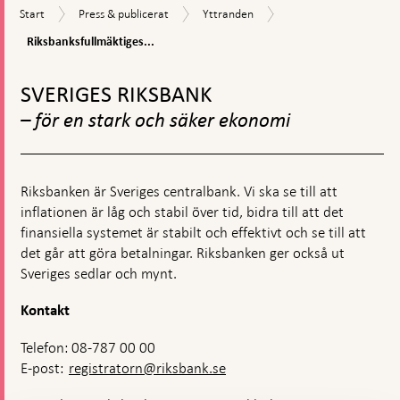
Riksbanksfullmäktiges
Start
Press
Yttranden
Start
Press & publicerat
Yttranden
remissvar
&
Riksbanksfullmäktiges...
publicerat
Gå
till
SVERIGES RIKSBANK
toppnavigation
– för en stark och säker ekonomi
Riksbanken är Sveriges centralbank. Vi ska se till att
inflationen är låg och stabil över tid, bidra till att det
finansiella systemet är stabilt och effektivt och se till att
det går att göra betalningar. Riksbanken ger också ut
Sveriges sedlar och mynt.
Kontakt
Telefon: 08-787 00 00
E-post:
registratorn@riksbank.se