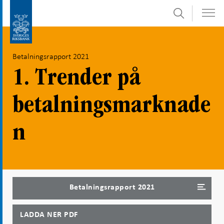
Sök
Gå
Gå
direkt
till
till
navigation
Betalningsrapport 2021
innehåll
för
undersidor
1. Trender på
betalningsmarknade
n
Betalningsrapport 2021
LADDA NER PDF