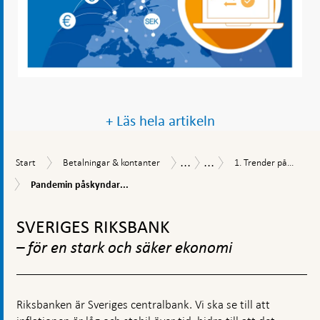
+ Läs hela artikeln
...
...
Start
Betalningar
1.
Betalningsrapport
Betalningsrapport
Start
Betalningar & kontanter
1. Trender på...
&
Trender
2021
Pandemin
Pandemin påskyndar...
kontanter
på
påskyndar
betalningsmarknade
Gå
utvecklingen
mot
till
SVERIGES RIKSBANK
digitala
toppnavigation
betalningar
– för en stark och säker ekonomi
Riksbanken är Sveriges centralbank. Vi ska se till att