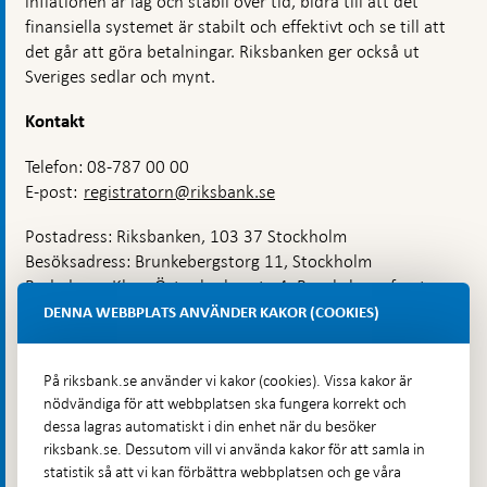
inflationen är låg och stabil över tid, bidra till att det
finansiella systemet är stabilt och effektivt och se till att
det går att göra betalningar. Riksbanken ger också ut
Sveriges sedlar och mynt.
Kontakt
Telefon: 08-787 00 00
E-post:
registratorn@riksbank.se
Postadress: Riksbanken, 103 37 Stockholm
Besöksadress: Brunkebergstorg 11, Stockholm
Budadress: Klara Östra kyrkogata 4, Brunkebergsfaret,
Lastplats 6
DENNA WEBBPLATS ANVÄNDER KAKOR (COOKIES)
Fler kontaktuppgifter
På riksbank.se använder vi kakor (cookies). Vissa kakor är
nödvändiga för att webbplatsen ska fungera korrekt och
Hitta direkt
dessa lagras automatiskt i din enhet när du besöker
riksbank.se. Dessutom vill vi använda kakor för att samla in
Frågor och svar
-
statistik så att vi kan förbättra webbplatsen och ge våra