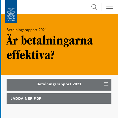
Sök
Gå
Gå
direkt
till
till
navigation
Betalningsrapport 2021
innehåll
för
undersidor
Är betalningarna
effektiva?
Betalningsrapport 2021
LADDA NER PDF