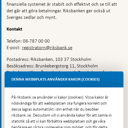
finansiella systemet är stabilt och effektivt och se till att
det går att göra betalningar. Riksbanken ger också ut
Sveriges sedlar och mynt.
Kontakt
Telefon: 08-787 00 00
E-post:
registratorn@riksbank.se
Postadress: Riksbanken, 103 37 Stockholm
Besöksadress: Brunkebergstorg 11, Stockholm
Budadress: Klara Östra kyrkogata 4, Brunkebergsfaret,
Lastplats 6
DENNA WEBBPLATS ANVÄNDER KAKOR (COOKIES)
Fler kontaktuppgifter
På riksbank.se använder vi kakor (cookies). Vissa kakor är
nödvändiga för att webbplatsen ska fungera korrekt och
Hitta direkt
dessa lagras automatiskt i din enhet när du besöker
riksbank.se. Dessutom vill vi använda kakor för att samla in
Frågor och svar
-
statistik så att vi kan förbättra webbplatsen och ge våra
Öppnas
besökare en så bra upplevelse som möjligt, och för detta