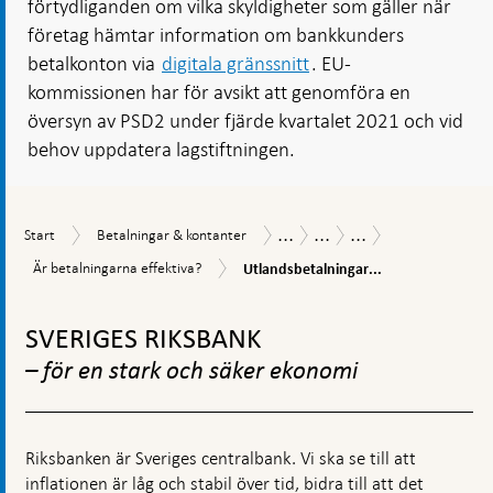
förtydliganden om vilka skyldigheter som gäller när
företag hämtar information om bankkunders
betalkonton via
digitala gränssnitt
. EU-
kommissionen har för avsikt att genomföra en
översyn av PSD2 under fjärde kvartalet 2021 och vid
behov uppdatera lagstiftningen.
...
...
...
Start
Betalningar
Betalningsrapport
Betalningsrapport
2.
Start
Betalningar & kontanter
&
2021
Säkerhet
Utlandsbetalningar
Är
Är betalningarna effektiva?
Utlandsbetalningar...
kontanter
och
behöver
betalningarna
effektivitet
bli
Gå
effektiva?
snabbare
till
SVERIGES RIKSBANK
och
toppnavigation
billigare
– för en stark och säker ekonomi
Riksbanken är Sveriges centralbank. Vi ska se till att
inflationen är låg och stabil över tid, bidra till att det