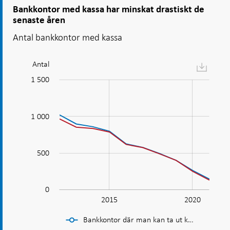
Bankkontor med kassa har minskat drastiskt de
senaste åren
Antal bankkontor med kassa
Antal
Diagram:
Bankkontor
-1 000
1 400
2 000
-100
-500
100
200
300
400
600
1 500
med
kassa
1 000
har
minskat
1 000
drastiskt
500
de
senaste
åren
0
2010
2025
L
2015
2020
Bankkontor där man kan ta ut k…