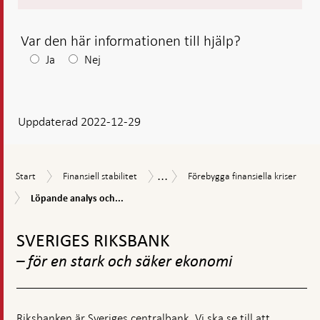
Var den här informationen till hjälp?
Efter
Ja
Nej
ditt
svar
Uppdaterad 2022-12-29
visas
en
kommentarsruta
...
Start
Finansiell
Förebygga
Riksbankens
Start
Finansiell stabilitet
Förebygga finansiella kriser
stabilitet
finansiella
ansvar
Löpande
Löpande analys och...
kriser
inom
analys
finansiell
Gå
och
stabilitet
övervakning
till
SVERIGES RIKSBANK
toppnavigation
– för en stark och säker ekonomi
Riksbanken är Sveriges centralbank. Vi ska se till att