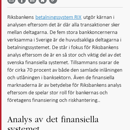
Facebook
Bluesky
Twitter
email -
-
- Öppnas
-
-
Öppnas
Öppnas
i ny flik
Öppnas
Öppnas
i ny flik
i ny flik
Riksbankens
betalningssystem RIX
utgör kärnan i
i ny flik
i ny flik
analysen eftersom det är där alla transaktioner sker
mellan deltagarna. De fem stora bankkoncernerna
verksamma i Sverige är de huvudsakliga deltagarna i
betalningssystemet. De står i fokus för Riksbankens
analys eftersom de är en så stor och viktig del av det
svenska finansiella systemet. Tillsammans svarar de
för cirka 70 procent av både den samlade inlåningen
och utlåningen i banksektorn. Även de finansiella
marknaderna är av betydelse för Riksbankens analys
eftersom de spelar stor roll för bankernas och
företagens finansiering och riskhantering..
Analys av det finansiella
systemet