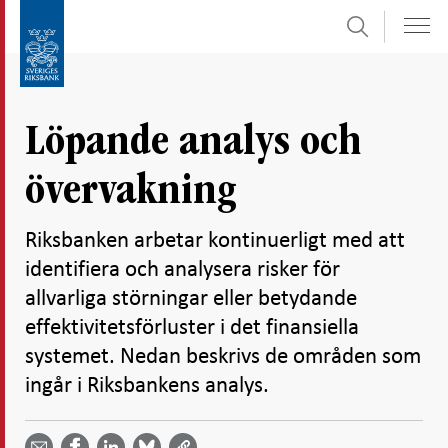
Sök
Gå
Gå
direkt
till
till
navigation
innehåll
för
Löpande analys och
undersidor
övervakning
Riksbanken arbetar kontinuerligt med att
identifiera och analysera risker för
allvarliga störningar eller betydande
effektivitetsförluster i det finansiella
systemet. Nedan beskrivs de områden som
ingår i Riksbankens analys.
Dela
Dela
Dela
Dela på
Dela på
på
på
via
LinkedIn