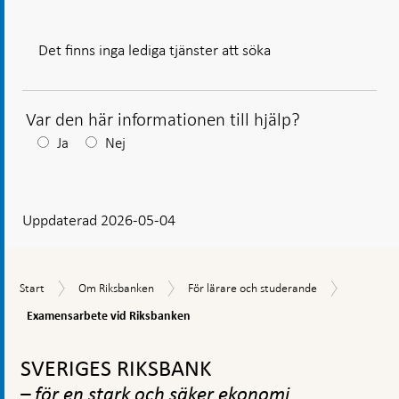
Var den här informationen till hjälp?
Efter
Ja
Nej
ditt
svar
Uppdaterad 2026-05-04
visas
en
kommentarsruta
Examensa
Start
Om
För
Start
Om Riksbanken
För lärare och studerande
vid
Riksbanken
lärare
Riksbank
Examensarbete vid Riksbanken
och
studerande
Gå
till
SVERIGES RIKSBANK
toppnavigation
– för en stark och säker ekonomi