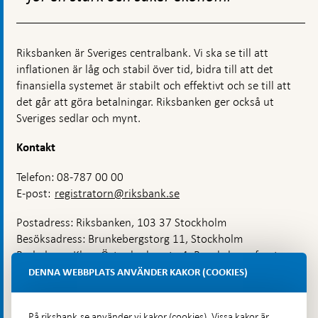
Riksbanken är Sveriges centralbank. Vi ska se till att
inflationen är låg och stabil över tid, bidra till att det
finansiella systemet är stabilt och effektivt och se till att
det går att göra betalningar. Riksbanken ger också ut
Sveriges sedlar och mynt.
Kontakt
Telefon: 08-787 00 00
E-post:
registratorn@riksbank.se
Postadress: Riksbanken, 103 37 Stockholm
Besöksadress: Brunkebergstorg 11, Stockholm
Budadress: Klara Östra kyrkogata 4, Brunkebergsfaret,
Lastplats 6
DENNA WEBBPLATS ANVÄNDER KAKOR (COOKIES)
Fler kontaktuppgifter
På riksbank.se använder vi kakor (cookies). Vissa kakor är