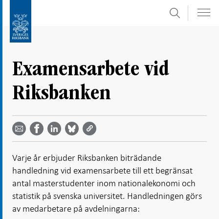
Sök
Gå
Gå
direkt
till
till
navigation
innehåll
för
Examensarbete vid
undersidor
Riksbanken
Dela
Dela
Dela
Dela på
Dela på
på
på
via
LinkedIn
Facebook
Bluesky
Twitter
email -
-
- Öppnas
-
-
Öppnas
Öppnas
i ny flik
Öppnas
Öppnas
i ny flik
i ny flik
Varje år erbjuder Riksbanken biträdande
i ny flik
i ny flik
handledning vid examensarbete till ett begränsat
antal masterstudenter inom nationalekonomi och
statistik på svenska universitet. Handledningen görs
av medarbetare på avdelningarna: