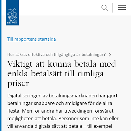
Sök
Gå
Gå
direkt
till
till
navigation
innehåll
för
Till rapportens startsida
undersidor
Hur säkra, effektiva och tillgängliga är betalningar?
Viktigt att kunna betala med
enkla betalsätt till rimliga
priser
Digitaliseringen av betalningsmarknaden har gjort
betalningar snabbare och smidigare för de allra
flesta. Men för andra har utvecklingen försvårat
möjligheten att betala. Personer som inte kan eller
vill använda digitala sätt att betala – till exempel