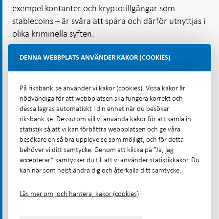
exempel kontanter och kryptotillgångar som
stablecoins – är svåra att spåra och därför utnyttjas i
olika kriminella syften.
DENNA WEBBPLATS ANVÄNDER KAKOR (COOKIES)
Bedrägeribekämpning är högt
prioriterat
På riksbank.se använder vi kakor (cookies). Vissa kakor är
Arbetet för att motverka bedrägerier är högt
nödvändiga för att webbplatsen ska fungera korrekt och
prioriterat av såväl marknadens aktörer som
dessa lagras automatiskt i din enhet när du besöker
regeringen och myndigheter. I maj 2024
riksbank.se. Dessutom vill vi använda kakor för att samla in
statistik så att vi kan förbättra webbplatsen och ge våra
presenterade exempelvis bankerna, genom
besökare en så bra upplevelse som möjligt, och för detta
Bankföreningen, ett åtgärdspaket för att öka deras
behöver vi ditt samtycke. Genom att klicka på ”Ja, jag
[88]
kunders skydd mot bedrägerier.
Bland
accepterar” samtycker du till att vi använder statistikkakor. Du
kan när som helst ändra dig och återkalla ditt samtycke.
åtgärderna finns bland annat möjlighet för
konsumenten att införa beloppsgränser och
Läs mer om, och hantera, kakor (cookies)
tidsfördröjningar av vissa transaktioner.