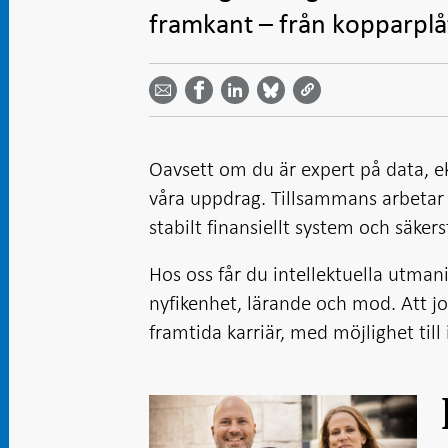
framkant – från kopparplåt
Dela
Dela
Dela
Dela på
Dela på
på
på
via
LinkedIn
Facebook
Bluesky
Twitter
email -
-
- Öppnas
-
-
Öppnas
Öppnas
i ny flik
Öppnas
Öppnas
i ny flik
i ny flik
i ny flik
i ny flik
Oavsett om du är expert på data, ek
våra uppdrag. Tillsammans arbetar vi 
stabilt finansiellt system och säkers
Hos oss får du intellektuella utman
nyfikenhet, lärande och mod. Att jo
framtida karriär, med möjlighet til