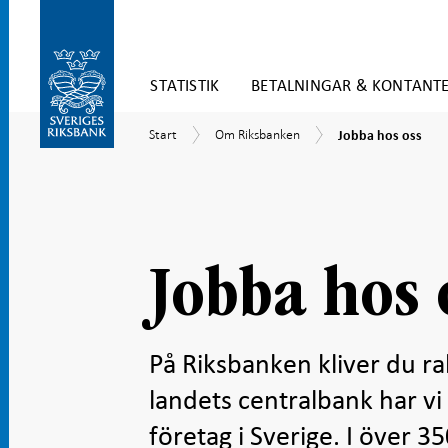
Gå
STATISTIK
BETALNINGAR & KONTANT
direkt
till
Gå
innehåll
Jobba
Start
Om
Start
Om Riksbanken
Jobba hos oss
till
hos
Riksbanken
navigation
oss
för
undersidor
Jobba hos 
På Riksbanken kliver du r
landets centralbank har vi 
företag i Sverige. I över 35