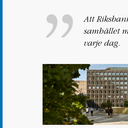
Att Riksban
samhället mo
varje dag.