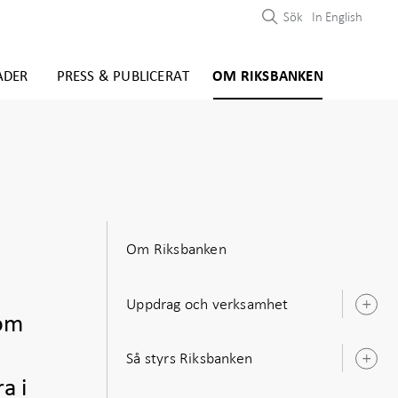
Sök
In English
ADER
PRESS & PUBLICERAT
OM RIKSBANKEN
Om Riksbanken
Uppdrag och verksamhet
Ö
Som
u
Så styrs Riksbanken
Ö
u
a i