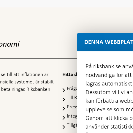
DENNA WEBBPLAT
konomi
På riksbank.se anvä
e till att inflationen är
nödvändiga för att
Hitta direkt
nansiella systemet är stabilt
lagras automatiskt 
Frågor och svar
-
ra betalningar. Riksbanken
Dessutom vill vi anv
Öppnas
Till Riksbankens webbarkiv
-
kan förbättra webb
i
Öpp
Presskontakt
ny
upplevelse som möj
i
flik
Integritetspolicy
ny
Genom att klicka på
flik
Tillgänglighetsredogörelse
använder statistik