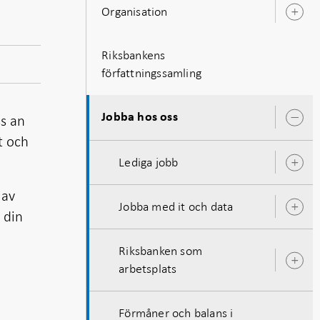
Organisation
Ö
u
Riksbankens
författningssamling
Jobba hos oss
ss an
Ö
u
vt och
Lediga jobb
Ö
u
 av
Jobba med it och data
Ö
 din
u
Riksbanken som
Ö
arbetsplats
u
Förmåner och balans i