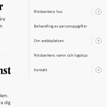
u
r
Riksbankens hus
Ö
u
åra
en
Behandling av personuppgifter
Om webbplatsen
Ö
u
Riksbankens namn och logotyp
nst
Kontakt
Ö
u
nken.
ra dig