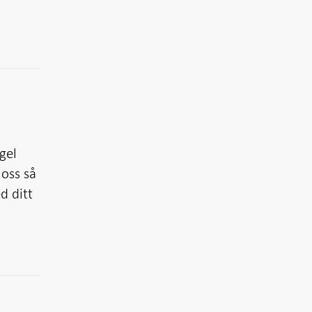
egel
 oss så
d ditt