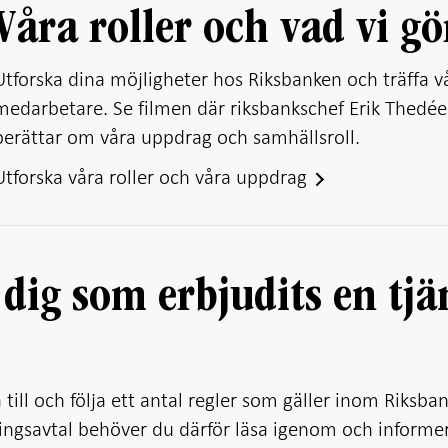
Våra roller och vad vi gö
Utforska dina möjligheter hos Riksbanken och träffa v
medarbetare. Se filmen där riksbankschef Erik Thedé
berättar om våra uppdrag och samhällsroll.
Utforska våra roller och våra uppdrag
 dig som erbjudits en tjä
ill och följa ett antal regler som gäller inom Riksba
ningsavtal behöver du därför läsa igenom och informe