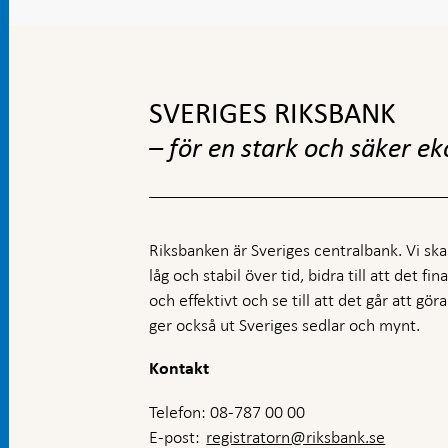
Gå
till
toppnavigation
SVERIGES RIKSBANK
– för en stark och säker e
Riksbanken är Sveriges centralbank. Vi ska s
låg och stabil över tid, bidra till att det fi
och effektivt och se till att det går att gö
ger också ut Sveriges sedlar och mynt.
Kontakt
Telefon: 08-787 00 00
E-post:
registratorn@riksbank.se