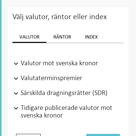
hjälptext
Välj valutor, räntor eller index
VALUTOR
RÄNTOR
INDEX
Valda valutor:
Valda räntor:
Valda index:
Valutor mot svenska kronor
Valutaterminspremier
Särskilda dragningsrätter (SDR)
Tidigare publicerade valutor mot
svenska kronor