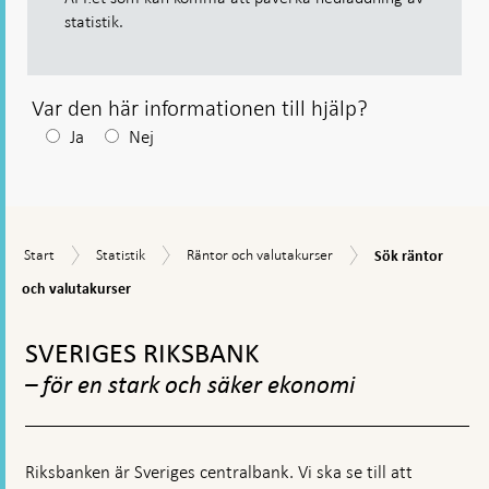
statistik.
Var den här informationen till hjälp?
Efter
Ja
Nej
ditt
svar
visas
Sök
Start
Statistik
Räntor
Start
Statistik
Räntor och valutakurser
Sök räntor
en
räntor
och
och
och valutakurser
kommentarsruta
valutakurser
valutakurser
Gå
till
SVERIGES RIKSBANK
toppnavigation
– för en stark och säker ekonomi
Riksbanken är Sveriges centralbank. Vi ska se till att