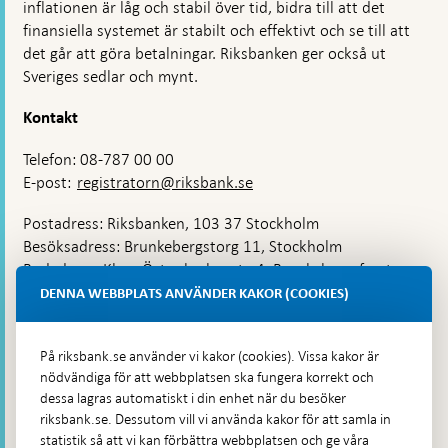
inflationen är låg och stabil över tid, bidra till att det
finansiella systemet är stabilt och effektivt och se till att
det går att göra betalningar. Riksbanken ger också ut
Sveriges sedlar och mynt.
Kontakt
Telefon: 08-787 00 00
E-post:
registratorn@riksbank.se
Postadress: Riksbanken, 103 37 Stockholm
Besöksadress: Brunkebergstorg 11, Stockholm
Budadress: Klara Östra kyrkogata 4, Brunkebergsfaret,
Lastplats 6
DENNA WEBBPLATS ANVÄNDER KAKOR (COOKIES)
Fler kontaktuppgifter
På riksbank.se använder vi kakor (cookies). Vissa kakor är
nödvändiga för att webbplatsen ska fungera korrekt och
Hitta direkt
dessa lagras automatiskt i din enhet när du besöker
riksbank.se. Dessutom vill vi använda kakor för att samla in
Frågor och svar
-
statistik så att vi kan förbättra webbplatsen och ge våra