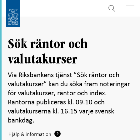
Sök
Gå
Gå
direkt
till
till
navigation
innehåll
för
Sök räntor och
undersidor
valutakurser
Via Riksbankens tjänst ”Sök räntor och
valutakurser” kan du söka fram noteringar
för valutakurser, räntor och index.
Räntorna publiceras kl. 09.10 och
valutakurserna kl. 16.15 varje svensk
bankdag.
Ikon
Hjälp & information
för