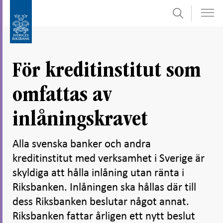
Sök
Gå
Gå
direkt
till
till
navigation
innehåll
för
För kreditinstitut som
undersidor
omfattas av
inlåningskravet
Alla svenska banker och andra
kreditinstitut med verksamhet i Sverige är
skyldiga att hålla inlåning utan ränta i
Riksbanken. Inlåningen ska hållas där till
dess Riksbanken beslutar något annat.
Riksbanken fattar årligen ett nytt beslut