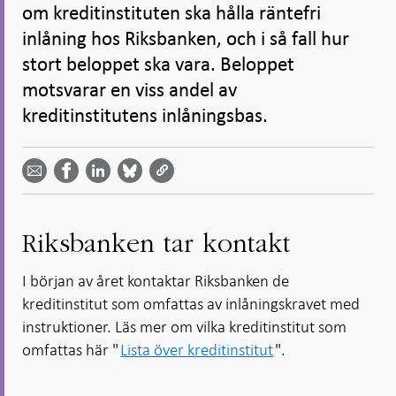
om kreditinstituten ska hålla räntefri
inlåning hos Riksbanken, och i så fall hur
stort beloppet ska vara. Beloppet
motsvarar en viss andel av
kreditinstitutens inlåningsbas.
Dela
Dela
Dela
Dela på
Dela på
på
på
via
LinkedIn
Facebook
Bluesky
Twitter
email -
-
- Öppnas
-
-
Öppnas
Öppnas
i ny flik
Öppnas
Öppnas
i ny flik
i ny flik
i ny flik
i ny flik
Riksbanken tar kontakt
I början av året kontaktar Riksbanken de
kreditinstitut som omfattas av inlåningskravet med
instruktioner. Läs mer om vilka kreditinstitut som
omfattas här "
Lista över kreditinstitut
".