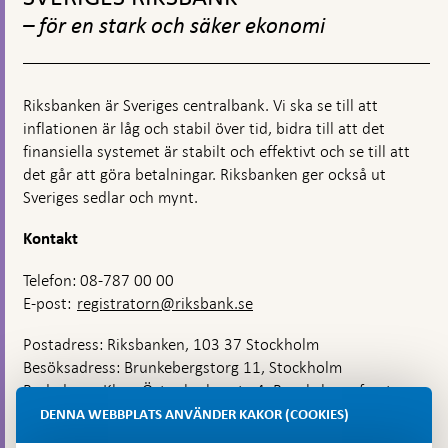
toppnavigation
– för en stark och säker ekonomi
Riksbanken är Sveriges centralbank. Vi ska se till att
inflationen är låg och stabil över tid, bidra till att det
finansiella systemet är stabilt och effektivt och se till att
det går att göra betalningar. Riksbanken ger också ut
Sveriges sedlar och mynt.
Kontakt
Telefon: 08-787 00 00
E-post:
registratorn@riksbank.se
Postadress: Riksbanken, 103 37 Stockholm
Besöksadress: Brunkebergstorg 11, Stockholm
Budadress: Klara Östra kyrkogata 4, Brunkebergsfaret,
Lastplats 6
DENNA WEBBPLATS ANVÄNDER KAKOR (COOKIES)