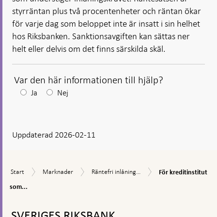
styrräntan plus två procentenheter och räntan ökar
för varje dag som beloppet inte är insatt i sin helhet
hos Riksbanken. Sanktionsavgiften kan sättas ner
helt eller delvis om det finns särskilda skäl.
Var den här informationen till hjälp?
Efter
Ja
Nej
ditt
svar
Uppdaterad 2026-02-11
visas
en
kommentarsruta
För
Start
Marknader
Räntefri
Start
Marknader
Räntefri inlåning...
För kreditinstitut
kreditinstitut
inlåning
som
som...
(inlåningskrav)
omfattas
Gå
av
till
inlåningskravet
SVERIGES RIKSBANK