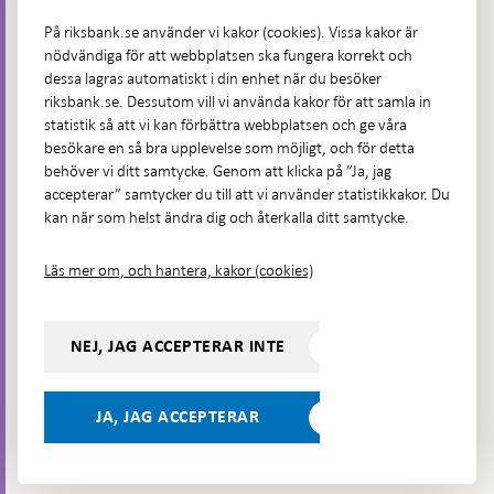
Fler kontaktuppgifter
På riksbank.se använder vi kakor (cookies). Vissa kakor är
nödvändiga för att webbplatsen ska fungera korrekt och
Hitta direkt
dessa lagras automatiskt i din enhet när du besöker
riksbank.se. Dessutom vill vi använda kakor för att samla in
Frågor och svar
-
statistik så att vi kan förbättra webbplatsen och ge våra
Öppnas
besökare en så bra upplevelse som möjligt, och för detta
Till Riksbankens webbarkiv
-
i
behöver vi ditt samtycke. Genom att klicka på ”Ja, jag
Öppnas
Presskontakt
ny
accepterar” samtycker du till att vi använder statistikkakor. Du
i
flik
kan när som helst ändra dig och återkalla ditt samtycke.
Integritetspolicy
ny
flik
Tillgänglighetsredogörelse
Läs mer om, och hantera, kakor (cookies)
Prenumerera på utskick
Visselblåsning
NEJ, JAG ACCEPTERAR INTE
Följ oss på sociala medier
Dela
Dela på:
Dela på:
Dela på:
Dela på:
på:
JA, JAG ACCEPTERAR
LinkedIn
YouTube
Facebook
Instagram
Bluesky
-
- Öppnas
- Öppnas
-
Öppnas
Öppnas
i ny flik
i ny flik
Öppnas