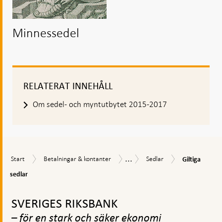
Minnessedel
RELATERAT INNEHÅLL
Om sedel- och myntutbytet 2015-2017
...
Giltiga
Start
Betalningar
Sedlar
Sedlar
Start
Betalningar & kontanter
Sedlar
Giltiga
sedlar
&
&
sedlar
kontanter
mynt
Gå
till
SVERIGES RIKSBANK
toppnavigation
– för en stark och säker ekonomi