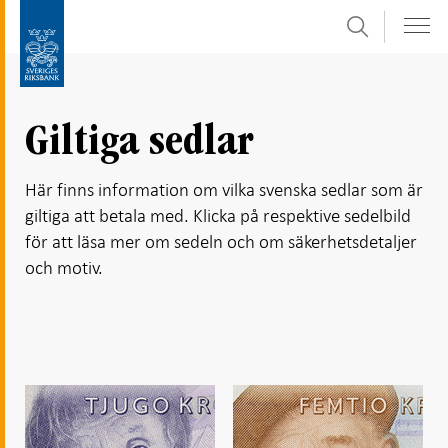
Sök
Gå
Gå
direkt
till
till
navigation
innehåll
för
Giltiga sedlar
undersidor
Här finns information om vilka svenska sedlar som är
giltiga att betala med. Klicka på respektive sedelbild
för att läsa mer om sedeln och om säkerhetsdetaljer
och motiv.