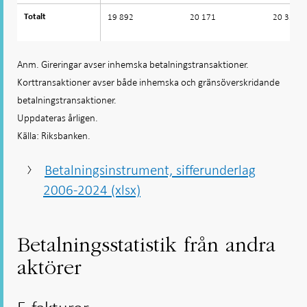
19 892
20 171
20 334
Totalt
Totalt
Anm. Gireringar avser inhemska betalningstransaktioner.
Korttransaktioner avser både inhemska och gränsöverskridande
betalningstransaktioner.
Uppdateras årligen.
Källa: Riksbanken.
Betalningsinstrument, sifferunderlag
2006-2024 (xlsx)
Betalningsstatistik från andra
aktörer