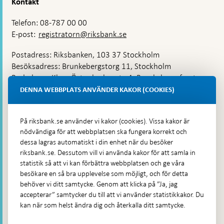
Kontakt
Telefon: 08-787 00 00
E-post:
registratorn@riksbank.se
Postadress: Riksbanken, 103 37 Stockholm
Besöksadress: Brunkebergstorg 11, Stockholm
Budadress: Klara Östra kyrkogata 4, Brunkebergsfaret,
Lastplats 6
DENNA WEBBPLATS ANVÄNDER KAKOR (COOKIES)
Fler kontaktuppgifter
På riksbank.se använder vi kakor (cookies). Vissa kakor är
nödvändiga för att webbplatsen ska fungera korrekt och
Hitta direkt
dessa lagras automatiskt i din enhet när du besöker
riksbank.se. Dessutom vill vi använda kakor för att samla in
Frågor och svar
-
statistik så att vi kan förbättra webbplatsen och ge våra
Öppnas
besökare en så bra upplevelse som möjligt, och för detta
Till Riksbankens webbarkiv
-
i
behöver vi ditt samtycke. Genom att klicka på ”Ja, jag
Öppnas
Presskontakt
ny
accepterar” samtycker du till att vi använder statistikkakor. Du
i
flik
kan när som helst ändra dig och återkalla ditt samtycke.
Integritetspolicy
ny
flik
Tillgänglighetsredogörelse