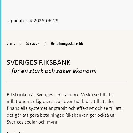
ditt
svar
Uppdaterad 2026-06-29
visas
en
kommentarsruta
Betalningsstatistik
Start
Statistik
Start
Statistik
Betalningsstatistik
Gå
till
SVERIGES RIKSBANK
toppnavigation
– för en stark och säker ekonomi
Riksbanken är Sveriges centralbank. Vi ska se till att
inflationen är låg och stabil över tid, bidra till att det
finansiella systemet är stabilt och effektivt och se till att
det går att göra betalningar. Riksbanken ger också ut
Sveriges sedlar och mynt.