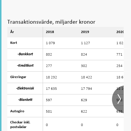
Transaktionsvärde, miljarder kronor
År
År
2018
2019
2020
1 079
1 127
1 025
Kort
Kort
802
824
771
-Bankkort
-Bankkort
277
302
254
-Kreditkort
-Kreditkort
18 232
18 422
18 674
Gireringar
Gireringar
17 635
17 794
18 106
-Elektronisk
-Elektronisk
597
629
568
-Blankett
-Blankett
581
622
635
Autogiro
Autogiro
Checkar inkl.
Checkar inkl.
0
0
0
postväxlar
postväxlar