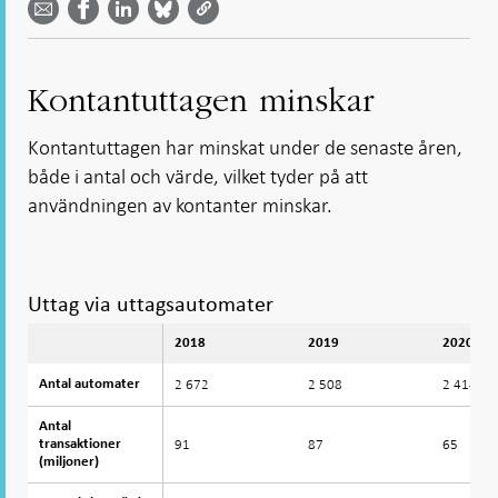
via
LinkedIn
Facebook
Bluesky
Twitter
email -
-
- Öppnas
-
-
Öppnas
Öppnas
i ny flik
Öppnas
Öppnas
i ny flik
i ny flik
i ny flik
i ny flik
Kontantuttagen minskar
Kontantuttagen har minskat under de senaste åren,
både i antal och värde, vilket tyder på att
användningen av kontanter minskar.
Uttag via uttagsautomater
2018
2019
2020
2 672
2 508
2 414
Antal automater
Antal automater
Antal
Antal
91
87
65
transaktioner
transaktioner
(miljoner)
(miljoner)