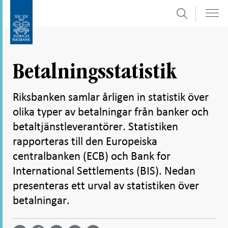
Sök
Gå
Gå
direkt
till
till
navigation
innehåll
för
Betalningsstatistik
undersidor
Riksbanken samlar årligen in statistik över
olika typer av betalningar från banker och
betaltjänstleverantörer. Statistiken
rapporteras till den Europeiska
centralbanken (ECB) och Bank for
International Settlements (BIS). Nedan
presenteras ett urval av statistiken över
betalningar.
Dela
Dela
Dela
Dela på
Dela på
på
på