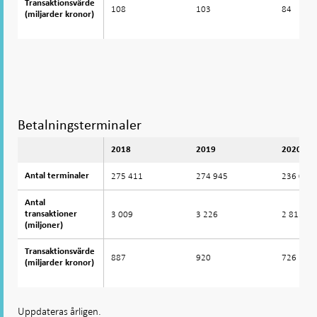
Transaktionsvärde
Transaktionsvärde
108
103
84
(miljarder kronor)
(miljarder kronor)
Betalningsterminaler
2018
2019
2020
275 411
274 945
236 082
Antal terminaler
Antal terminaler
Antal
Antal
3 009
3 226
2 812
transaktioner
transaktioner
(miljoner)
(miljoner)
Transaktionsvärde
Transaktionsvärde
887
920
726
(miljarder kronor)
(miljarder kronor)
Uppdateras årligen.