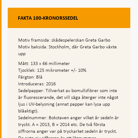
FAKTA 100-KRONORSSEDEL
Motiv framsida: skådespelerskan Greta Garbo
Motiv baksida: Stockholm, där Greta Garbo växte
upp
Mått: 133 x 66 millimeter
Tjocklek: 125 mikrometer +/- 10%
Färgton: Blå
Introduceras: 2016
Sedelpapper: Tillverkat av bomullsfibrer som inte
är fluorescerande, det vill säga återger inte något
ljus i UV-belysning (annat papper kan lysa upp
blåaktigt).
Sedelnummer: Bokstaven anger vilket år sedeln är
tryckt. A = 2013, B = 2014 etc. De två första
siffrorna anger var på tryckarket sedeln är tryckt.
De sista sju siffrorna är ett löpnummer.