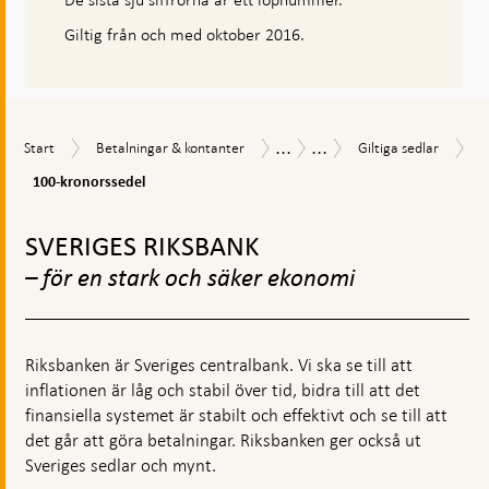
Giltig från och med oktober 2016.
...
...
Start
Betalningar
Giltiga
Sedlar
Sedlar
Start
Betalningar & kontanter
Giltiga sedlar
&
sedlar
&
100-
100-kronorssedel
kontanter
mynt
kronorssedel
Gå
till
SVERIGES RIKSBANK
toppnavigation
– för en stark och säker ekonomi
Riksbanken är Sveriges centralbank. Vi ska se till att
inflationen är låg och stabil över tid, bidra till att det
finansiella systemet är stabilt och effektivt och se till att
det går att göra betalningar. Riksbanken ger också ut
Sveriges sedlar och mynt.