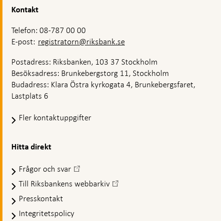
Kontakt
Telefon: 08-787 00 00
E-post:
registratorn@riksbank.se
Postadress: Riksbanken, 103 37 Stockholm
Besöksadress: Brunkebergstorg 11, Stockholm
Budadress: Klara Östra kyrkogata 4, Brunkebergsfaret,
Lastplats 6
Fler kontaktuppgifter
Hitta direkt
Frågor och svar
-
Öppnas
Till Riksbankens webbarkiv
-
i
Öppnas
Presskontakt
ny
i
flik
Integritetspolicy
ny