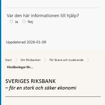
Var den här informationen till hjälp?
Efter
Ja
Nej
ditt
svar
Uppdaterad 2026-01-09
visas
en
kommentarsruta
Föreläsni
Start
Om
För
Start
Om Riksbanken
För lärare och studerande
för
Riksbanken
lärare
gymnasies
Föreläsningar för...
och
och
studerande
Gå
Komvux
till
SVERIGES RIKSBANK
toppnavigation
– för en stark och säker ekonomi