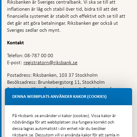
Riksbanken är Sveriges centralbank. Vi ska se till att
inflationen är låg och stabil över tid, bidra till att det
finansiella systemet är stabilt och effektivt och se till att
det går att göra betalningar. Riksbanken ger också ut
Sveriges sedlar och mynt.
Kontakt
Telefon: 08-787 00 00
E-post:
registratorn@riksbank.se
Postadress: Riksbanken, 103 37 Stockholm
Besöksadress: Brunkebergstorg 11, Stockholm
Budadress: Klara Östra kyrkogata 4, Brunkebergsfaret,
Lastplats 6
DENNA WEBBPLATS ANVÄNDER KAKOR (COOKIES)
Fler kontaktuppgifter
På riksbank.se använder vi kakor (cookies). Vissa kakor är
nödvändiga för att webbplatsen ska fungera korrekt och
Hitta direkt
dessa lagras automatiskt i din enhet när du besöker
riksbank.se. Dessutom vill vi använda kakor för att samla in