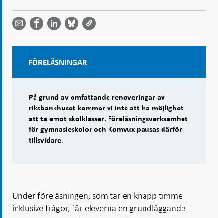
Dela
Dela
Dela
Dela på
Dela på
på
på
via
LinkedIn
Facebook
Bluesky
Twitter
email -
-
- Öppnas
-
-
Öppnas
Öppnas
i ny flik
Öppnas
Öppnas
i ny flik
i ny flik
i ny flik
i ny flik
FÖRELÄSNINGAR
På grund av omfattande renoveringar av
riksbankhuset kommer vi inte att ha möjlighet
att ta emot skolklasser. Föreläsningsverksamhet
för gymnasieskolor och Komvux pausas därför
.
tillsvidare
Under föreläsningen, som tar en knapp timme
inklusive frågor, får eleverna en grundläggande