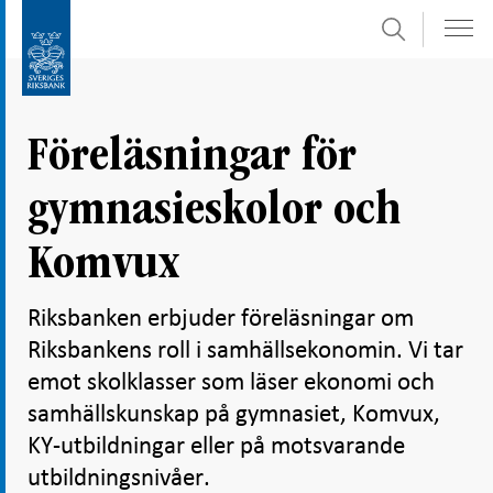
Sök
Gå
Gå
direkt
till
till
navigation
innehåll
för
Föreläsningar för
undersidor
gymnasieskolor och
Komvux
Riksbanken erbjuder föreläsningar om
Riksbankens roll i samhällsekonomin. Vi tar
emot skolklasser som läser ekonomi och
samhällskunskap på gymnasiet, Komvux,
KY-utbildningar eller på motsvarande
utbildningsnivåer.