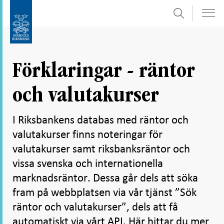
Sök
Gå
Gå
direkt
till
till
navigation
innehåll
för
Förklaringar - räntor
undersidor
och valutakurser
I Riksbankens databas med räntor och
valutakurser finns noteringar för
valutakurser samt riksbanksräntor och
vissa svenska och internationella
marknadsräntor. Dessa går dels att söka
fram på webbplatsen via vår tjänst ”Sök
räntor och valutakurser”, dels att få
automatiskt via vårt API. Här hittar du mer