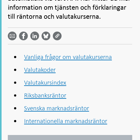
information om tjänsten och förklaringar
till räntorna och valutakurserna.
Dela
Dela
Dela
Dela på
Dela på
på
på
via
LinkedIn
Facebook
Bluesky
Twitter
email -
-
- Öppnas
-
-
Öppnas
Öppnas
i ny flik
Öppnas
Öppnas
i ny flik
i ny flik
i ny flik
i ny flik
Vanliga frågor om valutakurserna
Valutakoder
Valutakursindex
Riksbanksräntor
Svenska marknadsräntor
Internationella marknadsräntor