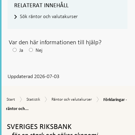
RELATERAT INNEHÅLL
Sök räntor och valutakurser
Var den här informationen till hjälp?
Efter
Ja
Nej
ditt
svar
Uppdaterad 2026-07-03
visas
en
kommentarsruta
Förklaringar
Start
Statistik
Räntor
Start
Statistik
Räntor och valutakurser
Förklaringar -
-
och
räntor
räntor och...
valutakurser
och
Gå
valutakurser
till
SVERIGES RIKSBANK
toppnavigation