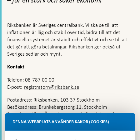
– för en stark och säker ekonomi
Riksbanken är Sveriges centralbank. Vi ska se till att
inflationen är låg och stabil över tid, bidra till att det
finansiella systemet är stabilt och effektivt och se till att
det går att göra betalningar. Riksbanken ger också ut
Sveriges sedlar och mynt.
Kontakt
Telefon: 08-787 00 00
E-post:
registratorn@riksbank.se
Postadress: Riksbanken, 103 37 Stockholm
Besöksadress: Brunkebergstorg 11, Stockholm
Budadress: Klara Östra kyrkogata 4, Brunkebergsfaret,
Lastplats 6
DENNA WEBBPLATS ANVÄNDER KAKOR (COOKIES)
Fler kontaktuppgifter