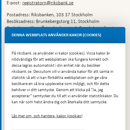
E-post:
registratorn@riksbank.se
Postadress: Riksbanken, 103 37 Stockholm
Besöksadress: Brunkebergstorg 11, Stockholm
Budadress: Klara Östra kyrkogata 4, Brunkebergsfaret,
Lastplats 6
DENNA WEBBPLATS ANVÄNDER KAKOR (COOKIES)
Fler kontaktuppgifter
På riksbank.se använder vi kakor (cookies). Vissa kakor är
nödvändiga för att webbplatsen ska fungera korrekt och
Hitta direkt
dessa lagras automatiskt i din enhet när du besöker
riksbank.se. Dessutom vill vi använda kakor för att samla in
Frågor och svar
-
statistik så att vi kan förbättra webbplatsen och ge våra
Öppnas
besökare en så bra upplevelse som möjligt, och för detta
Till Riksbankens webbarkiv
-
i
behöver vi ditt samtycke. Genom att klicka på ”Ja, jag
Öppnas
Presskontakt
ny
accepterar” samtycker du till att vi använder statistikkakor. Du
i
flik
kan när som helst ändra dig och återkalla ditt samtycke.
Integritetspolicy
ny
flik
Tillgänglighetsredogörelse
Läs mer om, och hantera, kakor (cookies)
Prenumerera på utskick
Visselblåsning