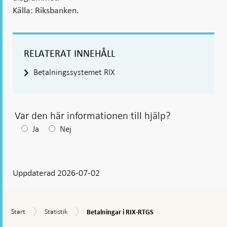
Källa: Riksbanken.
RELATERAT INNEHÅLL
Betalningssystemet RIX
Var den här informationen till hjälp?
Efter
Ja
Nej
ditt
svar
Uppdaterad 2026-07-02
visas
en
kommentarsruta
Betalningar
Start
Statistik
Start
Statistik
Betalningar i RIX-RTGS
i
RIX-