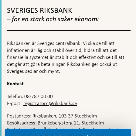
Gå
RTGS
till
SVERIGES RIKSBANK
toppnavigation
– för en stark och säker ekonomi
Riksbanken är Sveriges centralbank. Vi ska se till att
inflationen är låg och stabil över tid, bidra till att det
finansiella systemet är stabilt och effektivt och se till att
det går att göra betalningar. Riksbanken ger också ut
Sveriges sedlar och mynt.
Kontakt
Telefon: 08-787 00 00
E-post:
registratorn@riksbank.se
Postadress: Riksbanken, 103 37 Stockholm
Besöksadress: Brunkebergstorg 11, Stockholm
Budadress: Klara Östra kyrkogata 4, Brunkebergsfaret,