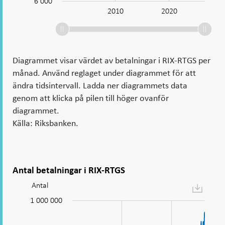
6 000
2000
2030
2010
2020
L
Diagrammet visar värdet av betalningar i RIX-RTGS per
månad. Använd reglaget under diagrammet för att
ändra tidsintervall. Ladda ner diagrammets data
genom att klicka på pilen till höger ovanför
diagrammet.
Källa: Riksbanken.
Antal betalningar i RIX-RTGS
Antal
Diagram:
Antal
1 000 000
00 000
00 000
00 000
00 000
00 000
00 000
00 000
00 000
betalningar