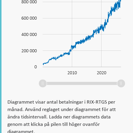
i
800 000
RIX-
RTGS
600 000
1 000 000
400 000
200 000
0
2000
2030
2010
2020
L
Diagrammet visar antal betalningar i RIX-RTGS per
månad. Använd reglaget under diagrammet för att
ändra tidsintervall. Ladda ner diagrammets data
genom att klicka på pilen till höger ovanför
diagrammet.