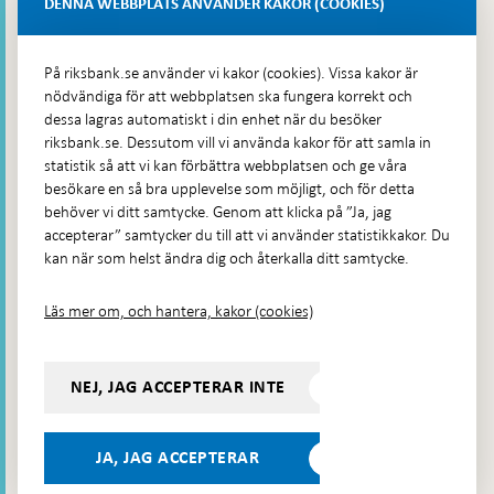
Lastplats 6
DENNA WEBBPLATS ANVÄNDER KAKOR (COOKIES)
Fler kontaktuppgifter
På riksbank.se använder vi kakor (cookies). Vissa kakor är
nödvändiga för att webbplatsen ska fungera korrekt och
Hitta direkt
dessa lagras automatiskt i din enhet när du besöker
riksbank.se. Dessutom vill vi använda kakor för att samla in
Frågor och svar
-
statistik så att vi kan förbättra webbplatsen och ge våra
Öppnas
besökare en så bra upplevelse som möjligt, och för detta
Till Riksbankens webbarkiv
-
i
behöver vi ditt samtycke. Genom att klicka på ”Ja, jag
Öppnas
Presskontakt
ny
accepterar” samtycker du till att vi använder statistikkakor. Du
i
flik
kan när som helst ändra dig och återkalla ditt samtycke.
Integritetspolicy
ny
flik
Tillgänglighetsredogörelse
Läs mer om, och hantera, kakor (cookies)
Prenumerera på utskick
Visselblåsning
NEJ, JAG ACCEPTERAR INTE
Följ oss på sociala medier
Dela
Dela på:
Dela på:
Dela på:
Dela på:
på:
JA, JAG ACCEPTERAR
LinkedIn
YouTube
Facebook
Instagram
Bluesky
-