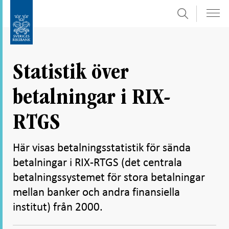
Sök
Gå
Gå
direkt
till
till
navigation
innehåll
för
Statistik över
undersidor
betalningar i RIX-
RTGS
Här visas betalningsstatistik för sända
betalningar i RIX-RTGS (det centrala
betalningssystemet för stora betalningar
mellan banker och andra finansiella
institut) från 2000.
Dela
Dela
Dela
Dela på