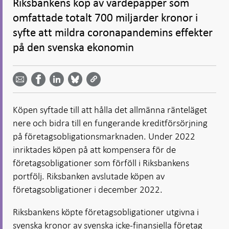
Riksbankens köp av värdepapper som
omfattade totalt 700 miljarder kronor i
syfte att mildra coronapandemins effekter
på den svenska ekonomin
Dela
Dela
Dela
Dela på
Dela på
på
på
via
LinkedIn
Facebook
Bluesky
Twitter
email -
-
- Öppnas
-
-
Öppnas
Öppnas
i ny flik
Öppnas
Öppnas
i ny flik
i ny flik
Köpen syftade till att hålla det allmänna ränteläget
i ny flik
i ny flik
nere och bidra till en fungerande kreditförsörjning
på företagsobligationsmarknaden. Under 2022
inriktades köpen på att kompensera för de
företagsobligationer som förföll i Riksbankens
portfölj. Riksbanken avslutade köpen av
företagsobligationer i december 2022.
Riksbankens köpte företagsobliga­tioner utgivna i
svenska kronor av svenska icke-finansiella företag