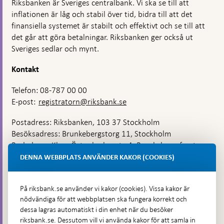
Riksbanken är Sveriges centralbank. Vi ska se till att
inflationen är låg och stabil över tid, bidra till att det
finansiella systemet är stabilt och effektivt och se till att
det går att göra betalningar. Riksbanken ger också ut
Sveriges sedlar och mynt.
Kontakt
Telefon: 08-787 00 00
E-post:
registratorn@riksbank.se
Postadress: Riksbanken, 103 37 Stockholm
Besöksadress: Brunkebergstorg 11, Stockholm
Budadress: Klara Östra kyrkogata 4, Brunkebergsfaret,
Lastplats 6
DENNA WEBBPLATS ANVÄNDER KAKOR (COOKIES)
Fler kontaktuppgifter
På riksbank.se använder vi kakor (cookies). Vissa kakor är
nödvändiga för att webbplatsen ska fungera korrekt och
Hitta direkt
dessa lagras automatiskt i din enhet när du besöker
riksbank.se. Dessutom vill vi använda kakor för att samla in