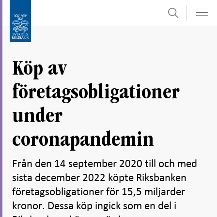
Sök
Gå
Gå
direkt
till
till
navigation
innehåll
för
Köp av
undersidor
företagsobligationer
under
coronapandemin
Från den 14 september 2020 till och med
sista december 2022 köpte Riksbanken
företagsobligationer för 15,5 miljarder
kronor. Dessa köp ingick som en del i