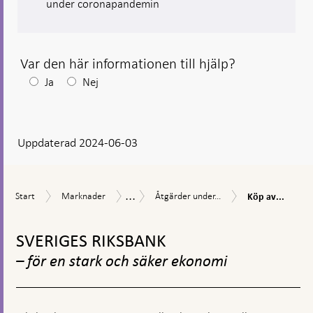
under coronapandemin
Var den här informationen till hjälp?
Efter
Ja
Nej
ditt
svar
Uppdaterad 2024-06-03
visas
en
kommentarsruta
...
Köp
Start
Marknader
Åtgärder
Åtgärder
Start
Marknader
Åtgärder under...
Köp av...
av
under
vid
företagsobligat
Gå
coronapandemin
finansiell
under
oro
till
SVERIGES RIKSBANK
coronapandemi
toppnavigation
– för en stark och säker ekonomi