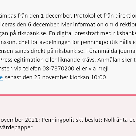
lämpas från den 1 december. Protokollet från direkti
liceras den 6 december. Mer information om direkti
agan på riksbank.se. En digital pressträff med riksbank
nsson, chef för avdelningen för penningpolitik hålls 
nsen sänds direkt på riksbank.se. Föranmälda journal
Presslegitimation eller liknande krävs. Anmälan sker ti
sten via telefon 08-7870200 eller via mejl
e
senast den 25 november klockan 10:00.
vember 2021: Penningpolitiskt beslut: Nollränta o
 värdepapper