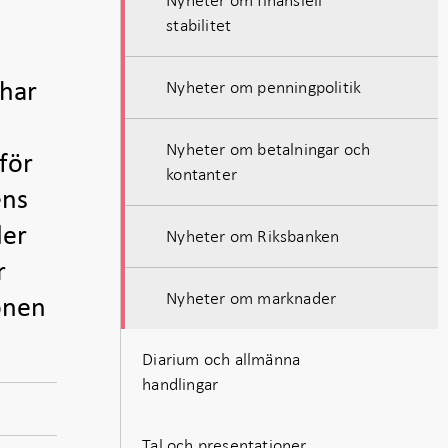
stabilitet
Nyheter om penningpolitik
 har
Nyheter om betalningar och
för
kontanter
ens
der
Nyheter om Riksbanken
r
Nyheter om marknader
onen
Diarium och allmänna
handlingar
Tal och presentationer