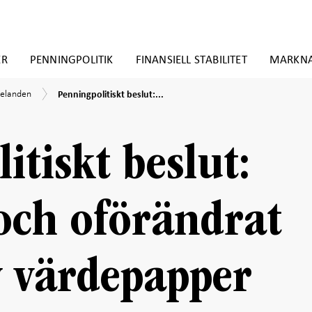
ER
PENNINGPOLITIK
FINANSIELL STABILITET
MARKN
Penningpolitiskt
elanden
elanden
Penningpolitiskt beslut:...
beslut:
Nollränta
en
och
oförändrat
itiskt beslut:
innehav
av
värdepapper
och oförändrat
v värdepapper