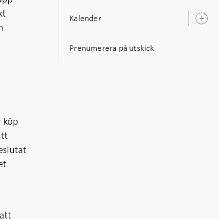
kt
Kalender
Ö
n
u
Prenumerera på utskick
r köp
tt
eslutat
et
att