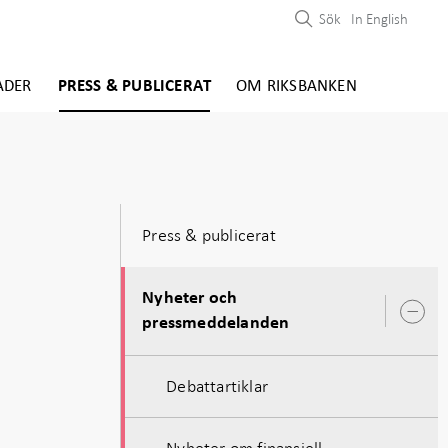
Sök
In English
ADER
PRESS & PUBLICERAT
OM RIKSBANKEN
Press & publicerat
Nyheter och
Ö
pressmeddelanden
u
Debattartiklar
Nyheter om finansiell