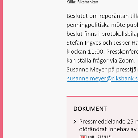
Källa: Riksbanken
Beslutet om reporäntan til
penningpolitiska möte pub
beslut finns i protokollsbil
Stefan Ingves och Jesper Ha
klockan 11:00. Presskonfere
kan ställa frågor via Zoom. 
Susanne Meyer på presstjän
susanne.meyer@riksbank.s
DOKUMENT
Pressmeddelande 25 no
oförändrat innehav av
(pdf | 713,9 kB)