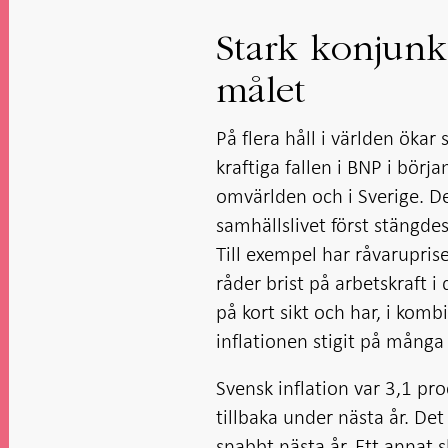
i ny flik
Öppnas
Öppnas
i ny flik
i ny flik
i ny flik
i ny flik
Stark konjunkt
målet
På flera håll i världen ökar
kraftiga fallen i BNP i bör
omvärlden och i Sverige. De 
samhällslivet först stängde
Till exempel har råvarupris
råder brist på arbetskraft i
på kort sikt och har, i komb
inflationen stigit på många 
Svensk inflation var 3,1 pr
tillbaka under nästa år. Det 
snabbt nästa år. Ett annat sk