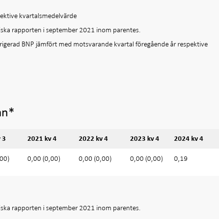
spektive kvartalsmedelvärde
ska rapporten i september 2021 inom parentes.
orrigerad BNP jämfört med motsvarande kvartal föregående år respektive
an*
 3
2021 kv 4
2022 kv 4
2023 kv 4
2024 kv 4
,00)
0,00 (0,00)
0,00 (0,00)
0,00 (0,00)
0,19
ska rapporten i september 2021 inom parentes.