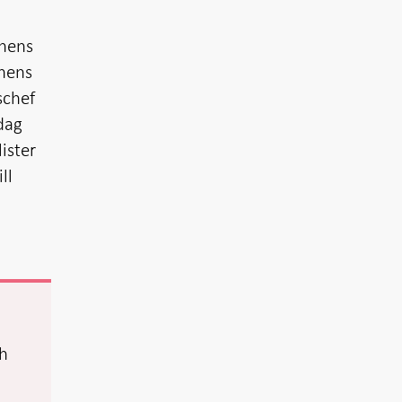
onens
onens
schef
idag
ister
ll
ch