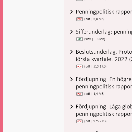
Penningpolitisk rapp
(pdf | 6,8 MB)
Sifferunderlag: penni
(xlsx | 1,8 MB)
Beslutsunderlag, Prot
första kvartalet 2022
(pdf | 513,1 kB)
Fördjupning: En högre in
penningpolitisk rapp
(pdf | 1,4 MB)
Fördjupning: Låga glob
penningpolitisk rapp
(pdf | 975,7 kB)