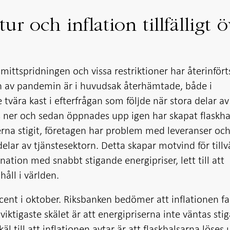
ur och inflation tillfälligt 
 smittspridningen och vissa restriktioner har återinfört
jan av pandemin är i huvudsak återhämtade, både i
tvära kast i efterfrågan som följde när stora delar av
s ner och sedan öppnades upp igen har skapat flaskha
erna stigit, företagen har problem med leveranser oc
 delar av tjänstesektorn. Detta skapar motvind för till
ination med snabbt stigande energipriser, lett till att
håll i världen.
ocent i oktober. Riksbanken bedömer att inflationen fa
viktigaste skälet är att energipriserna inte väntas stig
äl till att inflationen avtar är att flaskhalsarna löses