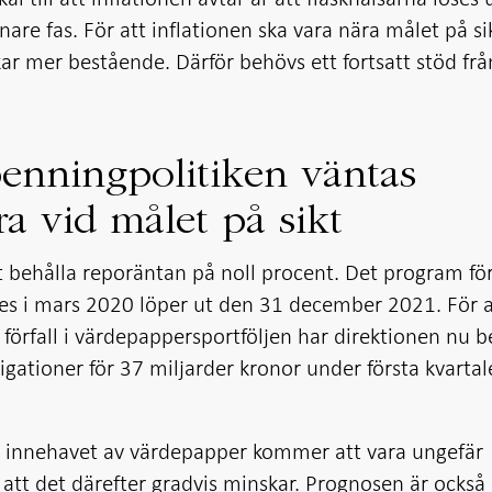
gnare fas. För att inflationen ska vara nära målet på si
kar mer bestående. Därför behövs ett fortsatt stöd frå
enningpolitiken väntas
ra vid målet på sikt
t behålla reporäntan på noll procent. Det program fö
es i mars 2020 löper ut den 31 december 2021. För a
rfall i värdepappersportföljen har direktionen nu b
igationer för 37 miljarder kronor under första kvartal
t innehavet av värdepapper kommer att vara ungefär
tt det därefter gradvis minskar. Prognosen är också 