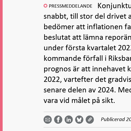
Konjunktur
PRESSMEDDELANDE
snabbt, till stor del drive
bedömer att inflationen fal
beslutat att lämna reporä
under första kvartalet 202
kommande förfall i Riksb
prognos är att innehavet 
2022, vartefter det gradvi
senare delen av 2024. Med
vara vid målet på sikt.
Dela
Dela
Dela
Dela på
Dela på
på
på
via
LinkedIn
Publicerad
2
Facebook
Bluesky
Twitter
email -
-
- Öppnas
-
-
Öppnas
Öppnas