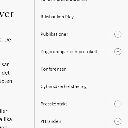
över
Riksbanken Play
Publikationer
Ö
s. De
u
Dagordningar och protokoll
Ö
u
lsar.
Konferenser
h det
växten
Cybersäkerhetstävling
Presskontakt
Ö
ller
u
a lika
Yttranden
Ö
 upp
u