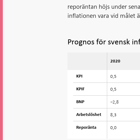
reporäntan höjs under sena
inflationen vara vid målet ä
Prognos för svensk in
2020
0,5
KPI
0,5
KPIF
−2,8
BNP
8,3
Arbetslöshet
0,0
Reporänta