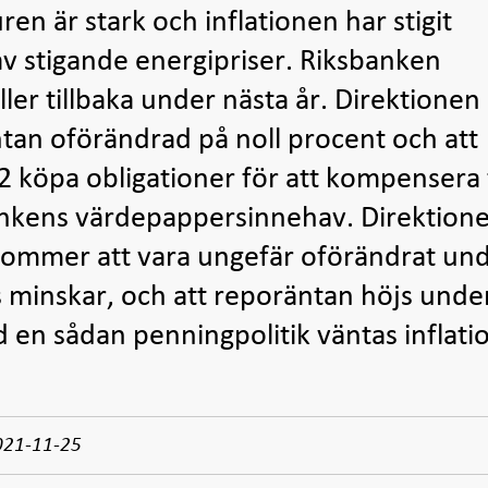
en är stark och inflationen har stigit
t av stigande energipriser. Riksbanken
ler tillbaka under nästa år. Direktionen
ntan oförändrad på noll procent och att
2 köpa obligationer för att kompensera 
ankens värdepappersinnehav. Direktion
kommer att vara ungefär oförändrat un
s minskar, och att reporäntan höjs unde
 en sådan penningpolitik väntas inflati
021-11-25